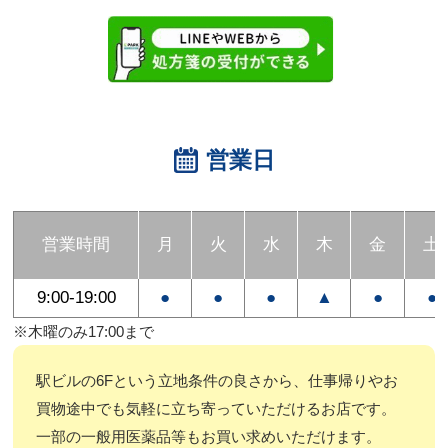
営業日
営業時間
月
火
水
木
金
土
9:00-19:00
●
●
●
▲
●
●
※木曜のみ17:00まで
駅ビルの6Fという立地条件の良さから、仕事帰りやお
買物途中でも気軽に立ち寄っていただけるお店です。
一部の一般用医薬品等もお買い求めいただけます。