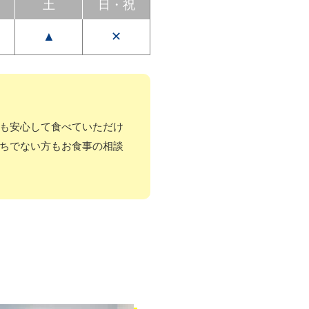
土
日
・
祝
▲
✕
も安心して食べていただけ
ちでない方もお食事の相談