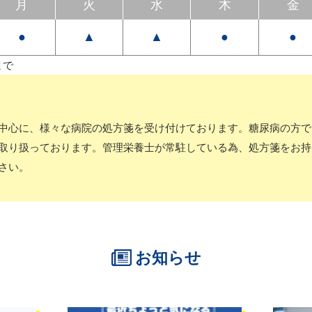
月
火
水
木
金
●
▲
▲
●
●
まで
中心に、様々な病院の処方箋を受け付けております。糖尿病の方で
取り扱っております。管理栄養士が常駐している為、処方箋をお持
さい。
お知らせ