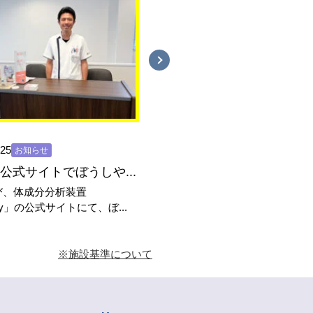
.25
2026.06.20
お知らせ
お知らせ
dy公式サイトでぼうしや...
び、体成分分析装置
いつもぼうしや調剤薬局 香呂
ody」の公式サイトにて、ぼ...
利用いただき、ありがとうご...
※施設基準について