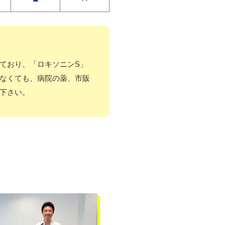
ており、「ロキソニンS」
なくても、病院の薬、市販
下さい。