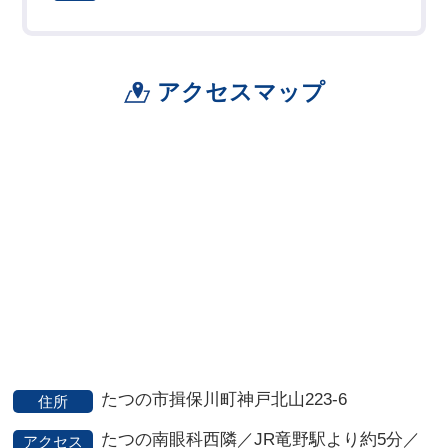
アクセスマップ
たつの市揖保川町神戸北山223-6
住所
たつの南眼科西隣／JR竜野駅より約5分／
アクセス