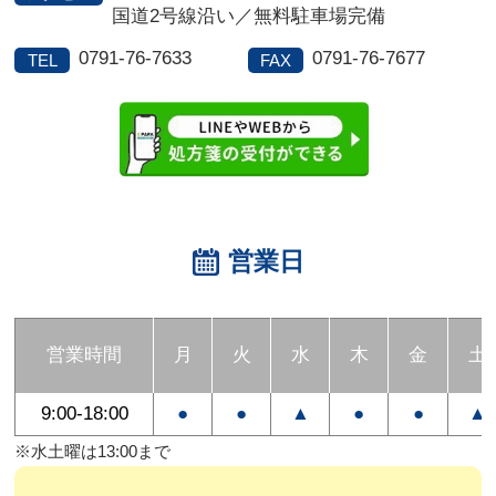
国道2号線沿い／無料駐車場完備
0791-76-7633
0791-76-7677
TEL
FAX
営業日
営業時間
月
火
水
木
金
土
9:00-18:00
●
●
▲
●
●
▲
※水土曜は13:00まで