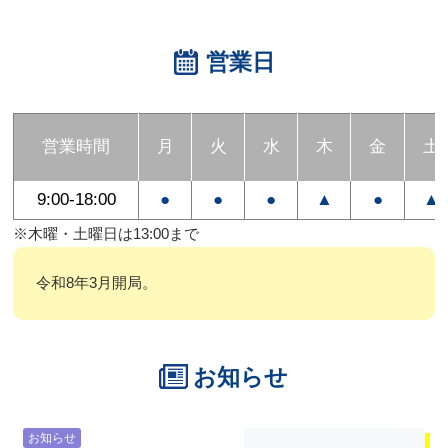
営業日
営業時間
月
火
水
木
金
土
9:00-18:00
●
●
●
▲
●
▲
※木曜・土曜日は13:00まで
令和8年3月開局。
お知らせ
お知らせ