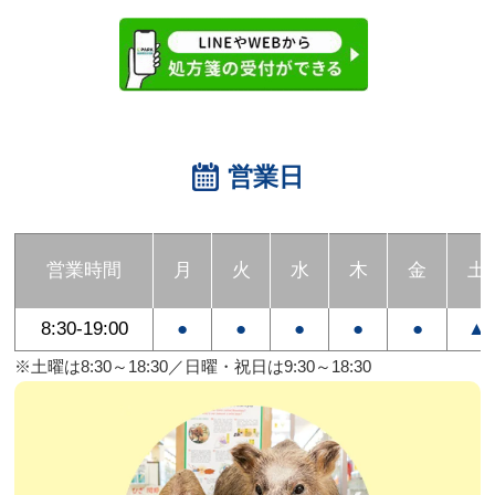
営業日
営業時間
月
火
水
木
金
土
8:30-19:00
●
●
●
●
●
▲
※土曜は8:30～18:30／日曜・祝日は9:30～18:30