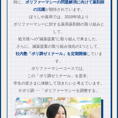
特に、
ポリファーマ​シーの問題解消に向けて
薬剤師
の活躍
が期待されています。
ぼうしや薬局では、2018年頃より
ポリファーマシーに対する
薬局薬剤師の取り組みと
して、
処方医への”減薬提案“に
取り組んで来ました。
さらに、減薬提案の取り組み強化の1つとして、
社内塾「ポリ調ゼミナール」を
定期開催
していま
す。
ポリファーマシーコースでは、
この「ポリ調ゼミナール」を是非、
学生の皆さまに体験​して頂きたいと
考えています。
※ポリ調･･･「ポリファーマシーを調整する」