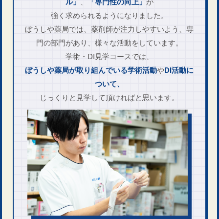
ル」
、
「専門性の向上」
が
強く求められる​ようになりました。
ぼうしや薬局では、
薬剤師が注力しやすいよう、
専
門の部門があり、様々な活動をして​います。
学術・DI見学コースでは、
ぼうしや薬局が取り組んでいる
学術活動
や
DI活動に
ついて、
じっくりと見学して頂ければと思います。