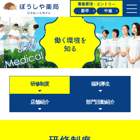
募集要項・エントリ―
新卒
中途
研修制度
福利厚生
店舗紹介
部門活動紹介