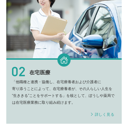
在宅医療
「他職種と連携・協働し、
在宅療養者
および
介護者
に
寄り添う
ことによって、
在宅療養者
が、その人らしい
人生
を
“生ききる”
ことを
サポート
する」を核として、
ぼうしや薬局
で
は
在宅医療業務
に取り組み続けます。
詳しく見る