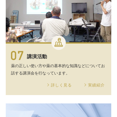
講演活動
薬の正しい使い方や薬の
基本的
な
知識
などについてお
話する
講演会
を行なっています。
詳しく見る
実績紹介