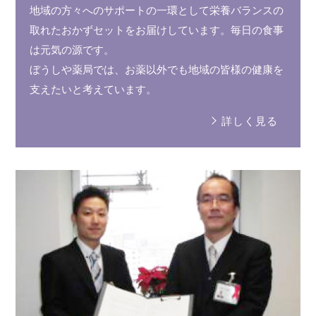
地域の方々へのサポートの
一環
として
栄養バランス
の
取れた
おかずセット
を
お届けしています。
毎日の食事
は元気の源です。
ぼうしや薬局では、お薬以外でも
地域の皆様
の健康を
支えたいと
考えています。
詳しく見る