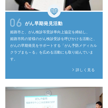
がん早期発見活動
姫路市と、がん検診等受診率
向上協定
を
締結し、
姫路市民
の皆様の
がん検診受診
を呼びかける活動と、
がんの
早期発見
を
サポート
する
「がん予防
メディカル
クラブ
まも～る
」を広める活動にも取り組んでいま
す。
詳しく見る