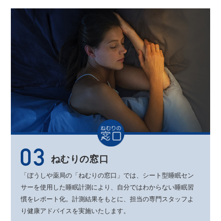
ねむりの窓口
「ぼうしや薬局の「ねむりの窓口」では、
シート型睡眠セン
サーを使用した睡眠計測により、
自分ではわからない睡眠習
慣をレポート化。
計測結果をもとに、
担当の専門スタッフよ
り健康アドバイスを実施いたします。