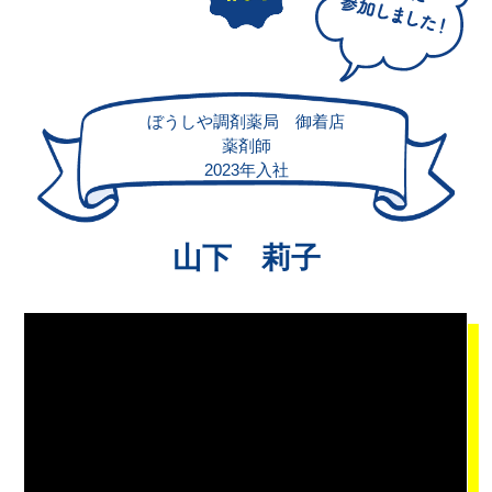
ぼうしや調剤薬局 御着店
薬剤師
2023年入社
山下 莉子