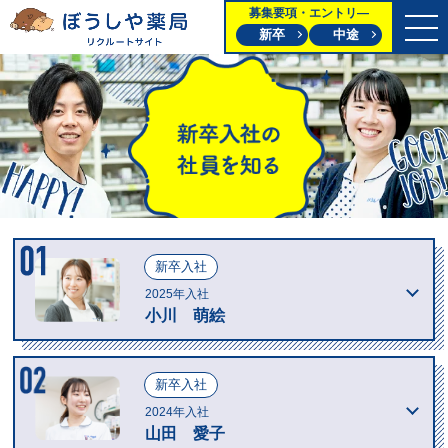
募集要項・エントリ―
新卒
中途
新卒入社
2025年入社
小川 萌絵
新卒入社
2024年入社
山田 愛子