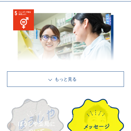
4月
姫路市東雲町
しののめ店
開業
1999
年
9月
姫路市大津区天満
大津店
開業
2002
年
10月
宍粟市山崎町
山崎店
開業
もっと見る
女性職員の多さ
ぼうしや薬局の従業員数の7割が女性職員です。育児世代の
女性が
働きやすい
環境づくり
を心がけております。