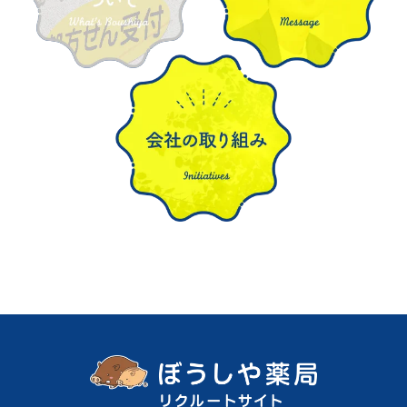
2003
年
4月
宍粟市山崎町
鹿沢店
開業
11月
姫路市西八代町
八代店
開業
西駅前店より
東駅前店
に
移転
2007
年
11月
姫路市南今宿
今宿店
開業
在宅医療
12月
姫路市白銀町
城南店
開業
地域の多職種と連携し、在宅療養者および介護者に寄り添う
2008
ことによって、在宅療養者が、その人らしい人生を
年
“生ききる”
ことをサポートする」を核として、ぼうしや薬局
2月
姫路市香寺町広瀬
香呂店
開業
では、若者や高齢者など様々な
世代の人たちが
“住み続けられる”
まちづくりに取り組みます。
2010
年