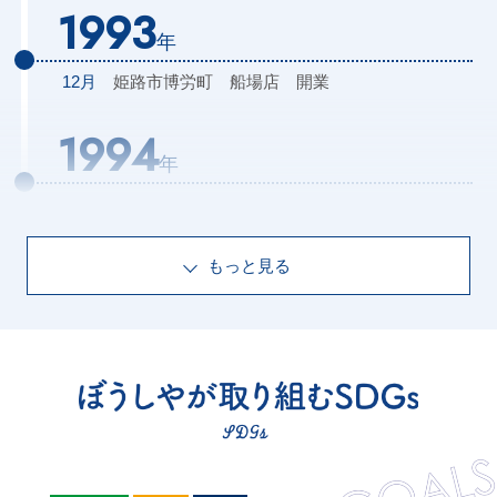
1993
年
12月
姫路市博労町
船場店
開業
1994
年
10月
姫路市駅前町フェスタ4F
フェスタ2店
開業
1995
もっと見る
年
8月
姫路市御国野町
御着店
開業
1996
年
1月
姫路市白銀町
大手前店
開業
6月
姫路市本町
本町店
開業
7月
姫路市増位新町
花北店
開業