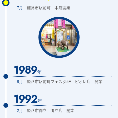
7月
姫路市駅前町
本店
開業
1989
年
9月
姫路市駅前町フェスタ5F
ピオレ店
開業
1992
年
2月
姫路市御立
御立店
開業