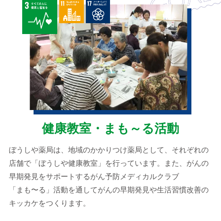
11月
姫路市西駅前町
西駅前店
開業
1997
年
3月
姫路市飾磨区英賀保
英賀保店
開業
4月
姫路市飾磨区上野田
南店
開業
9月
姫路市勝原区丁
勝原店
開業
健康教室・
まも～る活動
ぼうしや薬局は、地域のかかりつけ薬局として、それぞれの
店舗で「ぼうしや健康教室」を行っています。また、
がんの
早期発見を
サポート
するがん予防メディカルクラブ
「まも〜る」
活動を通して
がんの
早期発見
や
生活習慣改善
の
1998
キッカケをつくります。
年