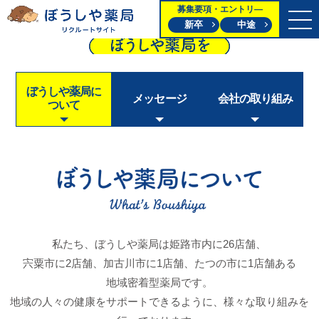
募集要項・エントリ―
新卒
中途
ぼうしや
薬局
に
メッセージ
会社の
取り組み
ついて
私たち、ぼうしや薬局は姫路市内に26店舗、
宍粟市に2店舗、加古川市に1店舗、たつの市に1店舗ある
地域密着型薬局です。
地域の人々の健康をサポートできるように、
様々な
取り組み
を