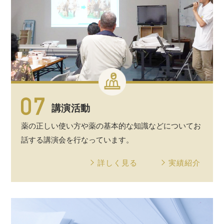
講演活動
薬の正しい使い方や薬の
基本的
な
知識
などについてお
話する
講演会
を行なっています。
詳しく見る
実績紹介