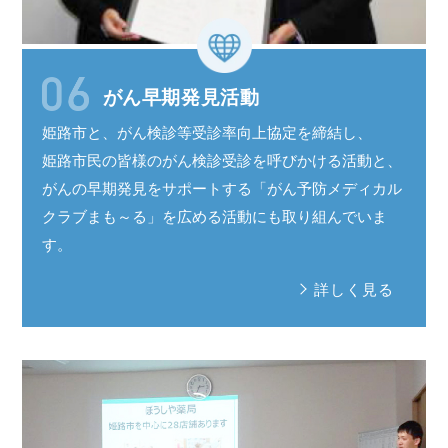
がん早期発見活動
姫路市と、がん検診等受診率
向上協定
を
締結し、
姫路市民
の皆様の
がん検診受診
を呼びかける活動と、
がんの
早期発見
を
サポート
する
「がん予防
メディカル
クラブ
まも～る
」を広める活動にも取り組んでいま
す。
詳しく見る