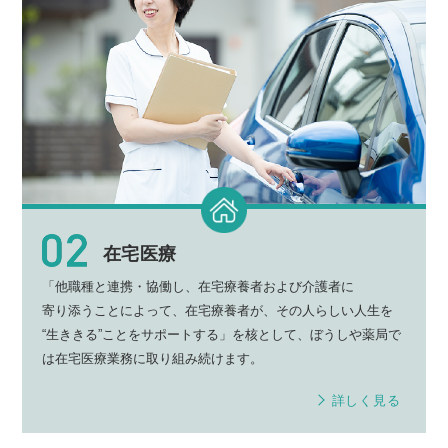
在宅医療
「他職種と連携・協働し、
在宅療養者
および
介護者
に
寄り添う
ことによって、
在宅療養者
が、その人らしい
人生
を
“生ききる”
ことを
サポート
する」を核として、
ぼうしや薬局
で
は
在宅医療業務
に取り組み続けます。
詳しく見る