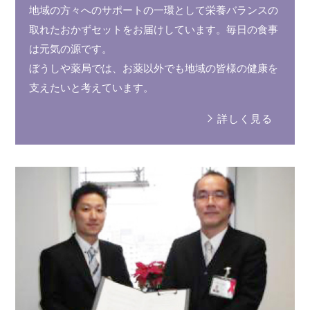
地域の方々へのサポートの
一環
として
栄養バランス
の
取れた
おかずセット
を
お届けしています。
毎日の食事
は元気の源です。
ぼうしや薬局では、お薬以外でも
地域の皆様
の健康を
支えたいと
考えています。
詳しく見る