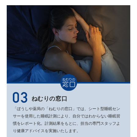
ねむりの窓口
「ぼうしや薬局の「ねむりの窓口」では、
シート型睡眠セン
サーを使用した睡眠計測により、
自分ではわからない睡眠習
慣をレポート化。
計測結果をもとに、
担当の専門スタッフよ
り健康アドバイスを実施いたします。