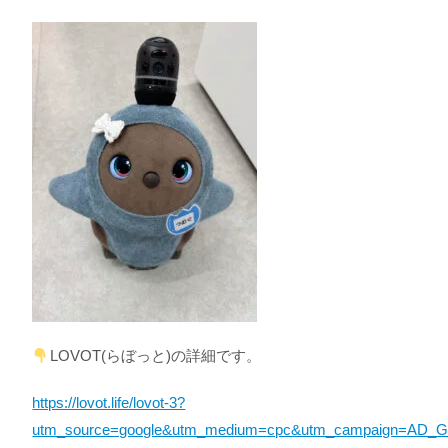
LOVOT(らぼっと)の詳細です。
https://lovot.life/lovot-3?
utm_source=google&utm_medium=cpc&utm_campaign=AD_Go