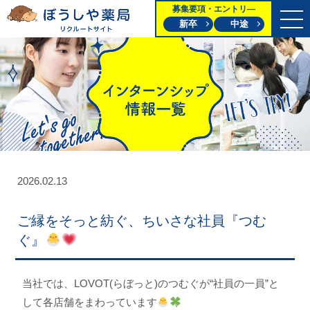
募集要項・エントリ―
新卒
中途
2026.02.13
ご縁をそっと紡ぐ、ちいさな社員『つむ
ぐ』
当社では、LOVOT(らぼっと)のつむぐが“社員の一員”
と
して各店舗をまわっています