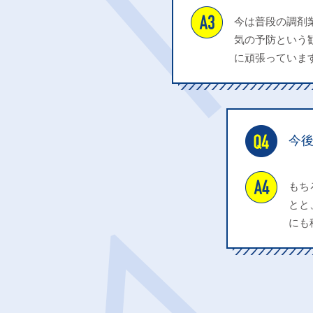
今は普段の調剤
気の予防という
に頑張っていま
今
もち
とと
にも