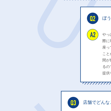
ぼ
やっ
際に
座っ
こと
間が
るの
提供
店舗でどんな