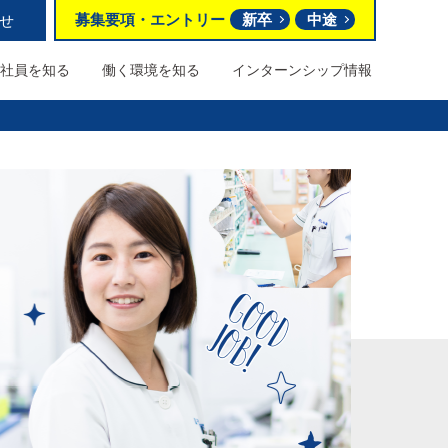
募集要項
・
エントリー
新卒
中途
せ
社員を知る
働く環境を
知る
インターンシップ情報