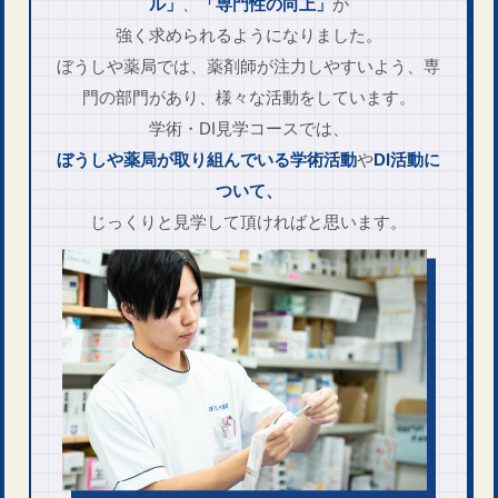
ル」
、
「専門性の向上」
が
強く求められる​ようになりました。
ぼうしや薬局では、
薬剤師が注力しやすいよう、
専
門の部門があり、様々な活動をして​います。
学術・DI見学コースでは、
ぼうしや薬局が取り組んでいる
学術活動
や
DI活動に
ついて、
じっくりと見学して頂ければと思います。