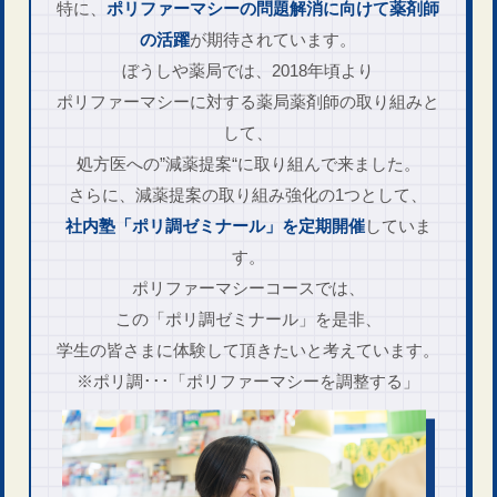
特に、
ポリファーマ​シーの問題解消に向けて
薬剤師
の活躍
が期待されています。
ぼうしや薬局では、2018年頃より
ポリファーマシーに対する
薬局薬剤師の取り組みと
して、
処方医への”減薬提案“に
取り組んで来ました。
さらに、減薬提案の取り組み強化の1つとして、
社内塾「ポリ調ゼミナール」を
定期開催
していま
す。
ポリファーマシーコースでは、
この「ポリ調ゼミナール」を是非、
学生の皆さまに体験​して頂きたいと
考えています。
※ポリ調･･･「ポリファーマシーを調整する」