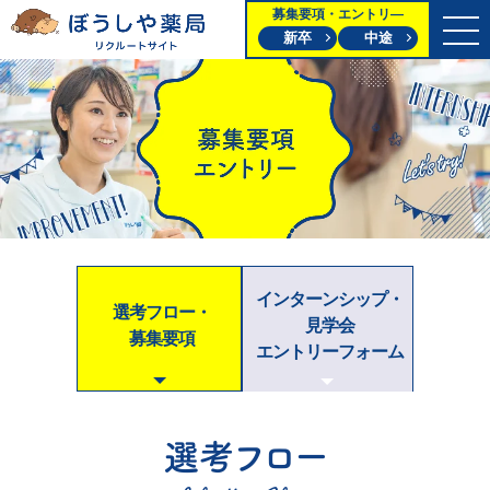
募集要項・エントリ―
新卒
中途
インターンシップ・
選考フロー・
見学会
募集要項
エントリー
フォーム