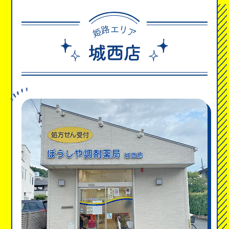
路
リ
エ
姫
ア