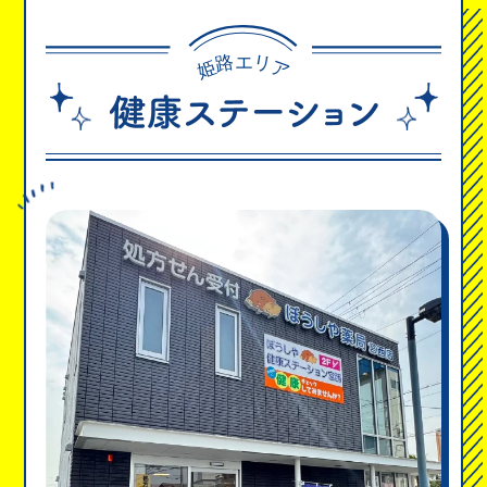
路
リ
エ
姫
ア