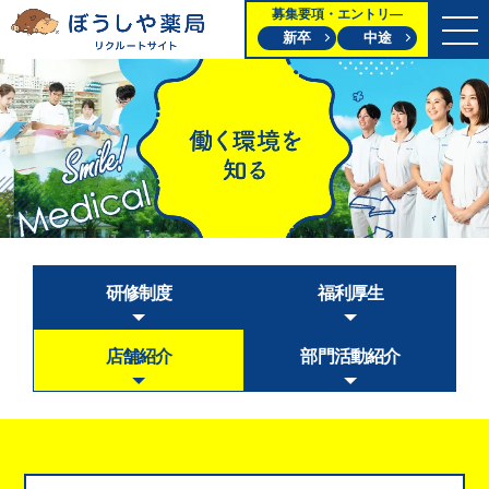
募集要項・エントリ―
新卒
中途
研修制度
福利厚生
店舗紹介
部門活動紹介