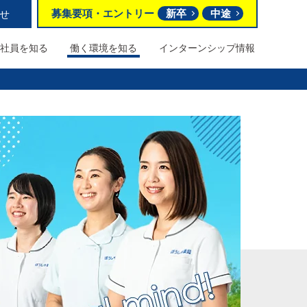
募集要項
・
エントリー
新卒
中途
せ
社員を知る
働く環境を
知る
インターンシップ情報