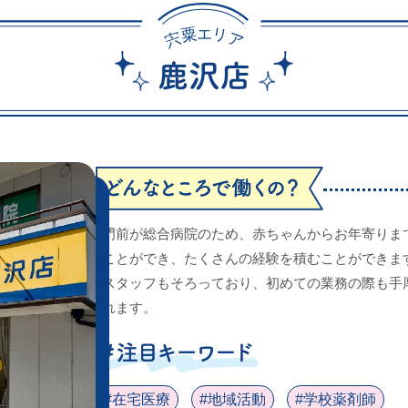
粟
リ
エ
宍
ア
門前が総合病院のため、赤ちゃんからお年寄りま
ことができ、たくさんの経験を積むことができま
スタッフもそろっており、初めての業務の際も手
れます。
#在宅医療
#地域活動
#学校薬剤師