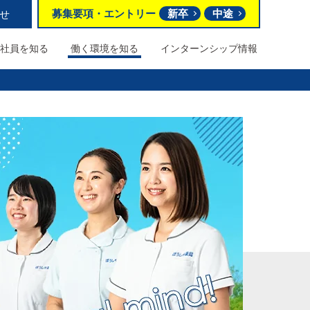
募集要項
・
エントリー
新卒
中途
せ
社員を知る
働く環境を
知る
インターンシップ情報