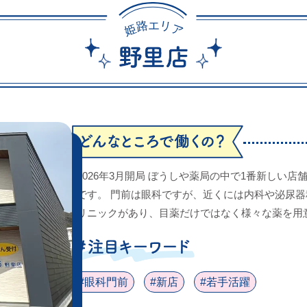
路
リ
エ
姫
ア
2026年3月開局 ぼうしや薬局の中で1番新しい
です。 門前は眼科ですが、近くには内科や泌尿
リニックがあり、目薬だけではなく様々な薬を用
#眼科門前
#新店
#若手活躍