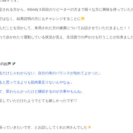
の様子です。
定される方から、Inbody３回目のリピーターの方まで様々な方に興味を持っていた
ではなく、結果説明の方にもチャレンジすることに
んだことを活かして、来局された方の健康についてお話させていただきました！！
れて歩かれたり運動している状況が見え、生活面での声かけも行うことが出来まし
らのお声
るだけじゃわからない、自分の体のバランスが知れてよかった」
ると思ってるよりも筋肉量足りないんやなぁ」
て、変わらんかったけど継続するのが大事やもんね」
足していただけたようでとても嬉しかったです♡
張っていきたいです、とお話ししてくれたMさんでした