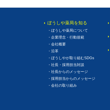
ぼうしや薬局を
知る
・
ぼうしや薬局
について
・
企業理念・
行動規範
・
会社概要
・
沿革
・
ぼうしやが
取り組むSDGs
・
社長・採用担当対談
・
社長からの
メッセージ
・
採用担当からの
メッセージ
・
会社の取り組み