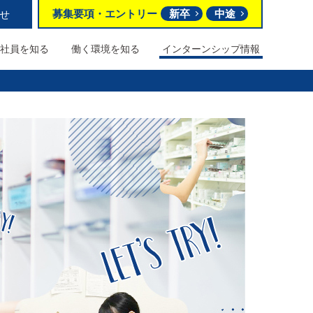
募集要項
・
エントリー
新卒
中途
せ
社員を知る
働く環境を
知る
インターンシップ情報