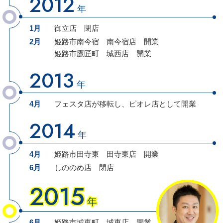
2012
年
1月
御立店 閉店
2月
姫路市南今宿
南今宿店
開業
姫路市鷹匠町
城西店
開業
2013
年
4月
フェスタ店が移転し、
ピオレ店
として
開業
2014
年
4月
姫路市田寺東
田寺東店
開業
6月
しののめ店 閉店
2015
年
6月
姫路市城東町
城東店
開業