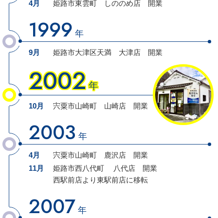
4月
姫路市東雲町
しののめ店
開業
1999
年
9月
姫路市大津区天満
大津店
開業
2002
年
10月
宍粟市山崎町
山崎店
開業
2003
年
4月
宍粟市山崎町
鹿沢店
開業
11月
姫路市西八代町 八代店 開業
西駅前店より
東駅前店
に
移転
2007
年