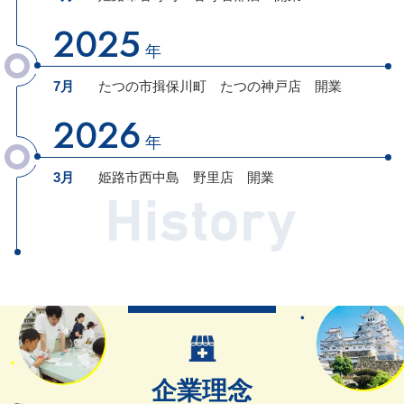
2025
年
7月
たつの市揖保川町
たつの神戸店
開業
2026
年
3月
姫路市西中島
野里店
開業
企業理念