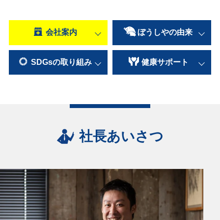
会社案内
ぼうしやの
由来
SDGsの
取り組み
健康
サポート
社長あいさつ