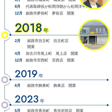
8月
代表取締役が松岡淳朗から
松岡
洋平
に
変更
12月
姫路市夢前町
夢前店
開業
2018
年
2月
姫路市坊主町
坊主町店
開業
4月
加古川市尾上町
尾上店
開業
12月
姫路市宮西町
宮西店
開業
2019
年
6月
姫路市飾東町
飾東店
開業
2023
年
5月
姫路市香寺町
香寺岩部店
開業