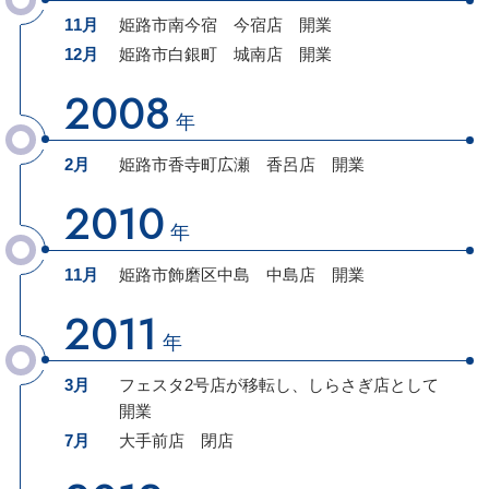
11月
姫路市南今宿
今宿店
開業
12月
姫路市白銀町
城南店
開業
2008
年
2月
姫路市香寺町広瀬
香呂店
開業
2010
年
11月
姫路市飾磨区中島
中島店
開業
2011
年
3月
フェスタ2号店が移転し、
しらさぎ店
として
開業
7月
大手前店 閉店