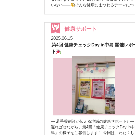
いない——
そんな健康にまつわるテーマにつ
て、薬剤師が分かりやすく解説する番組です
今回のテーマは、毎日の健康づくりに欠かせな
「野菜」についてです。 ベジチェックで野菜摂
取量をチェック
配信では、KAGOMEさんの
健康サポート
器「ベジチェック」を使い、 スタッフのまるち
2025.06.15
ゃん・あんちゃんの野菜摂取量を測定しました
第4回 健康チェックDay in中島 開催レポ
日頃から意識していた2人ですが、結果はまず
ず
改めて、継続して野菜をとることの大切さ
ト
を実感しました
1日に必要な野菜の量は？
みなさんは、1日にどれくらい野菜をとる必要
あるかご存じですか？ 目安は「350g」といわれ
ています。 ただし、生野菜のままでこの量を食
べるのは、なかなか大変ですよね
無理なく野
菜をとるためのポイント 日常の中で取り入れや
すい工夫！ ① 火を通してかさを減らす
加熱す
ることで野菜の量が減り、たくさん食べやすく
ります。 スープや味噌汁などにすると、無理な
く摂取できます。 ② 外食時は「野菜を一品プラ
ス」
外食では野菜が不足しがちです(-_-;) サラ
ダや副菜を一品追加するだけでも違います(*^-^*
― 若手薬剤師が伝える地域の健康サポート♪ ―
まずは「意識すること」が大切ですね！！
：
遅ればせながら、第4回「健康チェックDay in中
このシンプルなんが一番おいしいんや！！
：
島」の様子をご報告します！ 今回は、わたくし