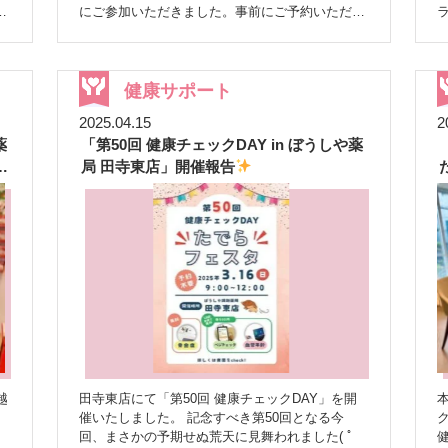
ーやこども調剤体験コーナーも
チラシには載
け
にご参加いただきました。事前にご予約いただい
っていなかった企画も♪ 今回はチラシには掲載し
た方々に加え、ご家族や偶然来局された患者様な
ま
ていませんでしたが、 ♡ぼうしやマルシェ ス
ど、飛び込みでのご参加もあり、盛況なイベント
タッフ厳選の、体に優しくて美味しい食品
♡
となりました
イベントの内容 InBody測
ぼうしやファームの新鮮野菜
も一緒に会場へ
定：体成分分析装置を使用し、筋肉量や脂肪量、
健康サポート
やってきました。 手に取ってくださる方の笑顔
水分量などを測定しました。 骨密度測定：超音
がとても印象的でした
魅力いっぱいの美容ブ
2025.04.15
2
波を用いて踵の骨密度を測定し、骨の健康状態を
ース
耳つぼ体験や美脳エステ、ハンドケア、
す。笑）
薬
「第50回 健康チェックDAY in ぼうしや薬
確認しました。 結果の説明とアドバイス：測定
ウィッグ試着など、美容ブースもとても充実して
旬
結果をもとに、食事や運動に関するアドバイスを
う
局 田寺東店」開催報告
談
いました
実は…私たちスタッフも休憩時間に
行いました。 初めて参加された方々も、長年の
体験させていただき、しっかり楽しませていただ
し
経験を持つスタッフの丁寧な対応により、リラッ
し
きました
“健康”と“美容”がひとつになった、と
クスして測定を受けていただけました。
参加
日
てもあたたかい空間だったと感じています
感
者の声 「自分の体に関心を持つことができて、
参
に
謝の気持ちを込めて
とてもとても寒い中、ま
とても良かったです。」 「なかなか体重以外を
たお足元の悪い中、ご来場くださいました皆さ
」
測定する機会がないので、測っていただけてよか
ぁ
ま、誠にありがとうございました
また、ご
し
ったです。」 「分かりやすく結果説明や、食事
当に
、
一緒させていただいたラポール様、会場設営をは
や運動のアドバイスもしていただけてよかったで
前
じめ細やかなご配慮をいただいたザ・ロイヤルク
す。」 「今後もまたこのようなイベントをして
少
し
ラシック姫路の皆さまにも心より感謝申し上げま
、
ほしい。」 今回は、3カ月の赤ちゃんを連れたお
。
す。 これからも皆さまに楽しんでいただけるイ
し
母様にもご参加いただきました。女性は閉経後の
ベントを開催できるよう、スタッフ一同、頑張っ
骨密度低下に注意が必要ですが、妊娠や授乳中も
越
田寺東店にて「第50回 健康チェックDAY」を開
本
を
てまいります
今後のイベントもどうぞお楽し
っ
骨の健康に注意が必要です。子育てでお忙しい中
催いたしました。 記念すべき第50回となる今
い
みに
でも、ご自身の健康チェックのためにイベントを
と
回、まさかの予期せぬ荒天に見舞われました( ﾟ
す