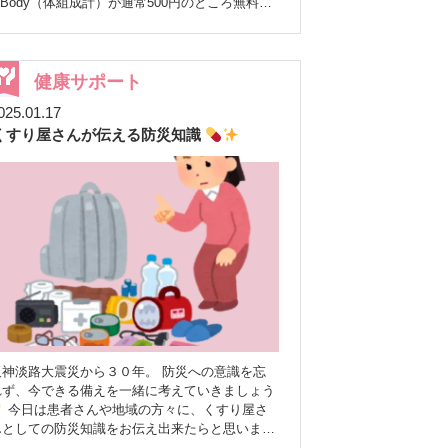
nBody（体組成計）が通常500円のところ無料で
いただけます♪ 場所:ぼうしや薬局 宮西店
（※みゆき通りの本店ではございません） 日時:
和7年2月16日（日） 9:30〜15:00 ※完全予
約制 当日は宮西ビルパーキングが60分無料とな
健康サポート
ります。 健康は予防が大切です
ぜひこの機
025.01.17
会に健康について一緒に考えてみませんか(^^♪
くすり屋さんが伝える防災知識
ご参加を希望の方は、下記フォームよりご予約を
お願いいたします
https://lstep.app/AvrLirJ
神淡路大震災から３０年。 防災への意識を忘
れず、今できる備えを一緒に考えていきましょう
今日は患者さんや地域の方々に、くすり屋さ
んとしての防災知識をお伝え出来たらと思います
1. お薬手帳や薬の準備 • お薬手帳や処方内容