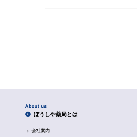
いをする ・規則正しい生活 ・帽子、眼鏡、マ
クの着用 など対策の準備を始めましょう！！
ぼうしや薬局とは
会社案内