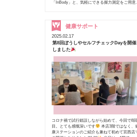
今後に向けて
反省点としては、予定より早め
「InBody」と、気軽にできる握力測定をご用意
る方法
▼ 設定方法 LINEアプリを開く トーク
に来られる方が多く、1人10分の測定時間では
ました。 皆様、ご自身の体のことを真剣に知ろ
一覧から「ぼうしや薬局」のトーク画面を開く
ち時間が発生してしまったこと。次回は時間配
うとしてくださって、私たちも嬉しい気持ちで
画面右上の【三本線（≡）】または【通知】を
や待ち時間の工夫が必要だと感じています。 一
っぱいになりました。 測定後には、結果を見な
ップ 「通知オフ」を選択 ※いつでもON／OFFの
方で、ぼうしやマルシェは前回よりもたくさん
がら、お客様一人ひとりに合わせたお話をさせ
健康サポート
切り替えが可能です♪ 「今は通知はいらないけ
方にご購入いただくことが出来ました
地
いただいたのですが、これがまた、あっという
ど、ちょっと気になるな」という方も、ご自身
の皆さまにとっても、健康チェックとマルシェ
2025.02.17
の濃密な時間で…！平均30分ほど、じっくりと
ペースで、無理なくお付き合いいただければ嬉
セットで楽しんでいただける場となったのでは
第8回ぼうしやセルフチェックDayを開催
康について語り合うことができました(#^^#) 「
いです。 ぜひこの機会にチェックしてみてくだ
いかと思います
スタッフからひとこと イベ
定してもらって、色々聞けて、本当に良い時間
しました
さいね
これからも、地域の皆さまのために
ントを通じて、健康に関心をもっていただくき
ったわ～！」 「私の筋肉、もっと頑張らないと
来年も引き続き、地域の皆さまの健康に役立つ
かけづくりができたこと、とても嬉しく思いま
いけないのね！運動しなくっちゃ！」 「普段か
報を、楽しく・分かりやすくお届けしていきま
す。次回はさらにパワーアップして、より多く
ら気を付けていることが、ちゃんと数値に出る
す。 ぜひお友だち登録よろしくお願いいたしま
方に参加いただけるよう頑張ります！ 今後も、
て、やっぱり嬉しいものね！」 そんな、嬉しい
す
今後の配信もお楽しみに
LINE
地域の健康を支える薬局として、こうした取り
お声もいただき、皆様がご自身の健康と向き合
友達登録はこちらから
みを続けていきます。 次回開催も、どうぞお楽
い、笑顔で帰られるのを見送ることができて、
https://line.me/R/ti/p/@644jtczd QRコード
しみに！
たちも心があたたまりました
今回のイベント
では、新人スタッフ2人がメインで頑張りまし
これからも、皆様の健康を楽しくサポートで
きるような企画を考えていきますので、ぜひ楽
みにしていてくださいね！
コロナ禍で試行錯誤しながら始めて、今回で8
目。とても感慨深いです
本店3階ではなく、
康ステーションのご紹介も兼ねて初めて宮西店