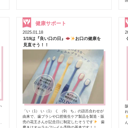
I
さいm(__)m
いました
ぼうしや薬局は、今後も地域住民の
測定
https://instagram.com/p/C2YZAniSbBS/
皆様の健康をサポートするため、様々なイベント
渡
や情報提供を通じて貢献してまいります
ー
令
ー
健康サポート
で
2025.01.18
2
っ
1/19は『良い口の日』
お口の健康を
す
見直そう！！
ま
い
阪
「い（1） い（1） く （9） ち」の語呂合わせが
う
由来で、歯ブラシや口腔衛生ケア製品を製造・販
売の花王さんが記念日に制定したそうです
歯
・
磨きはオーラルフレイル予防の基本です！！ ※