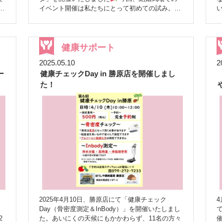
い
イベント開催は私たちにとって初めての試み。特
別な空間での開催に、スタッフ一同ドキドキ・わ
い
くわくしながら当日を迎えました！！ まさかの
昨
大寒波…！吹雪のスタート
当日はなんと大寒
機
波
姫路でも朝から吹雪という、とても珍しいお
健康サポート
天気となりました！ 嬉しい気持ちもありつつ、
2025.05.10
2
「ご来場予定の皆さまは無事に来られるだろうか
ー
健康チェックDay in 勝原店を開催しまし
ま
」「交通機関は大丈夫だろうか
」と、心配が
尽きない朝となりました
雪はどんどん強ま
た！
り、午前中は特にご来場が難しい状況に。さらに
が
選挙とも重なり、来場者数は当初の予想より少な
めとなりました。 それでも、午後には雪も少し
説し
落ち着き、足元の悪い中、たくさんの方が足を運
んでくださいました
ゆったりと過ごせた時
間
結果的には各ブースとも待ち時間がほとん
どなく、お一人お一人とゆっくり向き合える時間
な
を持つことができました
健康測定ブースで
は、 ♡InBody測定 ♡血管年齢測定 ♡骨密度測定
♡血糖測定 ♡ベジチェック ♡CogEvo（認知機能
チェック） などを体験していただき、じっくり
)
とご相談いただく場面も多く見られました
し
2025年4月10日、勝原店にて「健康チェック
っかりとお話ができたことは、私たちにとっても
Day（骨密度測定＆InBody）」を開催いたしまし
大きな喜びです。 ほかにはピンクリボンコーナ
2
た。あいにくの天候にもかかわらず、11名の方々