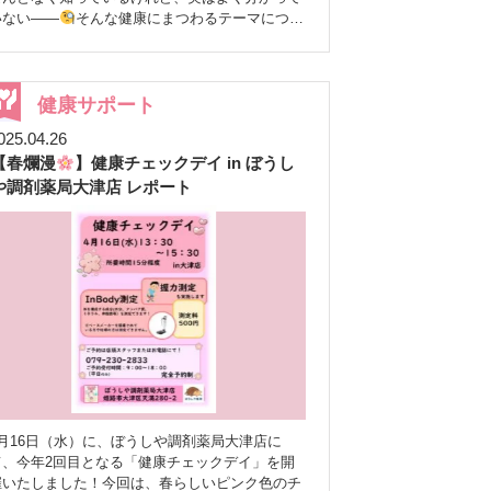
いない——
そんな健康にまつわるテーマについ
て、薬剤師が分かりやすく解説する番組です
日は、第5回目の配信を行いました。 テーマは
「塩分」
今回取り上げたテーマは 「塩分」。
日頃から気を付けたいポイントではありますが、
健康サポート
これからクリスマス、年末年始と、ごちそうを食
025.04.26
べる機会が一気に増える時期でもあります
【春爛漫
】健康チェックデイ in ぼうし
「今だからこそ、改めて知ってほしい」
そんな思いから、今回はキャスターの二人が、カ
や調剤薬局大津店 レポート
ップラーメンやファーストフードなど、身近な食
べ物を例に挙げながら、楽しく・分かりやすく解
ました！！ 「食べてはいけない」ではな
く、「工夫する」という考え方
配信の中でお
伝えしているのは、「カップラーメンやファース
トフードは絶対にNG」という話ではありませ
ん。
どう食べるか
どう付き合うか といっ
た “食べ方の工夫” を中心にお話ししています。
裏で見ていた広報スタッフの私自身も、「なるほ
ど、なるほど……え！？それ知らんかった！」
と、まさに目からうろこでした。 自分の食生活
を振り返る、良いきっかけにもなった回です
4月16日（水）に、ぼうしや調剤薬局大津店に
実は…放送直前にトラブルが！？
ここからは
て、今年2回目となる「健康チェックデイ」を開
少し裏話を。実は今回、放送直前に通信トラブル
催いたしました！今回は、春らしいピンク色のチ