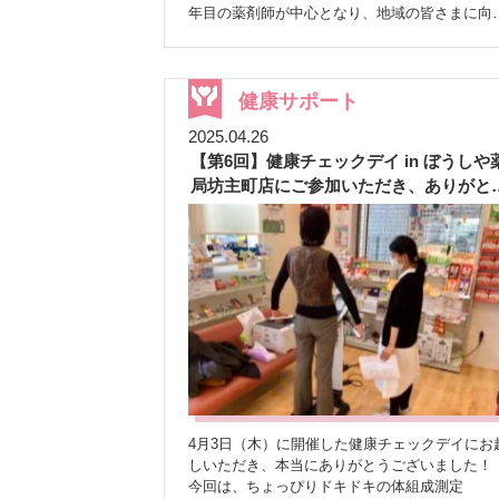
うんうん！ 早速350ｇの野菜を湯でて、ポン酢で
年目の薬剤師が中心となり、地域の皆さまに向
実食しました
野菜のうれしい働き 野菜に
た測定イベントを開催しました
実施内容 今回
は、私たちの体を支えるさまざまな栄養素が含
のイベントでは、以下の2つの測定を行いまし
れています
ビタミン・ミネラル・食物繊維な
た。 ★骨密度測定
★ストレスチェック付き血
どなど・・・ これらは、 ・免疫力のサポート ・
管年齢測定
また、昨年10月に続き 「ぼうしや
健康サポート
便通の改善 ・血糖値の安定 などに役立ってくれ
マルシェ」 も同時開催。健康チェックとあわせ
ます
ドレッシングや調味料の使いすぎによる
2025.04.26
て楽しんでいただける内容を準備しました
告
塩分のとりすぎには注意しながら、 野菜をおい
【第6回】健康チェックデイ in ぼうしや
知と予約状況 店内掲示や、地域の方に向けてチ
しく、無理なく取り入れていきましょう
※
ラシ配布を行いました。 有難いことに、4月初
局坊主町店にご参加いただき、ありがと
カリウム制限などがある方は、必ず医師にご相
にはすでに予約枠が満員に！ 当日はキャンセル
ございました
ください
LINE登録者限定コンテンツですが…
もありましたが、12名の方にご参加いただきま
この配信は、公式LINE登録者さま限定でお届け
た（ご夫婦でのご予約もありました）<(_ _)> 参
ているコンテンツです。とても分かりやすく、
加者の声
参加された皆さまからは、次のよう
常にすぐ活かせる内容なので、もっと多くの方
な嬉しいご感想をいただきました。 ★「説明が
見ていただけたら嬉しいなと感じています
とても分かりやすく、今後の参考になりました
「LINE登録しているけど、まだ見たことないな
★「これまで測ったことがなかったので、参加
～」 「そもそもLINE登録してへんなぁ」 また
てよかった」 ★「骨密度や血管年齢が分かっ
「通知がたくさん届きそうで気になる…」「以
て、食事や運動に気をつけたいと思いました」
登録していたけど、通知が気になってブロック
なかには、骨密度が低下していることが分かり
た！」という方もいらっしゃるかもしれません
その後医療機関を受診につながった方もいらっ
公式LINEは、通知をOFFにしたまま登録して
ゃいました
こうした取り組みが、未受診・未
4月3日（木）に開催した健康チェックデイにお
おくことも可能です。必要なときだけ配信内容
治療の方の“気づき”や“受診のきっかけ”につなが
しいただき、本当にありがとうございました！
チェックしたり、気になるテーマの回だけご覧
ていることを実感できる機会となりました
今回は、ちょっぴりドキドキの体組成測定
ただくこともできます。
LINE通知をOFFに