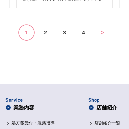
オーラルフレイルとは、口の機能が低下した状態
ス
の
を指します。年を重ねるにつれ、硬い物が食べに
日
くくなる、食事の際にむせる、口が乾くなどの症
状が現れます。 口の機能の低下を放置したり、
置
適切な対応をしないままにしたりすることで、心
分
1
2
3
4
>
身の機能低下につながる負の連鎖が生じる可能性
があります。オーラルフレイルを早期に発見し、
口腔機能を維持することで、低栄養やフレイルを
予防することができるそうです。 お口の健康っ
め
て体や心の健康に密接に関わってくるんです
ね！！ 一緒に予防を頑張っていきましょう
ぼうしや薬局でおススメしている歯ブラシがご
ざいますのでご参考にしていただければと思いま
す(^^) 毛先0.08mmの極細毛が約20,000本密集し
た新感覚の歯ブラシです。 水だけで磨いても歯
がツルッツル。歯ぐきでお悩みの方や虫歯予防・
歯垢除去に◎ 歯ぐきの隙間まで入り込みます！
歯ぐきのマッサージにも！知覚過敏の方、歯並び
が複雑な方、治療中、口腔外科手術後の方にもお
業務内容
店舗紹介
ススメです
白金ナノ粒子溶液加工の抗菌歯ブ
ラシ【 プラチナナノ万毛歯ブラシ manmou 価
格 1,200円＋税 】です これからも予防で皆さん
処方箋受付・
服薬指導
店舗紹介一覧
の健康をサポートしていきたい、ぼ うしや薬局