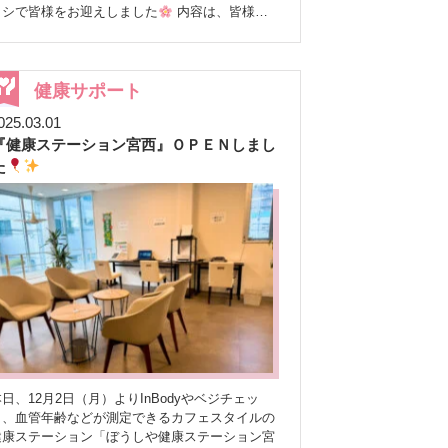
が発生し、「このまま放送できるのか！？」とい
ラシで皆様をお迎えしました
内容は、皆様の
うドキドキの展開に。 しかし、とっさの判断を
体の状態を詳しく知るための「InBody測定」と、
下した弊社の敏腕プロデューサーのおかげで、無
手軽に筋力をチェックできる「握力測定」です
事に配信を行うことができました
隣の部屋で
測定後には、InBodyと握力計の結果をもと
チェックしていた私も、今回はいつも以上にハラ
に、サルコペニア（筋肉減少症）のチェックシー
健康サポート
ハラ…
（実は毎回、現場スタッフ全員「ちゃん
トを使って、現在のご自身の状態や、その予防・
と放送できてる！？」と内心ドキドキ
していま
025.03.01
対策について、資料を見ながらじっくりとお話を
 LINE登録者限定コンテンツですが… こ
『健康ステーション宮西』ＯＰＥＮしまし
させていただきました。 筋肉量の低下が見られ
の配信は、公式LINE登録者さま限定でお届けして
た患者様には、 ★ 積極的にタンパク質を摂るこ
た
いるコンテンツです。とても分かりやすく、日常
と ★ 無理のない範囲で運動を取り入れること ★
にすぐ活かせる内容なので、もっと多くの方に見
バランスの取れた食事を心がけること など、具
ていただけたら嬉しいなと感じています
体的なアドバイスをさせていただきました
ご
「LINE登録しているけど、まだ見たことないなぁ
加いただいた患者様からは、 「詳しいことが
～」 「そもそもLINE登録してへんなぁ」 また、
よく分かって、とても参考になったわ！」 「こ
「通知がたくさん届きそうで気になる…」「以前
ういう機会がないから、自分の体を測定できて本
登録していたけど、通知が気になってブロックし
良かった。」 「年齢とともに体の衰えを感
た！」という方もいらっしゃるかもしれません。
じていたけど、改めて確認できて、これからもう
公式LINEは、通知をOFFにしたまま登録して
し頑張ろうって思えたよ。」 といったお声を
おくことも可能です。必要なときだけ配信内容を
いただき、皆様ご自身の体と真剣に向き合う、良
チェックしたり、気になるテーマの回だけご覧い
いきっかけになったようで、私たちも大変嬉しく
ただくこともできます。
LINE通知をOFFにす
思っております
これからも皆様に役立つ情
日、12月2日（月）よりInBodyやベジチェッ
る方法
▼ 設定方法 LINEアプリを開く トーク
報をお届けできるよう、力を合わせて頑張りたい
ク、血管年齢などが測定できるカフェスタイルの
一覧から「ぼうしや薬局」のトーク画面を開く
思います(*￣0￣)/ オゥッ!!
健康ステーション「ぼうしや健康ステーション宮
画面右上の【三本線（≡）】または【通知】をタ