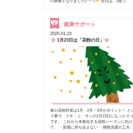
の開催となりました(*^-^*)
当日は、1階で
HbA1c・血糖・血圧を測定し、参加者さんには
「健康ステーションのInBody測定無料券」をお
ししました
2階でInBody測定後、ハーブティ
を飲みながら結果説明を行いました
2階がハ
健康サポート
ブティーの香りに包まれ、特に女性の方に好評
2025.01.23
した
♪
初参加の方が多く、健康を見直すき
1月23日は「花粉の日」
かけになったことが嬉しいです
これからも地
域の皆さんの健康に貢献していけると嬉しいで
(^^)/ ご来場くださった皆様、ありがとうござい
した
春の花粉対策は1月・2月・3月がポイント！ と
う事で、イチ・ニ・サンの1月23日になったそ
です。 これから本格化する花粉シーズンに向け
て、 ・部屋に持ち込まない ・掃除洗濯の工夫 
花粉多いところに近付かないようにする ・うが