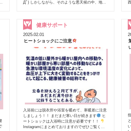
ご活用いただけたことは、これまでの健康イベン
し
Дﾟ) しかしながら、そのような悪天候の中、地域
西
ップ 「通知オフ」
待
トとはまた違った意義がありました。
今後に
住民の皆様を中心とした40名もの方々にご来場い
分
向けて 今後も健康イベントを通じて、患者様だ
い
ただくことができました( ；∀；)
本イベントで
タ
けでなく、地域にお住まいの方々が当店を気軽に
は、気軽に自身の状態を把握できる機会を提供す
の
健康について確認や相談できる場所として認識
て
ることを目的とし、以下の測定を実施いたしまし
健康サポート
域
し、ご利用いただけるよう、スタッフ一同努めて
間
た。 骨密度測定（無料）：超音波を用いて骨の
の
を
まいります。
2025.02.01
2
健
健康状態をチェック。 ベジチェック500円（LINE
し
な
ヒートショックにご注意
測
登録で無料に）：手のひらをセンサーに当てるだ
だ
けで、野菜摂取量を数値化。 血管年齢測定・ス
っ
トレスチェック500円（LINE登録で無料に）：わ
情
ずか2分で血管の柔軟性を測定し、血管の老化度
の
っ
合いをチェック。現在のストレス状態も分かりま
す。 参加者さんからは、「普段から自分の体の
お
組
ことが気になってはいたものの、なかなか計測す
私
る機会がなかったので、このような機会を作って
くれて本当にありがとう」といった感謝のお声
た
や、 「今日の測定結果を知ることができ、少し
安心しました。これからも自分の体の状態に気を
し
付けて生活していきたい」という健康意識の向上
につながる感想が寄せられました
また、「今
入浴前には脱衣所や浴室を暖めて、寒暖差に注意
回の結果を踏まえて、日々の生活習慣を見直し、
回
しましょう！！ まだまだ寒い日が続きます
ヒ
体質改善を頑張っていきたい」といった、具体的
健
ートショックは入浴時に注意が必要です！！
な行動への意欲を示す声も多く聞かれました
で
Instagramにまとめておりますのでぜひご覧くだ
荒天にも関わらず、沢山のご参加ありがとうござ