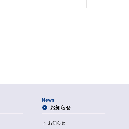
コピーを非常袋に入れましょう。 • 常備薬を数
分備えておくことも大切です。 2. 健康を守る
ための備え • 消毒液、絆創膏、解熱剤など応急処
に必要なものを用意。 • 水は1日3リットル×3日
を目安に備蓄しましょう。 3. 衛生用品の準備
• マスクやアルコール消毒液なども忘れずに。
※もしも避難することになったら・・・避難所で
の健康管理について • 服薬スケジュールを守るた
、飲む時間をメモしておきましょう。 • 手洗い
やうがいを忘れずに、感染症予防を心がけてくだ
さい。
お知らせ
お知らせ