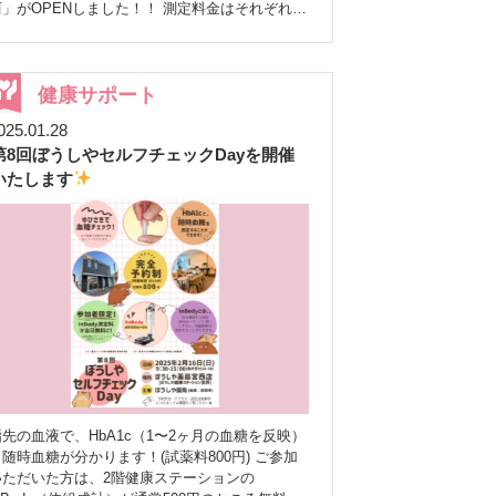
」がOPENしました！！ 測定料金はそれぞれ1
を選択 ※いつでもON／OFFの
回500円、測定後にはハーブティーをお出ししま
切り替えが可能です♪ 「今は通知はいらないけ
す
健康や予防について興味を持っていただけ
ど、ちょっと気になるな」という方も、ご自身の
るととても嬉しいです
是非お気軽にお立ち寄
ペースで、無理なくお付き合いいただければ嬉し
りくださいませ
詳細は専用HP（URLリン
健康サポート
いです。 ぜひこの機会にチェックしてみてくだ
ク）をクリック
https://lstep.app/L82D24l LINE
さいね
これからも、地域の皆さまのために
025.01.28
お友達登録はこちらから♪
来年も引き続き、地域の皆さまの健康に役立つ情
第8回ぼうしやセルフチェックDayを開催
https://lin.ee/6Hmqdaz ぜひお待ちしております
報を、楽しく・分かりやすくお届けしていきま
いたします
す。 ぜひお友だち登録よろしくお願いいたしま
す
今後の配信もお楽しみに
LINEお
友達登録はこちらから
https://line.me/R/ti/p/@644jtczd QRコード
指先の血液で、HbA1c（1〜2ヶ月の血糖を反映）
と随時血糖が分かります！(試薬料800円) ご参加
いただいた方は、2階健康ステーションの