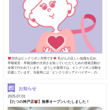
た皆さまも多数ご来場くださり、 会場ではたくさんの笑顔と温か
い声援があふれていました(*^-^*) （☆︎公式LINEではこういったご
案内もしております！！公式LINEの追加は最後をご覧くださ
い。） 地域の皆さまとスポーツを通じて交流し、健康づくりを応
援できる時間となりました。 ぼうしや薬局は、今後も地域の皆さ
まの健康と笑顔を支える活動を続けてまいります。 スポーツやイ
ベントを通して、皆さまと「健康」や「予防」を楽しく考えるき
っかけを広げていければと思います。
ぼうしや公式LINEお友
達募集中
QRコードをスキャン
10月はピンクリボン月間です
乳がんの正しい知識を広め、
早期発見・早期治療の大切さを知っていただくための啓発活動が
全国で行われています。 ぼうしや薬局では、ピンクリボン活動を
応援しています。当薬局には「ピンクリボンアドバイザー」の資
格を持つ薬剤師が在籍しており、乳がんに関する正しい情報をお
伝えできるよう努めています。 このたび、ピンクリボンアドバイ
ザーである薬剤師が「乳がんについて知ろう」という資料をまと
お知らせ
めました。乳がんの基礎知識やセルフチェックの方法など、日々
の健康づくりに役立つ内容をわかりやすく紹介しています。 ぜ
2025.07.01
ひ、下記よりご覧ください。PDFはこちら
乳がんについて知り
【たつの神戸店
】無事オープンいたしました！
ましょう