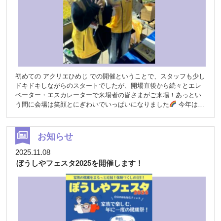
初めての アクリエひめじ での開催ということで、スタッフも少し
ドキドキしながらのスタートでしたが、開場直後から続々とエレ
ベーター・エスカレーターで来場者の皆さまがご来場！あっとい
う間に会場は笑顔とにぎわいでいっぱいになりました
今年は新
しい試みがたくさんのフェスタでした
たくさんのコンテンツの
ため、一部をご報告させていただきます
今年は姫路市と連携
したブースも多数登場しました
相談ブースをはじめ、「ひめさ
お知らせ
んポ」
ひめさんポとは「脳にいいアプリ」を使って、歩いた
り、脳トレをしたり、イベントに参加することで、貯めることが
2025.11.08
できるポイントだそうです！ 貯まったひめさんポは、キャッシュ
ぼうしやフェスタ2025を開催します！
レス決済サービスに交換が可能とのこと！ また、保健所スタッフ
さんによる 講演会 も大盛況！ 毎年満席になるとても人気の講演
です
薬剤師による睡眠の講演では、あまりに心地よくて “うと
うと…” してしまう方もいたとか…
相談ブースでは、薬剤師が
厳選した健康資料をじっくり手に取る方が多く、「日頃気になっ
ていたことが聞けてスッキリしました！」という声も。 そして今