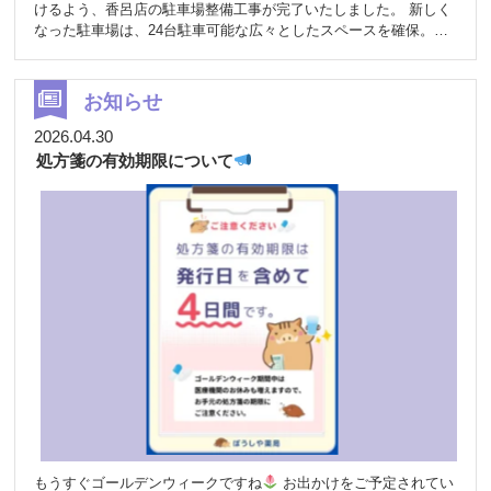
けるよう、香呂店の駐車場整備工事が完了いたしました。 新しく
なった駐車場は、24台駐車可能な広々としたスペースを確保。お
車でお越しの方にも、これまで以上に利用しやすい環境となりま
した
さらに利用しやすくなりました
広くて停
めやすい 駐車スペースを整備し、お車の出入りや駐車がスムーズ
お知らせ
になりました。混雑時でも安心してご利用いただけます。
雨
の日も安心 舗装により足元が安定し、雨の日でも歩きやすくなり
2026.04.30
ました。お薬の受け取りやご相談の際も、安心してご来局いただ
処方箋の有効期限について
けます。
安心して利用できる駐車場に 駐車場の舗装により段
差が少なくなり、歩きやすさが向上しました。お子さま連れの方
やご高齢の方にも安心してご利用いただける環境となっていま
す。 ぼうしや調剤薬局 香呂店では、お薬のお渡しだけでなく、
健康や介護に関するご相談など、地域の皆さまの身近な健康サポ
ーターとして日々取り組んでいます。 今回の駐車場整備も、より
安心してご来局いただくための環境づくりの一環です。 お車をご
利用の方はもちろん、ご家族の送迎で来られる方や小さなお子さ
ま連れの方にも、より快適にご利用いただけるようになりまし
た。 これからも地域の皆さまに信頼される薬局を目指し、サービ
ス向上と環境整備に努めてまいります。 ぜひ新しくなった香呂店
の駐車場をご利用ください。
もうすぐゴールデンウィークですね
お出かけをご予定されてい