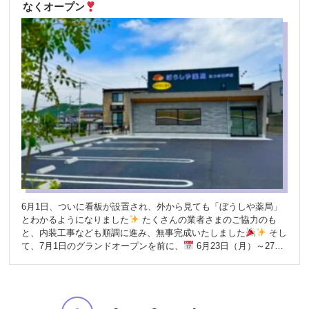
【Kio:】さん出店が決定！ そしてもうひとつのお楽しみ
なくオープン
が、体にやさしいお弁当の出店イベントです
姫路市でもファン
の多い【Kio:】さんが、たつの神戸店にも出店してくださいま
す！
出店日：7月8日・15日・22日・29日（すべて火曜日）
10：30～12：30
販売内容： 管理栄養士さん監修の、野菜たっ
ぷり・優しい味付けのお弁当 新鮮なお野菜の販売も同時開催！
「一度食べたら、また食べたくなる！」と評判のお弁当。ぜひお
気軽にお立ち寄りください
■店舗情報 ぼうしや薬局 たつの神
戸店〒671-1643 兵庫県たつの市揖保川町神戸北山223-6
0791-
76-7633
無料駐車場あり／たつの南眼科 西隣／JR竜野駅から約
5分／国道2号線沿い 新しい場所でのスタートに、少し緊張しなが
らも、地域のみなさまとの出会いを心から楽しみにしています。
これからどうぞ、よろしくお願いいたします。
6月1日、ついに看板が設置され、外から見ても「ぼうしや薬局」
とわかるようになりました
たくさんの業者さまのご協力のも
と、内装工事なども順調に進み、無事完成いたしました
そし
て、7月1日のグランドオープンを前に、
6月23日（月）～27日
（金）＼無料測定会を実施中です！／ 地域の皆さまに気軽にお立
ち寄りいただけるよう、スタッフ一同心を込めて準備しておりま
す
新しく仲間入りする「たつの市」の店舗も、どうぞよろしく
お願いいたします！ 【たつの神戸店】 〠 671-1643 住所：たつの