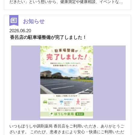
だきたい」という想いから、健康測定や健康相談、イベントなど
を通じて地域の皆さまの健康づくりをお手伝いしています
InBodyは、体重だけでは分からない筋肉量や体のバランス、水分
量などを測定できる機器です。測定結果をもとに薬剤師やスタッ
お知らせ
フと一緒に健康について考えるきっかけづくりとして、多くの方
にご利用いただいています
今回の記事では、そうした日々の取
2026.06.20
り組みや、私たちが大切にしている「地域の皆さまの健康を支え
香呂店の駐車場整備が完了しました！
る薬局でありたい」という想いを取材していただきました。 これ
からもぼうしや薬局は、地域の皆さまにとって身近で相談しやす
い薬局を目指し、健康づくりのお手伝いを続けてまいります
ぜひご覧ください
▼掲載記事はこちら
https://www.inbody.co.jp/boushiya/
いつもぼうしや調剤薬局 香呂店をご利用いただき、ありがとうご
ざいます。 このたび、患者さまにより安心・快適にご利用いただ