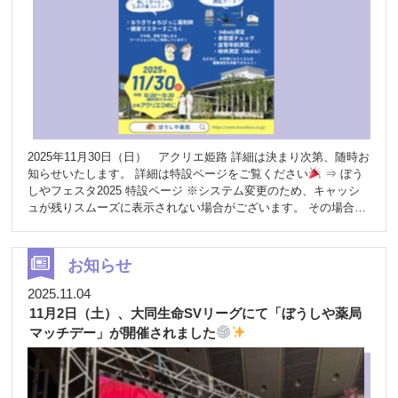
年もたくさんのちびっこ達が集まってくれました
子どもたちに
大人気だったのが、びっくり科学実験
他には調剤体験や体を
動かしながら楽しむ探検コーナー♪“薬に見立てたお菓子” が出てく
る仕組みに、子どもたちの「わぁ〜！」という歓声が途切れませ
んでした
探検コーナーにも何度も挑戦するお子さんが続出！ど
のコーナーも笑顔であふれる、とてもあたたかい空間になりまし
た
食や健康のブースでは、毎年好評の ファームの野菜販売 や
お惣菜紹介 に加え、今年も ベジチェック に多くの方が挑戦。新
鮮野菜は早い段階で完売となるほどの人気ぶり！ さらに今年は
2025年11月30日（日） アクリエ姫路 詳細は決まり次第、随時お
寄付につながる仕組み スマイラル
♥️
可愛さ全開の LOVOT（つ
知らせいたします。 詳細は特設ページをご覧ください
⇒ ぼう
むぐ）
初登場の コグエボ など、新しい体験も盛りだくさん！
しやフェスタ2025 特設ページ ※システム変更のため、キャッシ
一つひとつに「これ面白い！」「かわいい〜！」といった声が響
ュが残りスムーズに表示されない場合がございます。 その場合に
いていました
ピンクリボンアドバイザーによる啓発コーナーで
は、下記操作でキャッシュクリア（スーパーリロード）して再度
は、幅広い年齢層の方が熱心に耳を傾けてくださる姿が印象的で
ご確認ください。 【パソコンからご覧の方】 ・Windowsの場合：
した
会場を楽しみながら回れる シールラリー も大好評♪家族み
Ctrl + F5キー 同時押し ・Macの場合：Command + Shift + Rキー
んなでワイワイ巡る姿があちこちで見られました
そして今年も
お知らせ
同時押し 【スマートフォンからご覧の方】 ご利用のアプリの設定
人気だったのが 多肉植物ワークショップ（HAPPYUPさん）
常
よりキャッシュ／閲覧履歴データの削除を選択
2025.11.04
に満席になるほどで、「来年も絶対来ます！」という嬉しい声も
11月2日（土）、大同生命SVリーグにて「ぼうしや薬局
たくさんいただきました
今年の来場者はなんと 674名！ご家族
づれも多く、テーマである「家族みんなで楽しむ♪体験づくしの一
マッチデー」が開催されました
日！」がまさに実現したフェスタとなりました
測定ブースは
待ち時間が発生するほどの人気で、お時間の都合で体験できなか
った皆さまには申し訳ございません
【健康ステーション宮西】
では測定器具を常設しておりますので、ぜひ引き続きご活用くだ