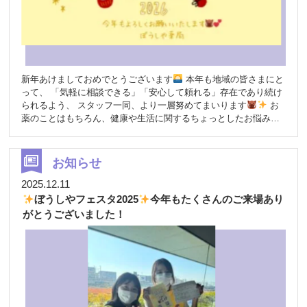
（Private Salon -HInA-） 話題の耳つぼがイベント特別価格で体験
可能！ ビューティハンドケア（メナード） 無料で癒しのハンドケ
ア♪ 美脳エステ（mica） 脳と心を整える新感覚エステ体験。 おし
ゃれウィッグ試着（For Days） 新しい自分に出会える無料試着体
験。
Rapportsブースもお楽しみ！ ガラガラ抽選会 ボールすく
い 七五三から終活まで、人生のご相談会も実施！
ご予約・お
新年あけましておめでとうございます
本年も地域の皆さまにと
問い合わせ TEL：079-222-2537 （ライフサポートショップ ラポ
って、 「気軽に相談できる」「安心して頼れる」存在であり続け
ール） 健康・美容・笑顔が集まる1日
「ちょっと寄ってみよ
られるよう、 スタッフ一同、より一層努めてまいります
お
う」が大歓迎のイベントです！ ぜひお気軽にお立ち寄りくださ
薬のことはもちろん、健康や生活に関するちょっとしたお悩み
い。
も、 どうぞお気軽にご相談ください
本年も、ぼうしや薬局
をどうぞよろしくお願い申し上げます
【香呂店からのお知ら
せ】 2026年1月より、香呂店の土曜日の営業時間が変更になりま
お知らせ
す
変更前：9時～16時 変更後：9時～13時 ご利用の皆さまには
ご不便をおかけする点もあるかと存じますが、 何卒ご理解賜りま
2025.12.11
すようお願い申し上げます。 今後とも、よろしくお願いいたしま
ぼうしやフェスタ2025
今年もたくさんのご来場あり
す。
がとうございました！