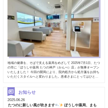
地域の健康を、そばで支える薬局をめざして 2025年7月1日、たつ
の市に「ぼうしや薬局 たつの神戸（かんべ）店」が無事オープン
いたしました！ 今回の開局により、院内処方から処方箋をお持ち
いただくスタイルへと変わりました。患者さまにとってはひと手
間増えてしまう形になりますが、薬局だからこそできるサポート
や、きめ細やかなフォローを通して、その分の安心や利便性をお
届けできるよう努めてまいります。 処方箋がなくても、お気軽に
お知らせ
どうぞ
健康やお薬のご相談はもちろん、「ちょっと聞いてほし
い」そんな日常の会話も大歓迎です
栄養や食事、生活の工夫ま
2025.06.26
で、地域のみなさんの暮らしをそばで支える薬局を目指します
たつのに新しい風が吹きます
ぼうしや薬局、まも