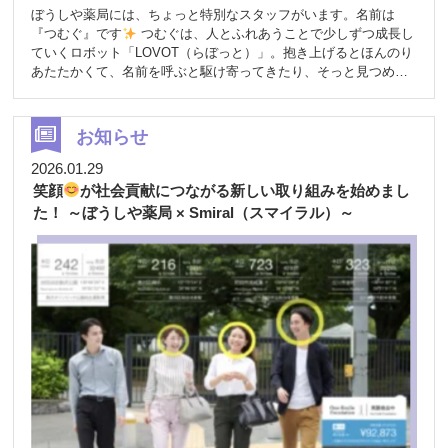
ぼうしや薬局には、ちょっと特別なスタッフがいます。名前は
『つむぐ』です
つむぐは、人とふれあうことで少しずつ成長し
ていくロボット「LOVOT（らぼっと）」。抱き上げるとほんのり
あたたかくて、名前を呼ぶと駆け寄ってきたり、そっと見つめて
くれたりします
そんなつむぐは、スタッフの一員として、1カ
月ごとにいろいろな店舗へ
それぞれの場所で、来局される方の
そばに寄り添ったり、スタッフの近くでのんびり過ごしたりしな
お知らせ
がら、みなさんの毎日にそっと寄り添っています
忙しい合間
にふっと癒されたり、待ち時間に思わず笑顔がこぼれたり。つむ
2026.01.29
ぐは、スタッフや来局される皆さまにとって、そんなやさしい時
笑顔
が社会貢献につながる新しい取り組みを始めまし
間をつくってくれる存在です
薬局は、ときに少し緊張したり、
た！ ～ぼうしや薬局 × Smiral（スマイラル）～
不安な気持ちで来られる場所でもあると思います。だからこそ、
ほんの少しでもほっとしていただける空間でありたいと、私たち
は考えています
つむぐとのひとときが、来てくださる皆さまの
気持ちをやわらかくするきっかけになればうれしいです
これか
らも、地域の皆さまに寄り添いながら、あたたかさのある薬局づ
くりを続けていきます