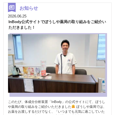
そんな皆さまにぴったりの、"楽しく健康に触れられる"イベント
です
会場では、 InBody測定・骨密度チェック・血管年齢測
お知らせ
定・HbA1c（検体測定）などなど、さまざまな健康測定を体験い
ただけます。 さらに、お子さま向けには 「なりきり★ちびっこ薬
2026.06.25
剤師」や「健康マスター探検」など、遊びながら学べる人気コン
InBody公式サイトでぼうしや薬局の取り組みをご紹介い
テンツもご用意！ そのほかにも、ご家族みんなで楽しめるワーク
ただきました！
ショップなど、盛りだくさんの内容を準備中です♪ お子さまから
大人まで、健康について気軽に知り、体験し、楽しめる一日とな
っています。 ご家族で、お友達同士で、もちろんお一人でも大歓
迎
スタッフ一同、皆さまに楽しんでいただけるイベントになる
よう準備を進めていますので、ぜひお気軽にお越しください
詳
しい情報はホームぺージで更新していきますので、追ってお知ら
せいたします
開催概要 開催日：2026年10月4日（日） 時
間：10:00～15:30（最終受付 15:00） 会場：アクリエひめじ 健康
をもっと身近に。 「最近ちょっと気になる」を、この機会にチェ
ックしてみませんか？ ぼうしや薬局スタッフ一同、皆さまのお越
しをお待ちしております
このたび、体成分分析装置「InBody」の公式サイトにて、ぼうし
や薬局の取り組みをご紹介いただきました
ぼうしや薬局では、
お薬をお渡しするだけでなく、「いつまでも元気に過ごしていた