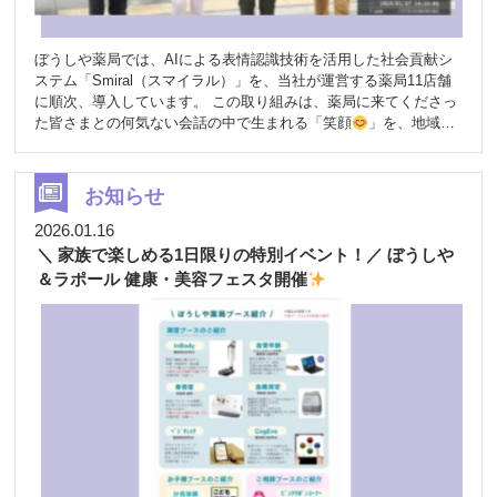
ぼうしや薬局では、AIによる表情認識技術を活用した社会貢献シ
ステム「Smiral（スマイラル）」を、当社が運営する薬局11店舗
に順次、導入しています。 この取り組みは、薬局に来てくださっ
た皆さまとの何気ない会話の中で生まれる「笑顔
」を、地域や
社会への寄付につなげていくものです。 「薬局に来て、ちょっと
安心して、ちょっと笑顔になる」そんな日常のひとコマが、誰か
の力になる――ぼうしや薬局は、そんな温かい循環を大切にした
お知らせ
いと考えています
Smiral（スマイラル）ってなに？ （写
真参考：株式会社 One Smile Tech ホームページより）
2026.01.16
Smiral（スマイラル）は、AIが笑顔の「数」や「時間」をやさし
＼ 家族で楽しめる1日限りの特別イベント！／ ぼうしや
く感知し、その合計をもとに寄付につなげる仕組みです。 みなさ
＆ラポール 健康・美容フェスタ開催
まにいただいた笑顔は、【1笑顔＝1円】として寄付原資を生み出
し、姫路市の教育・福祉など、地域を支える取り組みに活用され
ます
安心して体験していただけます Smiralでは、
写真は一
切撮りません
個人情報は残りません
笑顔の「数」や「時
間」だけをカウント お顔のデータを保存したり、誰かを特定した
りすることはありません。どうぞ安心して、いつも通り薬局をご
利用ください
薬局だからこそできる、やさしい社会貢献 ぼう
しや薬局は、地域の皆さまにとって「困ったときに相談できる場
所」「ほっとできる場所」でありたいと考えてきました。 Smiral
の導入によって、 薬局での会話が、より自然に生まれる 来局され