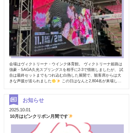
さいませ
また、各店舗で定期開催している「健康チェック
Day」はLINEでお知らせしていますのでこちらもぜひ
皆さまの
笑顔にたくさん出会えた、あたたかく楽しい1日でした
ご来場
いただき、本当にありがとうございました。また来年お会いでき
るのを楽しみにしています
また、YouTubeでぼうしやフェスタ
2025の裏側をアップしています
楽しい雰囲気が伝わればと思い
ますので、ぜひご覧ください
https://www.youtube.com/watch?
v=fUv4x_xFeUA
健康ステーション宮西
https://www.boushiya.co.jp/station/ 公式LINE
https://page.line.me/644jtczd?oat_content=url&openQrModal=true
会場はヴィクトリーナ・ウインク体育館。 ヴィクトリーナ姫路は
強豪・SAGA久光スプリングスを相手に2-3で惜敗しましたが、 試
合は最終セットまでもつれ込む白熱した展開で、観客席からは大
きな声援が送られました
この日はなんと2,804名が来場し、
姫路でのSVリーグ最多観客数を記録したそうです！ 応援の熱気
と試合の迫力に包まれた素晴らしい一日となりました
また、試
合の様子はNHKでも中継され、多くの方にSVリーグの魅力が伝わ
お知らせ
る機会となりました。 試合の合間には、ピンクリボンアドバイザ
ーによる乳がん啓発活動も実施
来場者の皆さまへチラシを配布
2025.10.01
し、乳がん検診の大切さを呼びかけました。 さらにインターバル
10月はピンクリボン月間です
中には、ピンクリボンアドバイザーによるトークとともに、 11月
30日に開催される**「ぼうしやフェスタ」**のご案内もさせていた
だきました
また、ぼうしや薬局公式LINEからご応募いただい