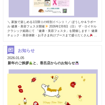
た方の笑顔が、そのまま社会貢献につながる 地域のWell-
being（心地よさ・安心感）の向上に寄与できる といった新たな
価値をお届けできると考えています。 薬局で生まれた笑顔が、ど
こかで誰かを支える力になる。そんなやさしいつながりを、地域
の皆さまと一緒につくっていきたいです
これからについて 今
＼ 家族で楽しめる1日限りの特別イベント！／ ぼうしや＆ラポー
後は、笑顔データを通じた店舗ごとのコミュニケーション活性化
ル 健康・美容フェスタ開催
2026年2月8日（日） ザ・ロイヤル
や、地域連携イベントでの活用なども検討しながら、薬局を起点
クラシック姫路にて 「健康・美容フェスタ」を開催します！ 健康
としたWell-beingづくりを、さらに広げていく予定です。 ぜひ、
チェック・美容体験・お子さま向けブースまで盛りだくさん
見
いつものご来局の中でSmiral（スマイラル）を体験してみてくだ
て・触れて・体験できる、ワクワクいっぱいのイベントです。
さい
「ちょっと体の状態が気になる」 「美容や癒しに興味がある」
「子どもと一緒に楽しめるイベントを探している」 そんな方にぴ
お知らせ
ったり
ご家族・ご友人と一緒に、ぜひお気軽にご来場くださ
い！ イベント概要 日時：2026年2月8日（日）10:00〜16:00 会
2026.01.05
場：ザ・ロイヤルクラシック姫路 3階 ぺルルブラン （兵庫県姫路
新年のご挨拶
と、香呂店からのお知らせ
市市之郷町西野々841）
健康チェックで「今の自分」を知ろ
う！ ぼうしや薬局による測定ブースでは、 気になる体の状態をそ
の場でチェックできます。 InBody（体成分分析） 血管年齢測定
（ストレスチェック付き） 骨密度測定 血糖測定 ベジチェック
（野菜摂取量チェック） CogEvo（認知機能チェック） ※一部有
料／年齢制限あり ※LINE登録で無料になる測定もあります
お子さまも大満足！ 薬剤師なりきり♪ 分包体験 白衣を着て、薬剤
師さんのお仕事体験！ 「楽しい！」と毎回大好評のキッズ向けブ
ースです。
美容・癒し・体験ブースも充実！ 耳つぼ体験