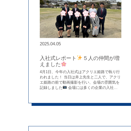
います。 ある日、奥様から「主人が夕食後に、
朝の薬を間違えて飲んでしまったみたいで…」
というご相談がありました
しかも、そんな
ことが2回続いていたとのこと。「飲みすぎに
なってはいけない」と、次の朝は薬を飲まずに
いたそうです。「朝にまとめて飲めるようにな
らないかな？」というご相談を受け、私たちは
すぐに対応を考え始めました。 処方の目的を確
2025.04.05
認し、候補となるお薬が変更可能かどうかを医
師に相談
また、過去の供給不足の際に参考
にした心不全学会の対比表を使って用量なども
入社式レポート
５人の仲間が増
確認し、最適な提案を服薬情報提供書にまとめ
えました
て提出しました
その結果、処方が「朝1
回」の飲み方に変わり、患者さんも「これなら
4月1日、今年の入社式はアクリエ姫路で執り行
間違えない！」と喜んでくださいました
変
われました！ 当日は井上先生と二人で、アクリ
更後は10日ほどで電話フォローを行い、「動悸
エ姫路の前で動画撮影を行い、会場の雰囲気を
もなく、毎朝きちんと飲めています」との声を
記録しました
会場には多くの企業の入社式
いただき、安心を共有することができました
が行われており、希望に満ちた新入社員たちの
長年通ってくださっている方ほど、年齢
姿があちこちで見られました
ぼうしや薬
とともに体調や生活スタイルに変化が出てきま
局にも、5名の素敵な薬剤師さんが新しく仲間
す。 だからこそ、普段のちょっとした会話の中
に加わってくれました
社長からは、これか
から気づきが生まれることも。 私たちは、地域
らの社会人生活に向けての力強いメッセージ
に根ざした薬局として、一人ひとりと丁寧に向
と、期待のこもった激励の言葉がありました(^^
き合い、その変化を見逃さず、 地域の方々
お話を聞いていた新入社員の皆さんの真剣
の“これから“にしっかり寄り添っていきます
な表情を見て、社内の一員として共に成長して