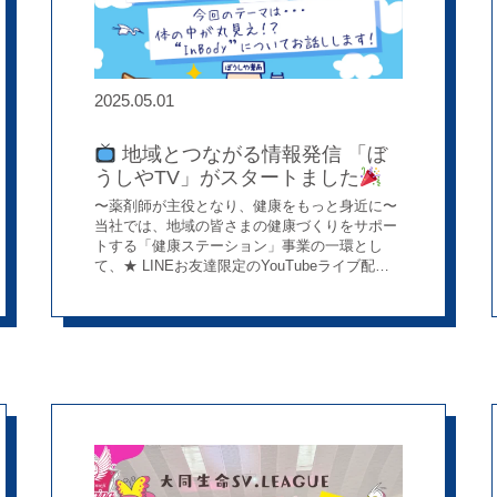
トプットしていきたい」 「自分の考えているこ
とがはっきりわかった。言語化していくことが
大切だと感じた」 ご参加いただいた皆さんにと
って、実りある時間になっていたら、スタッフ
一同うれしく思います。 自己分析って、本当に
2025.05.01
大切。やり方がわからない方も、ちょっと興味
がある方も、ぜひ一度ご相談ください(*^-^*)
次回の開催は9月を予定しています。仲間と一
地域とつながる情報発信 「ぼ
緒に、納得のいく就職活動を目指していきまし
うしやTV」がスタートました
ょう！ ご参加いただいた皆さん、本当にありが
とうございました
〜薬剤師が主役となり、健康をもっと身近に〜
当社では、地域の皆さまの健康づくりをサポー
トする「健康ステーション」事業の一環とし
て、★ LINEお友達限定のYouTubeライブ配信
番組「ぼうしやTV」★ をスタートしまし
た！！ この番組は、当社薬剤師が毎月テーマを
変えてお届けする「薬剤師がお届けする、ちょ
っとイイ話。」 をコンセプトに、 「なんとな
く気になってた」「知ってるようで知らなかっ
た」そんな身近なお話を、わかりやすく、やさ
しくご紹介
健康や栄養、日々の暮らしに役
立つ情報をわかりやすく発信しています♪(*^-^*)
リラックスしながら気軽にご覧いただける内容
です
地域の方々が気軽に健康に関心を持つ
きっかけになるよう、専門職ならではの視点を