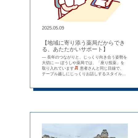
でも、背面に“抜け”があると不思議と圧迫感が
なく、空間の印象も柔らかくなります
模様
替え後、患者さまからは 「模様替えしたんや
な、広くなって見やすいし、こっちの方がええ
わ！」 とうれしいお言葉もいただきました
2025.05.09
↑before
↑after ■スタッフにとっても“気づき”のある時間
【地域に寄り添う薬局だからでき
でした
待合室のレイアウトを変更すること
る、あたたかいサポート】
は、単に景色が変わるだけではありません。 商
品がどのように見えるか、どんなふうに感じら
― 長年のつながりと、じっくり向き合う姿勢を
れるか
私たち自身もあらためて考える機会
大切に ― ぼうしや薬局では、「座り投薬」を
になりました。 そして何より、 心機一転（リ
取り入れています
患者さんと同じ目線で、
フレッシュ） 心の整理 アイデアを生む楽しさ
テーブル越しにじっくりお話しするスタイル
など、スタッフにとっての心理的なベネフィッ
は、実は調剤薬局ではちょっと珍しい取り組
トも大きかったと感じています♪ 日々の業務だ
み。 でもこの距離感だからこそ、「最近ちょっ
けでなく、こうした「空間づくり」にも関われ
と飲みづらくなってきて…」といった、小さな
るのが、私たちの仕事の魅力のひとつです。
変化やお悩みに気づけることもたくさんありま
「どうすればもっと良くなるか」を考え、形に
す
もちろん、「今日は急いでいて…」とい
していく楽しさを、これからも大切にしていき
う方もいらっしゃいます。そういった場合で
たいと思います
も、大切な薬の説明や確認はしっかり行いつ
つ、できるだけスムーズにお渡しできるよう、
工夫しながら対応しています
勝原店と、
あるご夫婦のエピソードをご紹介します。 勝原
店には20年以上通ってくださっているご夫婦が