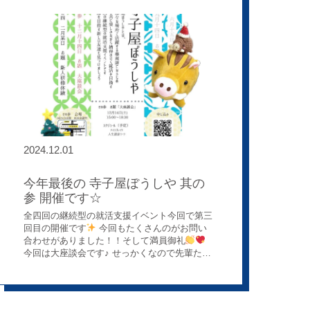
ただきました(^^♪ ４回目にふさわしい充実の内
た疑問にお答えする形でお話させていただきま
容で、きっと皆さんにも楽しんでいただけたの
した。 【 改めて感じた「命」の重さ 】 今回、
ではないでしょうか
今後も楽しく学ぶこ
施設のスタッフさんと色々お話させていただく
とのできるイベントを開催していきたいと思っ
中で、改めて「薬は人の命に関わるもの」だと
ておりますので、 ぜひ楽しみにお待ちください
いうことを強く感じました。職種は違えど、私
ませ<(_ _)>
ご参加いただきました皆さま、
たち薬剤師も、もっともっと気を引き締めて業
ありがとうございました。
務に取り組まなければ！と改めて思いました。
講座後には、施設のスタッフさんから「疑問に
思っていたことを丁寧に教えてもらえて、本当
に勉強になりました。これからも色々相談させ
てくださいね！」という、温かいお言葉をいた
だきました
【 地域を繋ぐ架け橋に！ 】 私た
2024.12.01
ち薬剤師は、薬局に来てくださる患者さんだけ
でなく、病院や施設の色々な方とお話する機会
がたくさんあります。違う職種の方と手を取り
今年最後の 寺子屋ぼうしや 其の
合うことで、患者さんにとって、もっともっと
参 開催です☆
良いサポートができるはず。今回の講座を通し
全四回の継続型の就活支援イベント今回で第三
て、そんな連携の大切さを改めて感じることが
回目の開催です
今回もたくさんのがお問い
できました。 これからも、地域の皆さんの健康
合わせがありました！！そして満員御礼
をサポートするために、色々なことにチャレン
今回は大座談会です♪ せっかくなので先輩たち
ジしていきたいと思っています！ ぼうしや薬
に、たくさん色んなことを聞いて帰ってほしい
局では、地域住民や他職種向けに講演活動を実
と思っています
寒くなってまいりました
施しています。 講演活動に参加できるインター
のでお気をつけてお越しくださいませ
ンシップも開催しています(^^)ぜひお気軽にご
相談くださいね