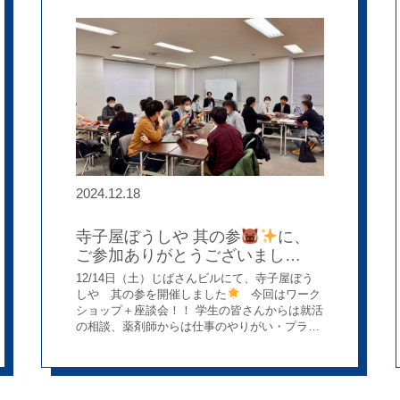
んにもご応募いただいたり、学生さんも観戦に
訪れ、大いに盛り上がりました(*^-^*) そし
て。。・関西のロケの神様・〇〇さんも登場
そして、この日会場には「関西のロケの神
様」と称されるあの方もスペシャルサポーター
としてご来場でした
ぼうしやのYouTubeに出
演していただけないか…と思い、意を決してお
声がけすると、なんと快くOK( ；∀；)
それ
どころか、しっかり時間をとってくださり、丁
寧にいろんなお話をしてくださいました<(_ _)>
実は〇〇さん、ピンクリボンの活動にも積極的
に取り組まれているそうです
最後に記念撮
2024.12.18
影までしてくださいました
この日の様子を
YouTubeに動画をアップしておりますので是非
寺子屋ぼうしや 其の参
に、
ご覧ください
⇩
https://www.youtube.com/watch?v=cZc5-
ご参加ありがとうございまし
J5IFwM
た！！
12/14日（土）じばさんビルにて、寺子屋ぼう
しや 其の参を開催しました
今回はワーク
ショップ＋座談会！！ 学生の皆さんからは就活
の相談、薬剤師からは仕事のやりがい・プライ
ベートなど色んなお話で盛り上がっていました
(^^)♪ ↑ お仕事終わりの社長も楽しくお話しさ
せていただきました
♪ そして！！ 次回は来
年3月を予定しております
国試のお話などな