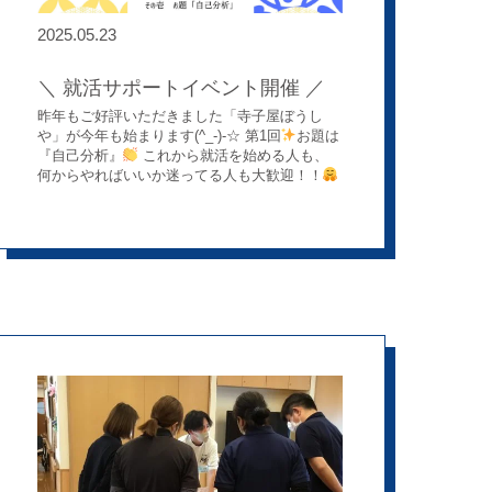
2025.05.23
＼ 就活サポートイベント開催 ／
昨年もご好評いただきました「寺子屋ぼうし
や」が今年も始まります(^_-)-☆ 第1回
お題は
『自己分析』
これから就活を始める人も、
何からやればいいか迷ってる人も大歓迎！！
一緒に自分を知るヒントを見つけましょう♪ た
くさんのご参加をお待ちしております
詳細
を見る⇩ https://www.boushiya.co.jp/wp-
content/themes/boushiya/data/recruit/intern/leaflet202506.pdf
お申込みはこちらから⇩
https://www.boushiya.co.jp/recruit/intern_entry/