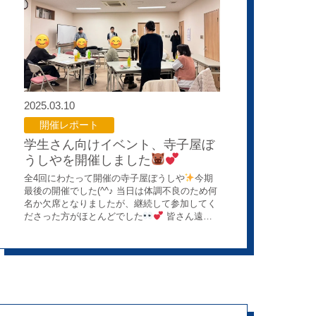
ですか？」というアンケートを取ってもらいま
した。アレルギーのこと、お薬を間違えたらど
うなるの？、お薬が体の中でどうなる？…など
など、たくさんの質問が！ どれも患者さんの安
全に関わる、とっても大切なことばかり。「よ
し！皆さんの疑問をしっかり解消できるよう
に、頑張って準備するぞ！」と、店舗のみんな
でスライド作りに気合いを入れました
【 特
2025.03.10
に伝えたかった「誤薬」のこと 】 たくさんの
質問の中で、特に多かったのが「誤薬」につい
開催レポート
て。違う種類の薬を飲んでしまったり、量を間
学生さん向けイベント、寺子屋ぼ
違えたり、飲む時間を間違えたり、違う人が飲
んでしまったり…。考えただけでもドキッとし
うしやを開催しました
ますよね。 お薬によっては、本当に大変なこと
全4回にわたって開催の寺子屋ぼうしや
今期
になってしまう可能性もあるんです。「絶対に
最後の開催でした(^^♪ 当日は体調不良のため何
命に関わることがあってはならない！」。そう
名か欠席となりましたが、継続して参加してく
強く思って、どうすれば大切さが伝わるか、み
ださった方がほとんどでした
皆さん遠い
んなで色々と考えながらお話の内容を組み立て
ところご参加いただきありがとうございました
ました。 【 未来の仲間も見学に！ 】 そして、
m(__)m
今回はトランプを使ったアイスブレ
講座当日。なんと、薬学部の実習に来ていた学
イクからスタートしました。 みんなで協力し合
生さんも見学に来てくれたんです！現場の雰囲
ってゲームを進めていきます
♣
先日の国試の
気を肌で感じてもらう、良い機会になったか
問題をみんなで考えて、どのように実務に活か
な？(*^-^*) 今回は、6名の看護師さんとヘルパ
すか！？ とても興味深いワークも行われました
ーさんに向けて、誤薬のこと、薬の飲み合わ
最後にぼうしやの新人研修の体験をしてい
せ、アレルギーについてなど、事前にいただい