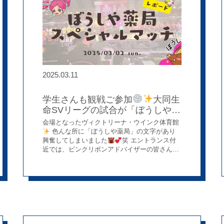
活かしながら、やさしく、親しみやすい内容を
心がけています
＼ 社員のアイデアや想いが
形になる！？ ／「ぼうしやTV」は、そんな社
風を象徴する取り組みでもあります
た
だ“薬を渡す”だけではなく、「健康を届ける」
存在として地域に根差した活動を広げています
2025.03.11
学生さんも観戦ご参加
大同生
命SVリーグの試合が「ぼうしや薬
局マッチデー」として開催！
会場となったヴィクトリーナ・ウインク体育館
色んな所に「ぼうしや薬局」の文字があり
興奮してしまいました
笑 エントランス付
近では、ピンクリボンアドバイザーの皆さん
が、乳がん・HPVワクチンの啓発活動を実施し
ました
そして、弊社社長が始球式を
びし
っと決まりました
試合はヴィクトリーナ姫
路がKUROBEアクアフェアリーズに3-0でスト
レート勝ち(*^^)v とても見応えのある試合でし
た！ こんなに間近で迫力あるプレーが見られる
なんて… 選手の皆さん、本当にカッコよかった
です
今回は、LINE配信を通じて、患者さ