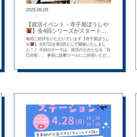
2025.06.09
【就活イベント・寺子屋ぼうしや
】全4回シリーズがスタート！
第1回は「自己分析」から
毎回ご好評をいただいています【寺子屋ぼうし
や
】 6月7日を第1回として開催いたしまし
た！！ 今回のテーマは、就活の土台となる「自
己分析」。 事前に診断ツールにご回答いただ
き、当日はその結果をもとに、自分自身を深く
見つめなおすワークを行いました。 まずはアイ
スブレイクとして、ゲーム形式の自己紹介から
スタート。最初は緊張した様子の学生さんたち
も、次第に表情がやわらぎ、笑顔で交流する姿
が見られました。 その後のワークでは、診断結
果の解説を交えながら、自分の強みや特性をグ
ループでシェア。お互いの話を真剣に聞いた
り、笑い合ったりしながら、それぞれの「自分
らしさ」を言葉にしていく姿がとても印象的で
した。 参加者の感想からも、学びや気づきが伝
わってきます： 「自分の強みとエピソードを結
びつけられて、いい経験になった」 「実際の性
格を知ることができた。これからしっかりアウ