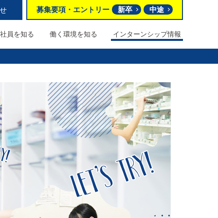
募集要項
・
エントリー
新卒
中途
せ
社員を知る
働く環境を
知る
インターンシップ情報