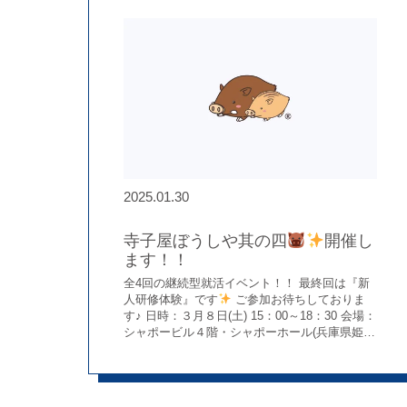
いくことを楽しみに思いました(´；ω；‘)
新入
社員の皆さん一人ひとりが自分の言葉で意気込
みとご挨拶をしてくれて、それぞれの個性や想
いが伝わってきて、とても心温まる時間になり
ました(*^-^*) レクレーション、食事会を終え、
午後は姫路城前での記念撮影を行いました
残念ながら桜はまだでしたが、美しいお城を背
景に、みんなで気持ちを新たに撮影しました
こうして、最後は姫路城前での記念撮影で入社
式は締めくくられました
新入社員の皆さん
の今後のご活躍を心より願っています
新
入社員の皆さん、改めて入社おめでとうござい
2025.01.30
ます！ これから一緒に、楽しくがんばっていき
ましょうね♪
寺子屋ぼうしや其の四
開催し
ます！！
全4回の継続型就活イベント！！ 最終回は『新
人研修体験』です
ご参加お待ちしておりま
す♪ 日時：３月８日(土) 15：00～18：30 会場：
シャポービル４階・シャポーホール(兵庫県姫路
市白銀町３８)