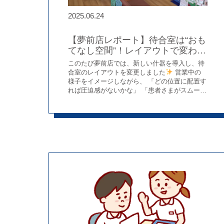
2025.06.24
【夢前店レポート】待合室は“おも
てなし空間”！レイアウトで変わる
心地よさ
このたび夢前店では、新しい什器を導入し、待
合室のレイアウトを変更しました
営業中の
様子をイメージしながら、 「どの位置に配置す
れば圧迫感がないかな」 「患者さまがスムーズ
に動けるかな」と、 什器の大きさや配置を何度
も検討。 特に意識したのは、【動線】と【導
線】です。 動線…人の移動経路（実際に人が歩
くルート） 導線…目的の場所や商品にスムーズ
に辿り着けるように導くルート 「この位置だと
座っている方の視界をふさがないかな」 「どこ
から見ても商品が自然に目に入るかな」 …そん
なふうに、患者さまの立場に立って考えながら
の配置作業は、 悩む時間も含めてとても楽し
く、有意義な時間になりました
什器の前
はゆったりスペースを確保し、他の方を気にせ
ず商品を見ていただけるように。 中心に配置し
た什器は、背中を格子網にして調剤室側からも
様子が見えるように工夫しました。 大きな什器