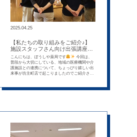
2025.04.25
【私たちの取り組みをご紹介♪】
施設スタッフさん向け出張講座に
行ってきました！
こんにちは、ぼうしや薬局です
今回は、
普段から大切にしている、地域の医療機関や介
護施設との連携について、ちょっぴり嬉しい出
来事が坊主町店で起こりましたのでご紹介させ
てください！ 【きっかけは「ありがとう」の言
葉 】 いつも往診や在宅訪問でお世話になって
いる介護施設のスタッフさんたちに、吸入器の
使い方をお伝えする機会があったんです。 「す
ごく分かりやすくて助かりました！」と言って
いただけたのが、本当に嬉しくて
そした
ら、なんと！後日「ぜひ他のことについても教
えてもらえませんか？」って、またまた嬉しい
お声がけをいただいたんです！ 【皆さんが知
りたいことって？ 】 せっかくなので、施設の
スタッフのみなさんに「どんなことが知りたい