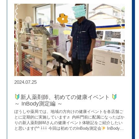
しくはインターンシップ情報トップのバナーをご覧ください
2024.07.25
新人薬剤師、初めての健康イベント
～ InBody測定編 ～
ぼうしや薬局では、地域の方向けの健康イベントを各店舗ご
とに定期的に実施しています♬ 内科門前に配属になったばか
りの新人薬剤師Mさんの健康イベント体験記をご紹介したい
と思います(^^ ⇩⇩⇩ 今回は初めてのInBody測定会
InBody測
定とは・・・？？ 体を構成する基本成分である体水分、タン