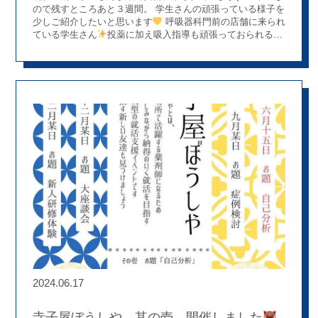
ので残すところあと３週間。 学生さんの頑張っている様子を
少しご紹介したいと思います
呼吸器科門前の店舗に来られ
ている学生さん
投薬に加え吸入指導も頑張っておられるご
様子です。 また二週間に一回、在宅訪問へ同行しバイタルチ
ェックも行っているそうです。 ↑ 訪問前には店舗スタッフ
の腕で血圧測定の練習をしっかりと
別の日には、薬局
の外へ出て薬物乱用防止活動にも参加されたようで！！ 色ん
な事を学ばれ、挑戦されていますね～
残りの実習も楽しみ
ながら、たくさん学んでくださると嬉しいです(^^♡
2024.06.17
寺子屋ぼうしや 其の壱、開催しました