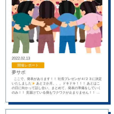
ﾒﾓ ～就活における企業研究を体験しよう！～ そしてメイン
イベント！ 3グループにわかれて各グループで4社を企業研究
し、それぞれのペルソナを考えます。 まだ就活は何もしてい
ない状況の学生も多く、悩みながらも頑張って取り組んでい
ました
～就活体験記～ 薬剤師3年目の上田君の実際の就活
体験記を話してもらいました！ 学生の前でお話するのが初
めてということで緊張していたようですが持ち前のコミュ力
でスムーズに役割を果たしていました！！ ～懇親会～ 懇親
会と称して内定者の学生さんの話を聞いてもらいました！ 事
前に内定者のみなさんに就活についてのアンケートを実施。
その回答を基に参加いただいた内定者の方にお話を聞きまし
た。 忙しい中アンケートにご協力いただきありがとうござい
ました♪ 最後は自由解散にして気が済むまで雑談してもらい
2022.02.13
ました＼(^o^)／ 案外ここが盛り上がって絶賛病院実習中の学
開催レポート
生からは「うちの病院こんな感じ」というように情報交換が
されていました。 また、地元での実習ということもあり、実
夢サポ
習の期が被っていない学生同士でも 「中学校が一緒でし
ここで、発表があります！！ 社長プレゼンが４/２３に決定
た！」 「塾が一緒でした！」 など懐かしい再会で盛り上が
いたしました
あと２か月、、、ドキドキ！！！ あとはこ
っていました ！！ これこれ～(´艸｀*) オンラインの座談会で
の日に向かって話し合い、まとめて、発表の準備をしていく
はこれがなかなかできなかったのでリアル開催のメリットを
のみ！！ 見届けている側もワクワクが止まりません！！ こ
感じました
もう一つの目的「実習生同士の交流」達成です
こからはみんなで力を合わせて乗り切りましょう！！！ ええ
次回は9月に自己分析のワークを含めた座談会を開催予定
いええいおー！！！ そして、２/１２(土)第４回夢サポ会議
です！ 実習生さん意外ももちろん参加可能ですので、是非興
でした！！ はじめに船井総研安室さんより薬局業界動向のお
味のある学生さんはご参加お待ちしています～！ 採用担
話でした。 令和４年は診療報酬改定もあり、これからの薬
当 I