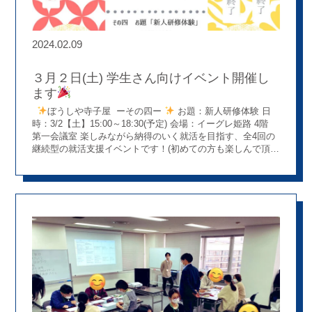
2024.02.09
３月２日(土) 学生さん向けイベント開催し
ます
ぼうしや寺子屋 ーその四ー
お題：新人研修体験 日
時：3/2【土】15:00～18:30(予定) 会場：イーグレ姫路 4階
第一会議室 楽しみながら納得のいく就活を目指す、全4回の
継続型の就活支援イベントです！(初めての方も楽しんで頂け
る内容をご用意しています♪) 薬剤師を目指す新しい仲間も見
つけましょう(^^♪ お申し込みはコチラから
⇩