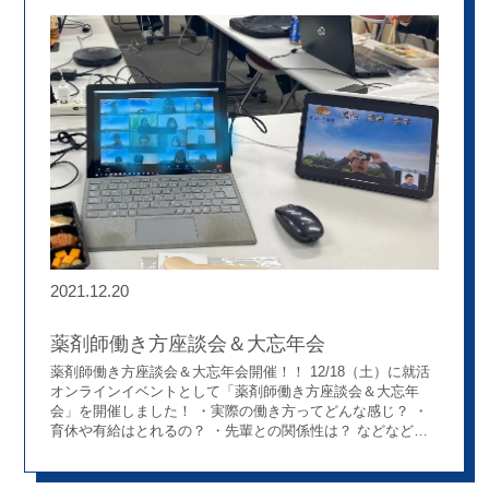
局・薬剤師がどう行動していけば貢献できるのか、 何ができ
るのか考えることが大切なり、少し難しい内容だったかもし
れませんが、 私は考えさせられた内容でした。 薬剤師が求
められることは、、、 ①予防 ②かかりつけ ③在宅医
療 全てにまんべなく貢献することは難しいと思うのですが、
自分ができることから、 まわりと力を合わせて、がんばって
いきましょう！！！ってことだと私は思いました。 そし
て、夢サポ会議では 予防で貢献できるのは、、、 健康な人
が健康なままにい続けるためには、自分たちに何ができるの
か？ ★話し合った内容 ・糖尿病の現状やデータはどういう
ものが必要なのか？ ・今回の企画をやることでの会社へのメ
リットとデメリット ・企画していく上でこれから必要なこと
・実際の内容 などなど (心に刺さった一言) 自分たちがや
りたいことも大事しないとダメですが、 実際参加してくれた
人のためになる企画なのか考えることも大事！！ →やりたい
2021.12.20
ことがたくさん出てくるので見失ってしまいがちですが、 参
加してくれた人がどうなってほしいのか？考えて企画を進め
ていこうと思います！ ここからも企画内容の最終決定や社
薬剤師働き方座談会＆大忘年会
長プレゼンの準備など大変ではありますが、 応援しながら、
薬剤師働き方座談会＆大忘年会開催！！ 12/18（土）に就活
見届けたいです！！！ 最後までお見逃しなく！！ 今回も記
オンラインイベントとして「薬剤師働き方座談会＆大忘年
事を読んでいただきありがとうございました。 たむ
会」を開催しました！ ・実際の働き方ってどんな感じ？ ・
育休や有給はとれるの？ ・先輩との関係性は？ などなど普
段はなかなか聴くことができない、実際に現場で働いている
薬剤師の声を生で聴ける座談会形式のオンラインイベントで