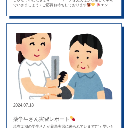
でいきましょう♪ ご応募お待ちしております
エント
リーはこちらから⇩
https://www.boushiya.co.jp/recruit/intern_entry/
2024.07.18
薬学生さん実習レポート
現在２期の学生さんが薬局実習に来られています(^^♪ 早いも