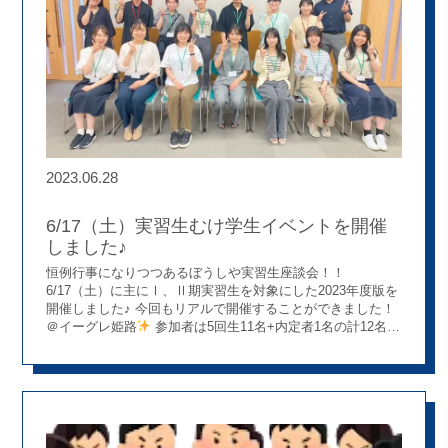
2023.06.28
6/17（土）実習生むけ学生イベントを開催
しました♪
恒例行事になりつつあるぼうしや実習生座談会！！
6/17（土）に主にⅠ、Ⅱ期実習生を対象にした2023年度版を
開催しました♪ 今回もリアルで開催することができました！
＠イーグレ姫路
参加者は5回生11名+内定者1名の計12名で
した。 今回のテーマは“就活導入編” ちょっと真面目に業界動
向の話を聞いたり、実際に就活を終えた先輩の話を聞く会に
なりました。 ～就活、業界動向について～ 高橋先生からあ
りがたいお話をいただきました。 採用チームのメンバーにと
っても興味深い話で聞き入ってしまいました。。。 学生のみ
なさんも各々メモをしたりして真剣に聞いていました φ(..)ﾒﾓ