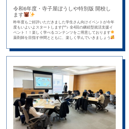
になることもあり勉強になった ・期待してた以上だった ・
自己のことを知れて違う大学の薬学生さんの仲間が出来、嬉
令和6年度・寺子屋ぼうしや特別版 開校し
しかったです ・ 自己分析することで、自分のことを客観的
ます
に見つめ直せて就活の参考になったので。何より、アットホ
昨年度もご好評いただきました学生さん向けイベントが今年
ームな雰囲気がすごく気持ちよかったです 以上より、学生
度もいよいよスタートします(^^♪ 全4回の継続型就活支援イ
さんにとってもスタッフにとっても有意義なイベントになっ
ベント！！楽しく学べるコンテンツをご用意しております
たのではないかと思います 次回は９月ごろの予定です！お楽
薬剤師を目指す仲間とともに、楽しく学んでいきましょう
しみに～
みなさまのご参加をお待ちしております
詳しくは、インタ
ーンシップ情報一覧の『寺子屋ぼうしや特別版その壱』のバ
ナーからご覧ください