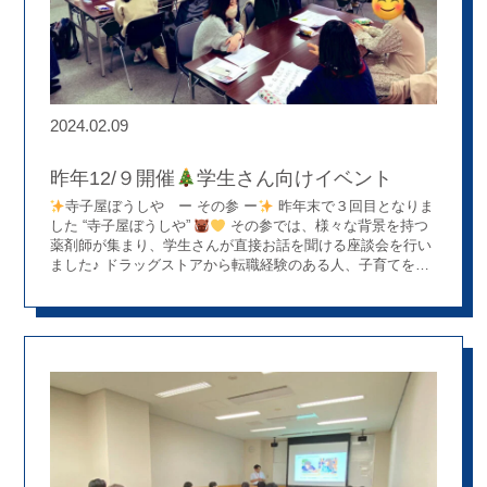
2024.02.09
昨年12/９開催
学生さん向けイベント
寺子屋ぼうしや ー その参 ー
昨年末で３回目となりま
した “寺子屋ぼうしや”
その参では、様々な背景を持つ
薬剤師が集まり、学生さんが直接お話を聞ける座談会を行い
ました♪ ドラッグストアから転職経験のある人、子育てをし
ながら店長をしている人、学会発表常連の人などなど・・・
バラエティ豊かな薬剤師に集まってもらい話を聞いていただ
きました★ 人生設計という難しいワークにも楽しく取り組ん
で頂きました