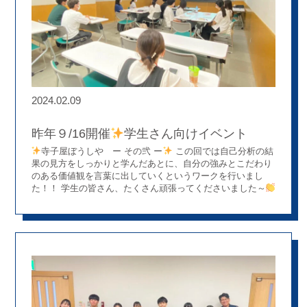
2024.02.09
昨年９/16開催
学生さん向けイベント
寺子屋ぼうしや ー その弐 ー
この回では自己分析の結
果の見方をしっかりと学んだあとに、自分の強みとこだわり
のある価値観を言葉に出していくというワークを行いまし
た！！ 学生の皆さん、たくさん頑張ってくださいました～
１２月開催の ー その参 ー へ続きます