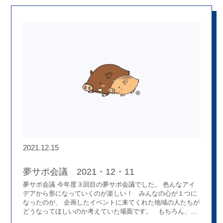
す。 ～オープニング＆アイスブレイク～ まずはアイスブレ
イクとしてチームに分かれて「好きなパンのランキング」を
予想するゲームをしました！ 候補のパンは ・カレーパン・
あんパン・食パン・メロンパン・クリームパン・アップルパ
イ・バターロール・クロワッサン・ハンバーガー・カツサン
ド・ホットドッグ・卵サンド・ハムサンド・野菜サンド で
す。皆さんはどれが一位だと思いますか？ あえて答えは公表
しません(^_^)b友達とワイワイ話し合ってみてください！！
～薬剤師働き方座談会～ ZOOMの各ルームにテーマに合った
薬剤師が待機しており、参加者は話を聴いてみたい薬剤師が
いるルームに参加します♪ 3ターン行ったのでいろんな薬剤師
の話を聴くことができます。 ・メンターメンティー ・同期
（3年目） ・師匠＆弟子 ・育休男子 ・地域活動 ・社長室 の
ルームをご用意しました(^o^) 社長室はもちろん社長ご本人が
待機
運営側としては社長室の空席は避けたいところ
し
かし、そんな心配はいらなかったようで社長室が空席になる
こともなく貴重な生の声を参加者の方のお届けできまし
2021.12.15
た！！ それぞれのルームを覗いてみると参加者の方からの質
問も活発にでており、現場の薬剤師のリアルをお話できてい
たと思います！！ 就活生の就職後のビジョンを描く手助けが
夢サポ会議 2021・12・11
少しでもできたなら良かったなと思います♪ ～大忘年会～
夢サポ会議 今年度３回目の夢サポ会議でした。 色んなアイ
さぁ！ここからは楽しく各自食事をとりながら大忘年会！！
デアから形になっていくのが楽しい！ みんなの心が１つに
一部ではここからが本番だという声も聞こえてくるように思
なったのが、 企画したイベントに来てくれた地域の人たちが
いますが…
今回は「nonpi foodbox」という参加者の各家
どうなってほしいのか考えていた場面です。 もちろん、自
に食事、飲み物が届く仕組みを使ってみんなでパソコンの前
分が楽しいと思えるのも大切ですが、 参加してくれた人が楽