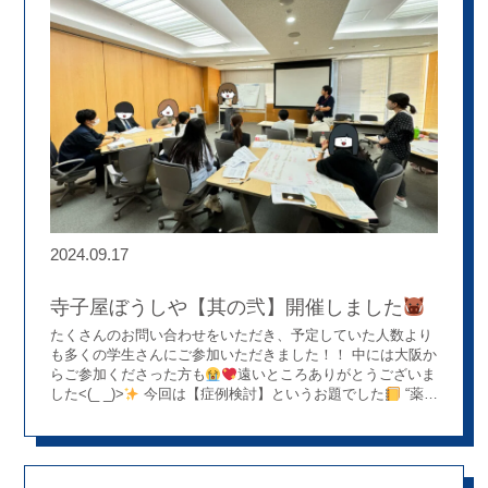
2024.09.17
寺子屋ぼうしや【其の弐】開催しました
たくさんのお問い合わせをいただき、予定していた人数より
も多くの学生さんにご参加いただきました！！ 中には大阪か
らご参加くださった方も
遠いところありがとうございま
した<(_ _)>
今回は【症例検討】というお題でした
“薬剤
師のやりがい・おもしろさ”を担当した薬剤師の経験をもとに
お伝えさせていただきました
学生さん、ぼうしや薬局のス
タッフ皆が聞き入ってしまうくらいとても勉強になる講義だ
ったと思います(^^
次回は12/14(土)の開催です！！ 詳