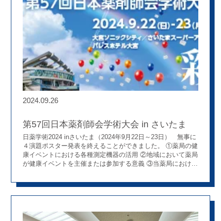
2024.09.26
第57回日本薬剤師会学術大会 in さいたま
日薬学術2024 inさいたま（2024年9月22日～23日） 無事に
４演題ポスター発表を終えることができました。 ①薬局の健
康イベントにおける各種測定機器の活用 ②地域において薬局
が健康イベントを主催または参加する意義 ③当薬局における
薬局事務に対する業務支援の取り組み ④外来眼科周術期患者
に対する腎機能に関連した手術前処方提案の有用性の検討 た
くさんの方が見に来てくださりスタッフ一同とても嬉しく思
っておりました。 有難いお言葉や、色んなご質問も！！ そ
して、、なんと日経DIの取材があったらしく、もしかしたら
記事になるかも…です(^^♪ またご報告いたしますね！！