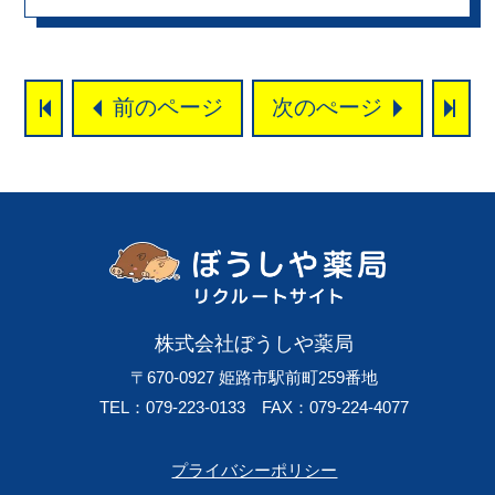
で食事をとりながら大忘年会をしました！！ こんな感じ↓で
しくて、来てよかったとお土産に 家族に話してくれるような
す
そして！！みなさん！！！ オンラインでビンゴ大会が
イベントを企画するのも大切だと私が学んだ回でした。 で
できるのを知っていますか？＼(◎o◎)／ オンラインでビン
も、これからが大変！ もう少し内容つめ、見せ方を考え、社
ゴ大会を開催して大盛り上がり
ちゃんと景品も用意しまし
長プレゼンのための準備なども… 学校の授業や試験があるな
た↓ 終始ぼうしや薬局の空気感が伝わるようなイベントに
か、忙しい時間のなか 参加学生さんには最後まで楽しい気持
なったと思います＼(^O^)／ 楽しみながら薬剤師のリアルに
前のページ
次のぺージ
ちを忘れず、 一緒に乗り切っていきたいと思います！ 皆さ
触れてもらって将来をイメージしてもらうイベントになって
まも最後まで見届けてください！よろしくお願いします！
いれば幸いです
これから寒い日が続きますが、 体調には気を付けて、あと残
りの２０２１年乗り切りましょう！！！ たむ
株式会社ぼうしや薬局
〒670-0927
姫路市駅前町259番地
TEL：079-223-0133
FAX：079-224-4077
プライバシーポリシー