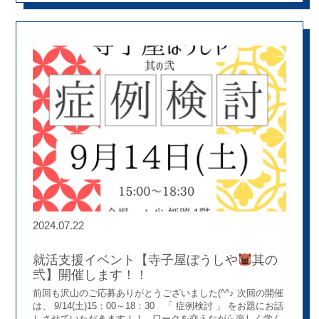
パク質、ミネラル、体脂肪を定量的に分析し、栄養状態に問
題がないか、体がむくんではいないか、 身体はバランスよく
発達しているかなど、人体成分の過不足を評価する検査で
す。(InBodyホームページより)
実際の測定の様子です。
今回初めて測定される方から、Inbody３回目のリピーターの
方まで様々な方に興味を持っていただきました
測定補助だ
けではなく、結果説明の方にもチャレンジすることに
集合
研修で学んだことを活かして、来局された方の健康について
お話させていただきました！！ 皆さん意識されて歩かれたり
運動している状況が見え、生活面での声かけも行うことが出
来ました
皆さんからのお声
「体重計に乗るだけじ
ゃわからない、自分の体のバランスが知れてよかった」 「こ
うしてみると思ってるよりも筋肉量足りないんやなぁ」 「前
回と比べて、変わらんかったけど継続するのが大事やもん
ね」 皆さんにご満足していただけたようでとても嬉しかった
です♡ これからも頑張っていきたいです、とお話ししてく
れたMさんでした
ご参加いただきましてありがとうござい
ましたm(__)m
2024.07.22
就活支援イベント【寺子屋ぼうしや
其の
弐】開催します！！
前回も沢山のご応募ありがとうございました(^^♪ 次回の開催
は、 9/14(土)15：00～18：30 「 症例検討 」 をお題にお話
しさせていただきます！！ ワークを交えながら楽しく学ん