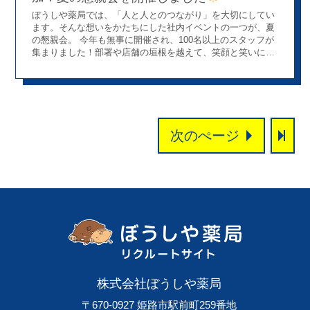
イムでは参加者の皆さまと直接お話しすることができ、脱水
ぼうしや薬局では、「人と人とのつながり」を大切にしてい
症や骨の健康について、少しでも関心を深めていただけたの
ます。そんな想いをかたちにした社内イベントの一つが、夏
ではないかと思います！ ご参加いただいた皆さま、講演をサ
の懇親会。 今年も無事に開催され、100名以上のスタッフが
ポートしてくれた他店スタッフ、そしてＪＡ兵庫西 船山支店
集まりました！部署や店舗の垣根を越えて、笑顔と笑いに包
の皆さま、本当にありがとうございましたm(__)m
今後
まれた2時間。その様子を少しだけご紹介します
はじめ
も、地域の皆さまの健康を支える活動を、薬局から発信して
て幹事を担当した採用・広報チーム 今回の幹事は、なんと採
まいります♪
用・広報チーム！準備から当日の進行まで、すべて初めての
挑戦でしたが、まわりの皆さんの温かいサポートのおかげ
で、無事にやりきることができました
名司会を務めたの
は、広報担当の若手社員ペア。打ち合わせは前日のたった1
次のぺージ
回…にもかかわらず、同期ならではの息ぴったりな進行で、
会場の雰囲気も一気に和やかに
新人さんによる「きゅ
ん♡」なパフォーマンス 恒例の新人さんによる出し物は、
FRUITS ZIPPERの「わたしの一番かわいいところ」
ペン
ライトを使った“推し活”演出や衣装チェンジなど、すべて自
分たちで企画したこだわり満載のステージは、会場をキュン
とさせる可愛さ＆一体感で大盛り上がり！ なんと、今年は先
輩社員もサプライズで参加
5年目の薬剤師が「イエロー担
当」として登場し、笑いと拍手をかっさらいました
ビ
ンゴ大会は、まさかの“デジタル化”！ お楽しみのビンゴ大会
では、景品がスクリーンに映し出されるデジタル演出を導
入！ 会場中が一緒に盛り上がれる工夫で、新人さんからベテ
株式会社ぼうしや薬局
ラン、そして実習中の学生さんまで、幅広いメンバーが楽し
める時間となりました
サプライズムービーで社長へ感
〒670-0927
姫路市駅前町259番地