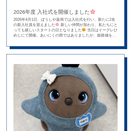
2026年度 入社式を開催しました
2026年4月1日、ぼうしや薬局では入社式を行い、新たに2名
の新入社員を迎えました
新しい仲間が加わり、私たちにと
っても嬉しいスタートの日となりました
当日はイーグレひ
めじにて開催。あいにくの雨ではありましたが、姫路城を望
む会場で、落ち着いた雰囲気の中スタートしました。 社長
からのメッセージ
社長からは、社会人としての心構えや、
ぼうしや薬局が大切にしている考え方についてお話がありま
した。 また、日々の仕事への向き合い方に加えて、一人ひと
りが無理なく長く働ける環境の大切さについても触れ、これ
から働くうえで大切にしたい考え方を知る時間となりました
先輩社員からのメッセージ
先輩社員からは、新入社
員へ向けてそれぞれの経験をもとにメッセージが送られまし
た。 「働く中で目標は見つかっていくこと」 「立場が変わ
ると見える景色も変わること」 「薬剤師を目指したきっかけ
を大切にすること」 これからの一歩を後押ししてくれる、あ
たたかい言葉が印象的でした
新入社員の声
新入社員
からは、 「地域に根ざした身近な存在であるぼうしや薬局で
働けることが嬉しい」 「実習で感じたあたたかい雰囲気に惹
かれて入社を決めました」 といった声があり、これからのス
タートへの前向きな気持ちが伝わってきました
姫路で
働くということ
ぼうしや薬局は、兵庫県姫路市を中心に地
域に根ざした薬局として展開しています
世界遺産であ