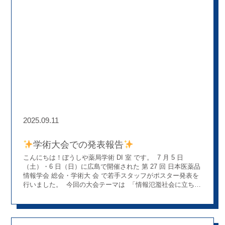
予防活動としての意義～ P-169：保険薬局における服薬情報
提供書の実態調査及び有用性の検証 P-172：電話やICTを活
用した皮膚科領域の薬剤使用後フォローアップの実態調査 P-
179：抗悪性腫瘍薬服薬フォローアップの課題抽出と対応策
に向けた予備的検討 P-215：製剤学的プレアボイドの分析と
実践報告 ～患者を守る“気付き”のチカラ～ P-229：研修プラ
ットフォーム「Manavo」の構築と運用による教育効果への
期待
学会で得た学びと刺激 他の薬局や企業の発表も拝見
し、薬や処方だけでなく、OTC販売や地域活動など、薬剤師
としてできることの広がりを感じました。 また、今回の学会
は薬剤師だけでなく、調剤事務スタッフにとっても大きな学
びの場でした。学会で紹介された取り組みの多くは、日々の
事務業務や患者対応にも関係しており、「どうすればチーム
2025.09.11
全体でより良い医療を提供できるか」を考えるきっかけにな
りました。 企業ブースではメーカーさんから直接お話を聞く
ことができ、薬の知識や製品背景を理解することで、調剤事
学術⼤会での発表報告
務としての説明やサポートの幅も広がりました。 発表の準備
こんにちは！ぼうしや薬局学術 DI 室 です。 7 ⽉ 5 ⽇
から当日まで、先輩や同僚の支えがあったからこそ安心して
（⼟）・6 ⽇（⽇）に広島で開催された 第 27 回 ⽇本医薬品
臨むことができ、改めてぼうしや薬局のあたたかさとチーム
情報学会 総会・学術⼤ 会 で若⼿スタッフがポスター発表を
ワークの強さを実感しました。
成長とこれから 学会は
⾏いました。 今回の⼤会テーマは 「情報氾濫社会に⽴ち向
「勉強になる場」でありながら、「励ましをもらえる場」
かう医薬品情報リテラシー 〜 正しい情報、求められる情報
「楽しめる場」、そして何より「仲間への感謝を再確認でき
〜」 薬剤師にとって、⽇々の業務で医薬品情報をどのように
る場」でもあります。 今回の経験を通じて、自分の成長を感
集め、評価し、活⽤するかはとて も重要なテーマです。 (画
じると同時に、次の発表ではもっと良い発表ができるよう頑
像参考：第27回日本医薬品情報学会より)
発表内容 ぼうし
張りたいという気持ちが強まりました
最後に
ぼう