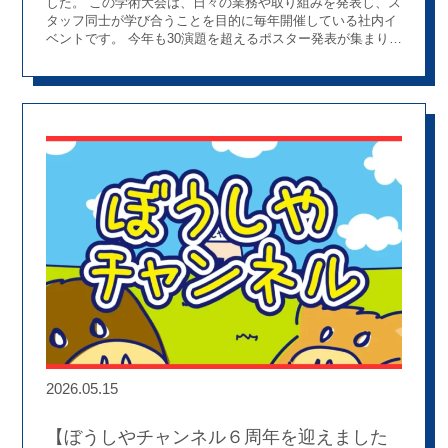
した。 この学術大会は、日々の業務や取り組みを発表し、ス
タッフ同士が学び合うことを目的に毎年開催している社内イ
ベントです。 今年も30演題を超えるポスター発表が集まり、
ベテランスタッフから新人スタッフまで、また薬剤師だけで
なくアシスタントも参加し、それぞれの取り組みを発表しま
した。 会場では発表を見ながら活発な意見交換が行われ、店
舗や職種を越えて学び合う貴重な機会となりました。 学びを
深める特別講演 今年のシンポジウムでは、薬剤師・薬学修士
として活躍されるほか、講演や執筆、メディア出演など幅広
く活動されている児島悠史先生にご登壇いただきました
実
は児島先生は、かつてぼうしや薬局で勤務されていたことも
あり、とてもご縁のある先生です
講演中は熱心にメモ
を取るスタッフの姿が多く見られ、講演後の質疑応答でも多
くの質問が寄せられるなど、学びへの意欲あふれる時間とな
りました。 ぼうしや薬局らしさを感じた一日 そして今回の
学術大会では、発表だけでなくスタッフ一人ひとりの学ぶ姿
勢もとても印象的でした。 勤務後に会場へ駆けつけるスタッ
フ、遠方から参加するスタッフ、終了間際までポスター発表
に見入るスタッフ。 発表する側も、聞く側も、それぞれが真
剣に学びを深めていました。 また、終了後には自然と多くの
スタッフが後片付けに参加するなど、互いに支え合う姿も見
られました。 こうした姿は、ぼうしや薬局が大切にしている
2026.05.15
「ともに学び、ともに成長する文化」を象徴しているように
感じます
学び続けられる環境を目指して ぼうしや薬局で
は、新人からベテランまで、職種や経験年数に関わらず学び
【ぼうしやチャンネル６周年を迎えました