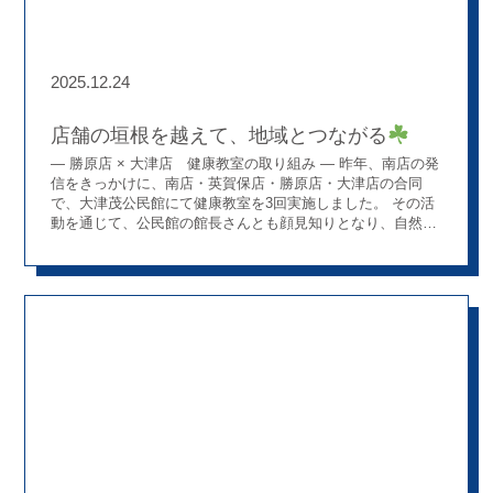
いね
きっと、薬局の雰囲気も感じていただけると思い
ます
2025.12.24
店舗の垣根を越えて、地域とつながる
― 勝原店 × 大津店 健康教室の取り組み ― 昨年、南店の発
信をきっかけに、南店・英賀保店・勝原店・大津店の合同
で、大津茂公民館にて健康教室を3回実施しました。 その活
動を通じて、公民館の館長さんとも顔見知りとなり、自然と
連携が取れる関係が築かれていきました
勝原店と大津店は
エリア的にも近く、日頃から相談や協力がしやすい距離感に
あります。 「今年もぜひ大津茂公民館で健康教室ができた
ら」 そんな想いから、今年は勝原店と大津店がタッグを組
み、10月3日に再び健康教室を開催しました！ ご高齢の方に
好評のテーマ「骨粗しょう症
」 今回のテーマは、昨年も好
評だった「骨粗しょう症」。 骨密度測定を中心に、骨の健康
についてお話しました。 当日はあいにくのお天気で、自転車
や徒歩で来られる方が多いと伺っていたため、参加者数を心
配していましたが、10名の方にご参加いただくことができま
した。 会の開始前には、参加者の方から 「大津店の子や
ね」「勝原店の子やね」 と声をかけていただく場面もあり、
地域の中で店舗が身近な存在になれていると感じる、とても