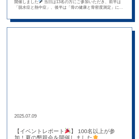
開催しました
当日は13名の方にご参加いただき、前半は
「脱水症と熱中症」、後半は「骨の健康と骨密度測定」に分
けてお話させていただきました。 前半：脱水症と熱中症につ
いて
これからの暑い季節に備えて、脱水症と熱中症の基礎
知識やその関係性について解説
また、ご自身でできる脱水
症のチェック方法や、経口補水液の正しい使い方についても
ご紹介し、実際に試飲も行いました。〇×クイズも交えなが
ら、参加者の皆さまと一緒に楽しく学ぶことができました
後半：骨の健康と骨密度測定
講演の冒頭で骨密度測定を実
施し、その後、骨や骨粗しょう症の基礎知識、食事・運動と
の関係について説明
測定結果の解説に加え、骨を強く
するための体操も行いました。中でも「1分間片足立ち」は
意外と難しかったようで、皆さん一生懸命チャレンジしてく
ださいました
参加者の声
「こんなことも薬局でして
もらえるなんて驚きました」 「アキレス（かかとの骨）を測
ったのは初めてです」 「とても勉強になりました！」 とい
った嬉しいお声をたくさんいただきました！！ また、会場で
あるＪＡ兵庫西 船山支店の職員の方からも、 「今回のよう
な講演会は初めてでしたが、薬局の活動内容を知る良い機会
となりました」 とのコメントをいただき、私たちにとっても
大変励みになりました
イベントを通して「薬局が地域
2025.07.09
でこうした取り組みを行っていることを知っていただける機
会は、まだまだたくさんある！」と、今後の可能性も感じま
した
最後に 今回、はじめて講演を担当し、緊張もありま
【イベントレポート
】 100名以上が参
したが、無事に終えることができホッとしています
質問タ
加！夏の懇親会を開催しました