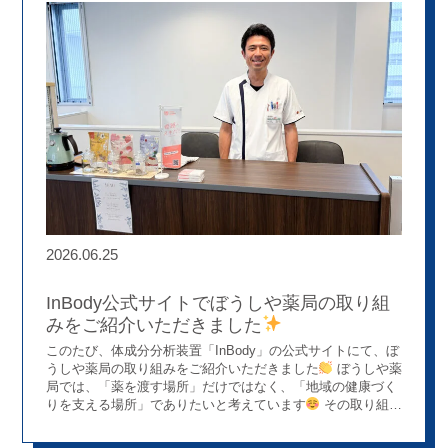
多くの方に楽しみながら使っていただきたい。」 そんなスタ
ッフのアイデアから生まれたのが、握力測定コーナーです。
結果に応じてシールを貼るだけのシンプルな仕組みにし、あ
えて「フレイル」や「サルコペニア」といった専門用語は前
面に出さず、ゲーム感覚で参加できるよう工夫しました♪ す
ると、「ちょっと測ってみようかな」と気軽にチャレンジさ
れる方が増え、楽しみながら健康に関心を持っていただける
コーナーになっています
健康相談につながるきっかけ 握
力を測ることで、 「昔はもっと力があったんやけどね。」
「意外と握力あるな！」 そんな会話が自然と生まれます
そこから、 握力と筋力・運動習慣のお話 毎日の生活に取り
入れやすい運動のご提案 たんぱく質など食事に関するアドバ
イス など、一人ひとりに合わせた健康相談へと発展していま
す。 機器を設置することが目的ではなく、「測ること」をき
2026.06.25
っかけに健康について考え、生活習慣の改善につなげていた
だくことが、この取り組みの大きな目的です！！ 店舗のアイ
デアが地域の健康につながる 勝原店の取り組みは、「どうす
InBody公式サイトでぼうしや薬局の取り組
ればもっと気軽に利用していただけるだろう？」というスタ
みをご紹介いただきました
ッフの発想から始まりました
ぼうしや薬局では、制度で求
このたび、体成分分析装置「InBody」の公式サイトにて、ぼ
められる役割を果たすだけではなく、それぞれの店舗が地域
うしや薬局の取り組みをご紹介いただきました
ぼうしや薬
の特性や患者さまに合わせて工夫しながら取り組みを進めて
局では、「薬を渡す場所」だけではなく、「地域の健康づく
います
薬をお渡しするだけではない。 健康づくりのき
りを支える場所」でありたいと考えています
その取り組み
っかけをつくり、地域の皆さまに寄り添う。 そんな薬剤師の
の一つとして、InBodyを活用した健康チェックや健康相談を
新しい役割を、日々実践しています
実施しています。筋肉量や体水分量などを測定し、その結果