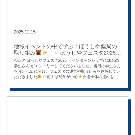
嬉しい瞬間でした。 店舗を越えた連携と、あたたかな雰囲
気
前半は勝原店スタッフより、骨粗しょう症についてのお
話を行いました。 質問に手を挙げてくださったり、うなずい
てくださったりと、参加者の皆さんと会話をしながら進め
る、和やかな雰囲気の時間となりました。 骨密度測定では、
結果を見ながら参加者同士で話が弾む場面も。 さらに、業務
2025.12.15
後に南店のスタッフが駆けつけてくれるというサプライズも
あり、店舗同士のつながりの強さを改めて感じました。 後半
は大津店スタッフから、測定結果の説明や、食事・運動につ
地域イベントの中で学ぶ！ぼうしや薬局の
いてのフォローを実施。 〇
クイズも取り入れ、会場全体が
取り組み
～ ぼうしやフェスタ2025
一体となる楽しい時間となりました。 「一緒に考える」「一
インターンシップの一日 ～
今回の ぼうしやフェスタ2025 ・インターンシップに18名の
緒につくる」職場環境
館長さんや参加者の皆さんのおかげ
学生さん がエントリーしてくださいました。当日は学生さん
で、私たち自身も楽しみながら、 骨折予防のためにできるこ
を 4チーム に分け、フェスタの運営や取り組みを体感してい
と、生活習慣を見直す大切さをお伝えすることができまし
ただきました
午前中は見学が中心
会場全体の流れを知
た。 この取り組みは、現場スタッフの想いだけでなく、 企
っていただきながら、各ブースの様子や講演会にも参加。一
画段階で助言やサポートをしてくれた先輩、 そして店舗同士
般来場者の方々でにぎわう会場の雰囲気を肌で感じていただ
が気軽に相談・協力できる環境があってこそ実現できたもの
き、「地域の中で薬局がどのような役割を担っているのか」
だと思っています。 地域と、仲間と、これからも
今後も
を、実際の現場から学んでいただきました
午後からは体験
地域施設とのつながりを大切にしながら、 イベントを通じて
の時間
骨密度測定、体組成測定、心電計、血管年齢測定な
店舗を知っていただき、 「何かあったら相談してみよう」と
どを、学生さん一人ひとりが複数回体験。測定を受ける側・
思ってもらえるきっかけづくりを続けていきたいと考えてい
説明を聞く側の両方を体感することで、来場者目線での気づ
ます。 店舗の垣根を越えて協力し合い、 地域に寄り添う活
きも多くあったようです
このインターンシップの目的は、
動ができる―― それが、私たちの職場環境の魅力のひとつで
「測定を体験すること」そのものではなく、ぼうしや薬局が
す
行っている活動の“意義”を知っていただくこと
なぜこのブ