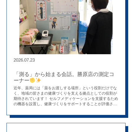
2026.07.23
「測る」から始まる会話。勝原店の測定コ
ーナー
近年、薬局には「薬をお渡しする場所」という役割だけでな
く、地域の皆さまの健康づくりを支える拠点としての役割が
期待されています！ セルフメディケーションを支援するため
の機器を設置し、健康づくりをサポートすることが評価され
るなど、薬局には「病気を予防する」ための取り組みがます
ます求められるようになりました。 そんな中、勝原店では血
圧計・体重計・握力計を設置し、地域の皆さまが気軽に健康
状態を確認できる環境づくりに取り組んでいます
「測
ってみよう！」と思える工夫 「せっかく握力計を置くなら、