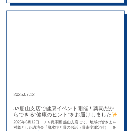
う、充実した一日となりました。
学術大会の見どころ ・
でも興味を持っていただけたら、ぜひ私たちの取り組みを覗
全34演題のポスター発表 若手薬剤師による取り組みや、各部
いてみてくださいね
門の実践例が並び、薬局現場の工夫や視点を共有できる場
に。 ・シンポジウムでは活発な意見交換。さまざまな立場か
らの質問が飛び交い、立場を越えて考えを深め合う機会とな
りました。 ・今年はさらに進化！ 社内限定で閲覧できる学
術大会専用サイトを今年も開設。 さらに今年は抄録集に事前
コメント・質問機能を追加し、当日だけでなく準備段階から
学びの交流が生まれました。 ・ポスター会場の熱量も印象的
互いの発表にじっくり耳を傾け、丁寧に質問し合う姿から
は、日頃の取り組みへの真剣さが感じられました。
最後に
は癒しのサプライズも… 大会の終盤には、LOVOTの「つむ
ぐ」が登場！ 会場には笑顔が広がり、あたたかな雰囲気で1
日を締めくくることができました。
学び続ける姿勢を大切
にしています ぼうしや薬局では、部署や年次を越えて、お互
いの取り組みから学び合う文化を大切にしています。 今回の
学術大会も、その一端を垣間見ることができる時間となりま
した
2025.07.12
JA船山支店で健康イベント開催！薬局だか
らできる“健康のヒント”をお届けしました
2025年6月12日、ＪＡ兵庫西 船山支店にて、地域の皆さまを
対象とした講演会「脱水症と骨のお話（骨密度測定付）」を