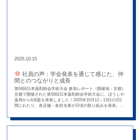
使し、患者さんの生活や背景までしっかり考えて、トータル
で病気の治療や健康をサポートする力が求められます。総合
診療や多職種連携を推進する薬剤師として、プライマリ・ケ
ア認定薬剤師は今の時代に求められる専門性です。
全国
でもめずらしい資格！ プライマリ・ケア学会の会員数は、
医師、薬剤師、看護師、その他コメディカルを含め、なんと
総勢1万2271人となっています（2025年9月時点）。その中
で、薬剤師は全体の約7％（約860人）です。 その中でプラ
イマリ・ケア認定薬剤師の認定を受けているのは、244人！
そして、認定を受けるためには、広い分野で様々な研修
2025.10.15
を受け、プライマリ・ケア認定指導医の傍で総合診療の臨床
現場を経験し、認定試験に合格することが必要です。 「地域
で活躍する薬剤師」を目指す上で、とっても価値のある資格
社員の声：学会発表を通じて感じた、仲
なんです
ぼうしや薬局でもチャレンジする仲間が！
間とのつながりと成長
ぼうしや薬局では、この資格に挑戦して見事合格した薬剤師
第58回日本薬剤師会学術大会 参加レポート（開催地：京都）
がいます。 日々の業務の中で、医師や看護師など多職種と協
京都で開催された第58回日本薬剤師会学術大会に、ぼうしや
力しながら、 患者さんの「病気や健康」をまるごとサポー
薬局から6演題を発表しました！2025年10月12～13日の2日
トする取り組みを続けています。 新しいことに挑戦する姿勢
間にわたり、各店舗・各担当者が日頃の取り組みを発表。そ
は、薬局全体にも良い刺激を与えてくれます
さいごに
れぞれテーマは違っても、共通していたのは「地域の健康に
これからの薬剤師には、薬の知識だけでなく、病態や治療方
どう貢献できるか」という想いでした。 発表を通して、同じ
法に関する広範な知識を有し、多職種で連携して地域住民の
会社の仲間がそれぞれの現場で努力している姿を改めて知る
病気や健康をサポートする力が求められると思います
あ
ことができ、とても誇らしい気持ちになりました。
発表
なたも、ぼうしや薬局で新しいチャレンジを始めてみません
演題一覧 P-072：楽しみながら運動習慣のきっかけを創出す
か？
る「散歩フォトコレクション」の実践報告 ～薬局における