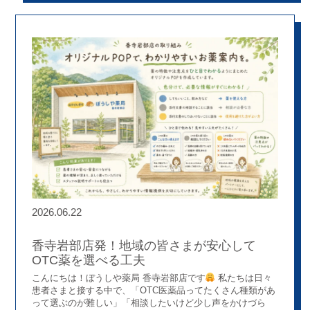
をもとに薬剤師が生活習慣や健康づくりについてアドバイス
を行うことで、地域住民の皆さまの行動変容につながるサポ
ートを目指しています。 記事では、InBody導入の背景や活
用方法だけでなく、「予防・外来・在宅」を柱とした地域密
着型の薬局づくりや、健康イベント・健康ステーションなど
の取り組みについても紹介いただいています
ぼうしや薬局
では、薬剤師が調剤業務だけでなく、健康相談や地域活動に
も積極的に関わることができます
地域住民の方々と直接関
わりながら健康づくりを支援したい方、薬局薬剤師として新
たな価値を創造したい方にとって、ぼうしや薬局には多くの
チャレンジの機会があります
ぜひ記事をご覧いただ
き、私たちの取り組みや想いを知っていただければ幸いです
▼掲載記事はこちら https://www.inbody.co.jp/boushiya/
2026.06.22
香寺岩部店発！地域の皆さまが安心して
OTC薬を選べる工夫
こんにちは！ぼうしや薬局 香寺岩部店です
私たちは日々
患者さまと接する中で、「OTC医薬品ってたくさん種類があ
って選ぶのが難しい」「相談したいけど少し声をかけづら