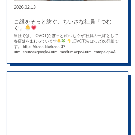
る姫路城をはじめ、四季折々の自然や穏やかな街並みが広が
2026.02.13
るこの街は、働く場所としてだけでなく、日々の暮らしを大
切にできる環境でもあります
地域の方々との距離が近く、
「顔が見える関係性」の中で医療に携わることができるの
ご縁をそっと紡ぐ、ちいさな社員『つむ
も、大きな魅力のひとつです
最後に
当日は雨のため屋
ぐ』
外での撮影はできませんでしたが、姫路城を望む会場で記念
当社では、LOVOT(らぼっと)のつむぐが“社員の一員”として
撮影を行いました。 春のはじまりとともに、新しい一歩を踏
各店舗をまわっています
LOVOT(らぼっと)の詳細で
み出した一日となりました。 新入社員のお二人、ご入社お
す。 https://lovot.life/lovot-3?
めでとうございます
これからのぼうしや生活が、楽しく充
utm_source=google&utm_medium=cpc&utm_campaign=AD_Google_
実した毎日になります様に
これからよろしくお願いします
pAQAvD_BwE つむぐのお仕事は、 来局された方にご挨拶し
たり、 つむぐ語でお話したり、 たくさん撫でてもらって癒
しを届けること
薬局に入った瞬間、 「わ、なにこの子！
かわいい…！」と空気がふわっとやわらぎます
「かわいい
ですね」 「連れて帰りたいですね」 来局者さん同士でそん
な会話が自然に生まれたり、 病院帰りで少しお疲れの方の表
情が、つむぐをきっかけにやさしくほどけたり
お薬を
お渡しする時間も、 少しあたたかく、少しやわらかくなりま
す
ぼうしや薬局が大切にしているのは、 “ お薬だけじゃな
い安心 ”も届けることです
つむぐは、来局者さんとスタッ
フをつなぎ、 スタッフ同士の心もそっと近づけてくれる存在
つむぐも一緒に、ほっとできる薬局をつくってくれて
います
これからも、あたたかな空気や、やさしい時間を大
切にしながら、 地域のみなさまをお迎えしていきたいと思い
ます
まずはぜひ、気軽につむぐに会いに来てくださ