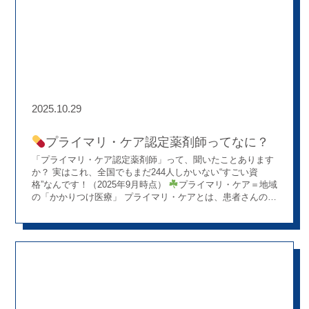
ースがあるのか、なぜ地域の方に声をかけるのか、その背景
や想いを伝えることを大切にしました(^^♪ そのため、当日は
引率・担当スタッフからの説明がとても重要になってきます
事前にしっかりと打ち合わせを行い、学生さんが「楽し
く・分かりやすく」学べるよう準備を重ねて当日を迎えまし
た
会場は一般のお客さまも多く、笑顔や会話があふれるフ
ェスタならではの明るい雰囲気
学生さんたちも自然と会話
に加わり、現場ならではの空気感を感じ取ってくださったよ
うに思います
インターンシップ後には、学生さんから
2025.10.29
こんな感想もいただきました
「たくさんお話ししてくださ
る薬剤師の人が多く、どの方も熱意をもってお話ししてくだ
さったので、よく分かったし、想いも伝わってきました。と
プライマリ・ケア認定薬剤師ってなに？
ても充実した1日になりました。」 この言葉は、スタッフ一
「プライマリ・ケア認定薬剤師」って、聞いたことあります
同にとっても大きな励みとなりました
ぼうしや薬局で
か？ 実はこれ、全国でもまだ244人しかいない“すごい資
は、“薬を渡す”だけでなく、“人と向き合い、地域と関わる”こ
格”なんです！（2025年9月時点）
プライマリ・ケア＝地域
と を大切にしています
今回のインターンシップが、薬剤師
の「かかりつけ医療」 プライマリ・ケアとは、患者さんの身
という仕事の幅広さややりがいを知るきっかけになっていれ
近なところで健康を支える「総合的な医療」のこと。 風邪等
ばとても嬉しいです
ご参加いただいた学生の皆さん、本当
の体のちょっとした不調や、生活習慣病から精神疾患、抗が
にありがとうございました！！そして、これからも地域と人
ん剤治療や緩和ケアまで、さらには赤ちゃんからお年寄りま
をつなぐ薬局であり続けられるよう、一つひとつの活動を大
で、どんな相談にも真摯に向き合う―― そんな“地域のかか
切に取り組んでいきます
りつけ役”がプライマリ・ケアです。 その薬剤師版が「プラ
イマリ・ケア認定薬剤師」！ 分かりやすくいうと、今流行り
の「総合診療医」の「薬剤師版」っていう感じです！ 薬のこ
とはもちろん、幅広い病態知識を備えつつ、
EBM（Evidence-Based Medicine：根拠に基づく医療）を駆