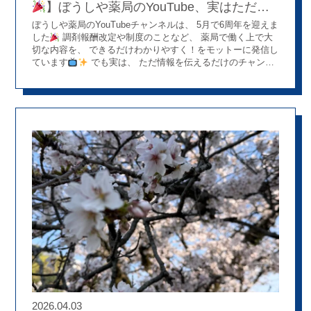
続けられる環境づくりに取り組んでいます。 学術大会もその
】ぼうしや薬局のYouTube、実はただの
取り組みのひとつです。 知識や経験を共有し合いながら成長
動画ではありません
ぼうしや薬局のYouTubeチャンネルは、 5月で6周年を迎えま
し、その学びを患者さまや地域の皆さまへ還元していく。 こ
した
調剤報酬改定や制度のことなど、 薬局で働く上で大
れからも、スタッフ一人ひとりが成長を実感できる職場づく
切な内容を、 できるだけわかりやすく！をモットーに発信し
りを目指してまいります。 ご講演いただいた児島先生、ご参
ています
でも実は、 ただ情報を伝えるだけのチャンネ
加いただいた皆さま、そして開催に携わってくださったすべ
ルではありません！！！ 動画を通して、 「ぼうしや薬局っ
ての皆さまに心より感謝申し上げます。
てどんな雰囲気なんだろう？」 「どんな人たちが働いている
んだろう？」 というリアルな空気感も、 感じてもらえたら
と思っています
薬局って、少しかたそうなイメージを
持たれることもありますが、 実際には、スタッフ同士で相談
したり、 笑ったり、協力しながら毎日働いています
ス
ピンオフ企画では、スタッフの日常の様子が見られる動画も
ちらり
♪ 「こんな雰囲気の職場なら楽しそう！」 「こんな
先輩と働いてみたい！」 そんなふうに、未来の自分を少し想
像できるようなチャンネルになればうれしいです
これから
も、「役に立つ」と「ぼうしやらしさ」の両方を大切にしな
がら、コツコツ発信を続けていきます
就職活動中の方
はもちろん、 「薬局って実際どんな感じなんだろう？」 と
思っている学生さんにも、ぜひ気軽に見ていただけたらうれ
しいです
⇩こちらの
からどうぞ
ぼうしやチャンネル
2026.04.03