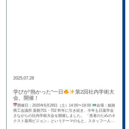
や薬局では、全店舗で⽉ 1 回「プレアボイド（薬剤師が疑義
しや薬局では、地域医療に貢献しながら自らも成長できる環
照会等を⾏うことで患 者さんの不利益（副作⽤、相互作⽤、
境があります。私たちと一緒に新しい挑戦をしてみませんか
治療効果不⼗分など）を回避あるいは軽減した事 例」を収集
(^^♪
しています。 今回の発表では、2023 年度に集まったプレア
ボイドをまとめて解析し、「薬局薬剤師がど のようにプレア
ボイドを実施しているか？」を紹介しました。 考察から⾒
えてきたのは、 処⽅内容だけでなく、「薬歴やお薬⼿帳の確
認」、「患者さんとの会話」がプレアボイドにつ ながってい
るということ。 併⽤薬や基礎疾患、副作⽤歴、基礎疾患、
⽣活背景等を丁寧に確認することで理解を深め る。そこで得
られた気づきが患者さんを守ることにつながっているので
す。
学会に参加して感じたこと 学会では、「薬剤師の
根幹は DI 活⽤（医薬品情報の活⽤）」というメッセージが
繰り返し 語られていました。 私たちも改めて、 「⽇々の⼩
さな積み重ねが患者さんを守る⼒になる」 と実感し、さらに
2025.07.28
学び続けたいという気持ちが強まりました。 他社の薬剤師
の⽅から「プレアボイドの発表を聞いて⼤切さに気づいた」
という声もいた だき、情報発信の価値を感じられる場となり
学びが“熱かった”一日
第2回社内学術大
ました。
学⽣のみなさんへ ぼうしや薬局では、スタッ
会、開催！
フの「学会参加」や「学会発表」、「領域毎の認定薬剤師取
開催日：2025年6月28日（土）14:00〜19:00
会場：姫路
得」 をサポートする体制・環境があります。 学会参加や学
商工会議所 新館701・702 昨年に引き続き、今年も日薬学会
会発表、事例解析等を通じて、視野を広げたり知識を⾼める
さながらの社内学術大会を開催しました。 「患者のためのネ
ことが「薬剤師 として成⻑していくことに繋がる」と考えて
クスト薬局ビジョン」というテーマのもと、スタッフ一人ひ
いるからです。 「患者さんを守る」、「正しい情報を届け
とりが日々の実践を見つめ直し、仲間の取り組みに学び合
る」という薬剤師の使命に、チームで挑戦してい ます。少し