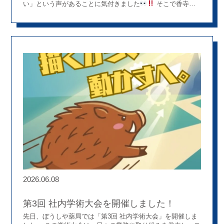
い」という声があることに気付きました
そこで香寺岩
部店では、地域の皆さまが安心してセルフメディケーション
に取り組めるよう、OTC医薬品の売場づくりを見直しました
スタッフみんなで書籍や研修などを通じて学びながら、
「どんな情報があれば分かりやすいだろう？」「どうすれば
手に取りやすくなるだろう？」と試行錯誤。。。 その結果、
薬の特徴や注意点を分かりやすくまとめたオリジナルPOPを
作成しました！ 薬を使える方、相談が必要な方、使用を避け
た方がよい方などがひと目で分かるよう工夫し、地域の皆さ
まが安心して商品を選べる環境づくりを進めています
ま
た、薬剤師だけでなくアシスタントも登録販売者の資格取得
に挑戦するなど、店舗全体で知識を深めながら取り組んでい
ます
私たちが目指しているのは、ただ薬を販売するこ
とではありません
必要な方には受診をおすすめし、普段か
ら健康づくりに取り組みたい方にはセルフメディケーション
をサポートすること。 地域の皆さまの健康を支えるために、
「もっと分かりやすく」「もっと相談しやすく」を合言葉
に、スタッフみんなで工夫を重ねています
ぼうしや薬局に
は、そんな現場発信のアイデアを形にできる環境があります
♪ 皆さんも一緒に、地域の健康を支える新しい取り組みにチ
2026.06.08
ャレンジしてみませんか？
第3回 社内学術大会を開催しました！
先日、ぼうしや薬局では「第3回 社内学術大会」を開催しま