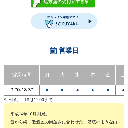
営業日
営業時間
月
火
水
木
金
土
9:00-18:30
●
●
●
▲
●
▲
※木曜、土曜は17:00まで
平成14年10月開局。
昔から続く造酒屋の街並みに合わせた、酒蔵のような白