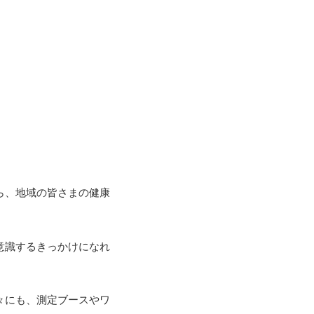
ら、
地域の皆さまの健康
意識するきっかけになれ
々にも
、測定ブースやワ