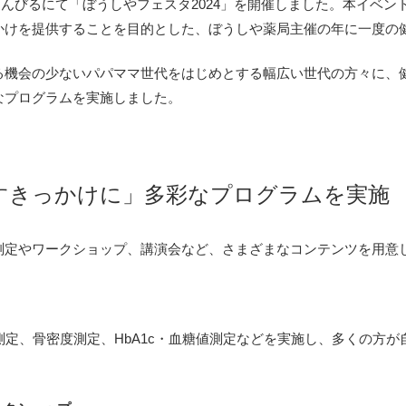
ばさんびるにて「
ぼうしやフェスタ2024」を開催しました。本イベン
かけを提供することを目的
とした、ぼうしや薬局主催の年に一度の
る機会の少ないパパママ世代をはじめとする幅広い
世代の方々に、
なプログラムを実施しました。
すきっかけに」多彩なプログラムを実施
測定やワークショップ、講演会など、
さまざまなコンテンツを用意
齢測定、骨密度測定、HbA1c・
血糖値測定などを実施し、
多くの方が