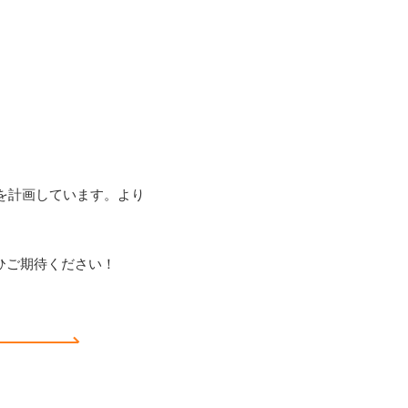
！
を計画しています。
より
ひご期待ください！