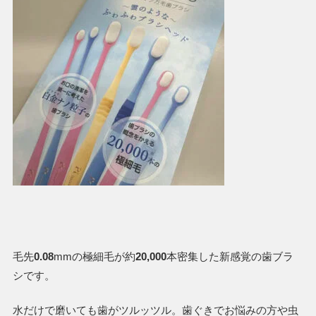
毛先
0.08
mmの極細毛が約
20,000
本密集した新感覚の歯ブラ
シです。
水だけで磨いても歯がツルッツル。歯ぐきでお悩みの方や虫