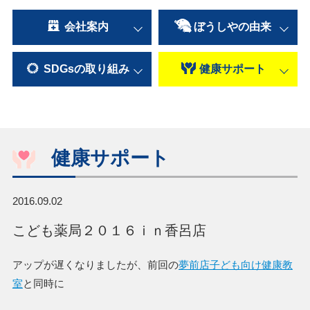
会社案内
ぼうしやの
由来
SDGsの
取り組み
健康
サポート
健康サポート
2016.09.02
こども薬局２０１６ｉｎ香呂店
アップが遅くなりましたが、前回の
夢前店子ども向け健康教
室
と同時に