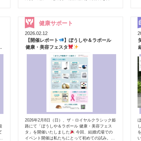
「最近ちょっと気になる」を、この機会にチェッ
た
て4日間です。 連休中は病院がお休みのこともあ
クしてみませんか？ ぼうしや薬局スタッフ一
ま
るため、 「あとで行こう～」が間に合わないこ
同、皆さまのお越しをお待ちしております
ともあります
ぜひお早めにご来局くださいね
く
健康サポート
2026.02.12
2
も
【開催レポート
】ぼうしや＆ラポール
心
く
ま
健康・美容フェスタ
安
で
れ
る
関
ポ
の
子
2026年2月8日（日）、ザ・ロイヤルクラシック姫
る
段
路にて「ぼうしや＆ラポール 健康・美容フェス
て
タ」を開催いたしました
今回、結婚式場での
整
い
イベント開催は私たちにとって初めての試み。特