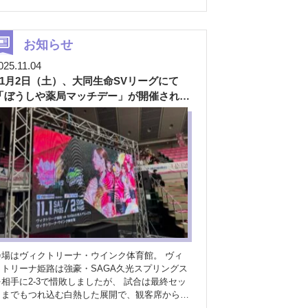
て、薬剤師が分かりやすく解説する番組です
された方の笑顔が、そのまま社会貢献につながる
日は、第5回目の配信を行いました。 テーマは
域のWell-being（心地よさ・安心感）の向上に
「塩分」
今回取り上げたテーマは 「塩分」。
きる といった新たな価値をお届けできる
日頃から気を付けたいポイントではありますが、
お知らせ
えています。 薬局で生まれた笑顔が、どこ
これからクリスマス、年末年始と、ごちそうを食
かで誰かを支える力になる。そんなやさしいつな
025.11.04
べる機会が一気に増える時期でもあります
がりを、地域の皆さまと一緒につくっていきたい
11月2日（土）、大同生命SVリーグにて
「今だからこそ、改めて知ってほしい」
です
これからについて 今後は、笑顔データを
そんな思いから、今回はキャスターの二人が、カ
「ぼうしや薬局マッチデー」が開催されま
通じた店舗ごとのコミュニケーション活性化や、
ップラーメンやファーストフードなど、身近な食
した
地域連携イベントでの活用なども検討しながら、
べ物を例に挙げながら、楽しく・分かりやすく解
局を起点としたWell-beingづくりを、さらに広
ました！！ 「食べてはいけない」ではな
げていく予定です。 ぜひ、いつものご来局の中
く、「工夫する」という考え方
配信の中でお
でSmiral（スマイラル）を体験してみてください
伝えしているのは、「カップラーメンやファース
トフードは絶対にNG」という話ではありませ
ん。
どう食べるか
どう付き合うか といっ
た “食べ方の工夫” を中心にお話ししています。
裏で見ていた広報スタッフの私自身も、「なるほ
ど、なるほど……え！？それ知らんかった！」
と、まさに目からうろこでした。 自分の食生活
を振り返る、良いきっかけにもなった回です
会場はヴィクトリーナ・ウインク体育館。 ヴィ
実は…放送直前にトラブルが！？
ここからは
クトリーナ姫路は強豪・SAGA久光スプリングス
少し裏話を。実は今回、放送直前に通信トラブル
を相手に2-3で惜敗しましたが、 試合は最終セッ
が発生し、「このまま放送できるのか！？」とい
トまでもつれ込む白熱した展開で、観客席からは
うドキドキの展開に。 しかし、とっさの判断を
大きな声援が送られました
この日はなんと