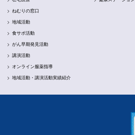
、
式
ねむりの窓口
多
地域活動
る
が
食サポ活動
つ
も
がん早期発見活動
講演活動
で
さ
オンライン服薬指導
イ
地域活動・講演活動実績紹介
さ
ん
現
で
ん