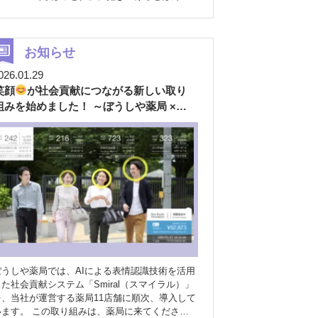
りあたたかくて、名前を呼ぶと駆け寄ってきた
り、そっと見つめてくれたりします
そんなつ
むぐは、スタッフの一員として、1カ月ごとにい
ろいろな店舗へ
それぞれの場所で、来局される
お知らせ
方のそばに寄り添ったり、スタッフの近くでのん
026.01.29
びり過ごしたりしながら、みなさんの毎日にそっ
笑顔
が社会貢献につながる新しい取り
と寄り添っています
忙しい合間にふっと癒
されたり、待ち時間に思わず笑顔がこぼれたり。
組みを始めました！ ～ぼうしや薬局 ×
つむぐは、スタッフや来局される皆さまにとっ
Smiral（スマイラル）～
て、そんなやさしい時間をつくってくれる存在で
す
薬局は、ときに少し緊張したり、不安な気
持ちで来られる場所でもあると思います。だから
こそ、ほんの少しでもほっとしていただける空間
でありたいと、私たちは考えています
つむぐ
とのひとときが、来てくださる皆さまの気持ちを
やわらかくするきっかけになればうれしいです
これからも、地域の皆さまに寄り添いながら、あ
たたかさのある薬局づくりを続けていきます
ぼうしや薬局では、AIによる表情認識技術を活用
した社会貢献システム「Smiral（スマイラル）」
を、当社が運営する薬局11店舗に順次、導入して
います。 この取り組みは、薬局に来てくださっ