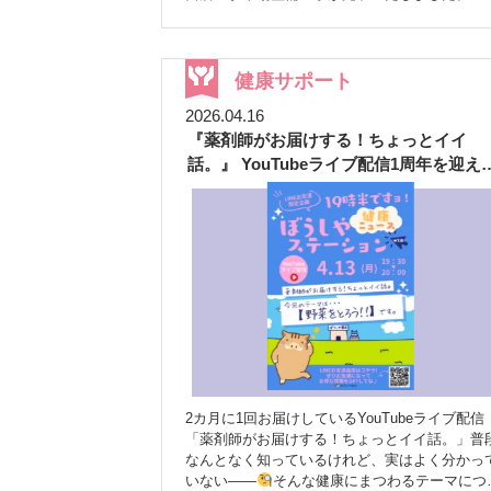
しくなった駐車場は、24台駐車可能な広々とし
スペースを確保。お車でお越しの方にも、これ
で以上に利用しやすい環境となりました
さらに利用しやすくなりました
広
健康サポート
て停めやすい 駐車スペースを整備し、お車の出
2026.04.16
入りや駐車がスムーズになりました。混雑時で
『薬剤師がお届けする！ちょっとイイ
安心してご利用いただけます。
雨の日も安
舗装により足元が安定し、雨の日でも歩きやす
話。』 YouTubeライブ配信1周年を迎え
なりました。お薬の受け取りやご相談の際も、
した
心してご来局いただけます。
安心して利用
きる駐車場に 駐車場の舗装により段差が少なく
なり、歩きやすさが向上しました。お子さま連
の方やご高齢の方にも安心してご利用いただけ
環境となっています。 ぼうしや調剤薬局 香呂店
では、お薬のお渡しだけでなく、健康や介護に
するご相談など、地域の皆さまの身近な健康サ
ーターとして日々取り組んでいます。 今回の駐
車場整備も、より安心してご来局いただくため
環境づくりの一環です。 お車をご利用の方はも
ちろん、ご家族の送迎で来られる方や小さなお
2カ月に1回お届けしているYouTubeライブ配信
さま連れの方にも、より快適にご利用いただけ
「薬剤師がお届けする！ちょっとイイ話。」普
ようになりました。 これからも地域の皆さまに
なんとなく知っているけれど、実はよく分かっ
信頼される薬局を目指し、サービス向上と環境
いない——
そんな健康にまつわるテーマにつ