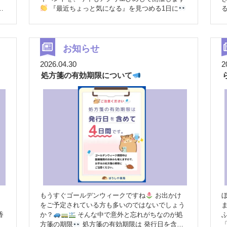
『最近ちょっと気になる』を見つめる1日に
究
「最近、体力が落ちてきたかも…」 「健康診
拒
断の結果が少し気になる…」 「家族みんなで健
。
康について楽しく学びたい！」 そんな皆さまに
用
ぴったりの、"楽しく健康に触れられる"イベント
お知らせ
り
です
会場では、 InBody測定・骨密度チェッ
2026.04.30
2
連
ク・血管年齢測定・HbA1c（検体測定）などな
処方箋の有効期限について
ど、さまざまな健康測定を体験いただけます。
さらに、お子さま向けには 「なりきり★ちびっ
こ薬剤師」や「健康マスター探検」など、遊びな
がら学べる人気コンテンツもご用意！ そのほか
にも、ご家族みんなで楽しめるワークショップな
取
ど、盛りだくさんの内容を準備中です♪ お子さま
から大人まで、健康について気軽に知り、体験
し、楽しめる一日となっています。 ご家族で、
お友達同士で、もちろんお一人でも大歓迎
ス
事
タッフ一同、皆さまに楽しんでいただけるイベン
トになるよう準備を進めていますので、ぜひお気
軽にお越しください
詳しい情報はホームぺー
ジで更新していきますので、追ってお知らせいた
もうすぐゴールデンウィークですね
お出かけ
します
開催概要 開催日：2026年10月4日
をご予定されている方も多いのではないでしょう
（日） 時間：10:00～15:30（最終受付 15:00）
香
か？
そんな中で意外と忘れがちなのが処
会場：アクリエひめじ 健康をもっと身近に。
方箋の期限
処方箋の有効期限は 発行日を含め