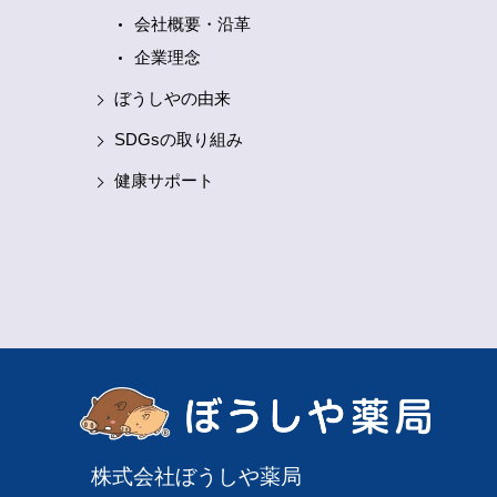
子さんが続出！どのコーナーも笑顔であふれる
会社概要・沿革
とてもあたたかい空間になりました
食や健康
のブースでは、毎年好評の ファームの野菜販売
企業理念
や お惣菜紹介 に加え、今年も ベジチェック に
くの方が挑戦。新鮮野菜は早い段階で完売とな
ぼうしやの由来
ほどの人気ぶり！ さらに今年は
寄付につな
る仕組み スマイラル
♥️
可愛さ全開の LOVOT（
SDGsの取り組み
むぐ）
初登場の コグエボ など、新しい体験
盛りだくさん！一つひとつに「これ面白い！」
健康サポート
「かわいい〜！」といった声が響いていました
ピンクリボンアドバイザーによる啓発コーナー
は、幅広い年齢層の方が熱心に耳を傾けてくだ
る姿が印象的でした
会場を楽しみながら回れ
る シールラリー も大好評♪家族みんなでワイワ
巡る姿があちこちで見られました
そして今年
も人気だったのが 多肉植物ワークショップ
（HAPPYUPさん）
常に満席になるほどで、
「来年も絶対来ます！」という嬉しい声もたく
んいただきました
今年の来場者はなんと 674
名！ご家族づれも多く、テーマである「家族み
なで楽しむ♪体験づくしの一日！」がまさに実
したフェスタとなりました
測定ブースは待
ち時間が発生するほどの人気で、お時間の都合
株式会社ぼうしや薬局
体験できなかった皆さまには申し訳ございませ