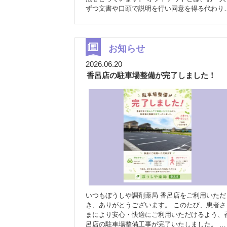
ずつ文書や口頭で説明を行い同意を得る代わり
に、研究の概要等の情報を通知又は公開し、研
が実施又は継続されることについて患者さんが
否できる機会を保障する方法のことを言います
臨床研究のために、患者様ご自身のデータが使
お知らせ
される事を望まれない場合やご不明な点がおあ
2026.06.20
の場合は、お手数ですが各研究の担当者までご
香呂店の駐車場整備が完了しました！
絡下さい。 各臨床研究につきましては、添付資
料をご参照ください。 勝原店オプトアウト用紙
いつもぼうしや調剤薬局 香呂店をご利用いただ
き、ありがとうございます。 このたび、患者さ
まにより安心・快適にご利用いただけるよう、
呂店の駐車場整備工事が完了いたしました。 新