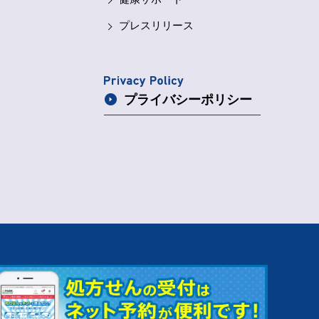
切り替えが可能です♪ 「今は通知はいらないけ
LINEお友達募集中
QRコードをスキャン
ど、ちょっと気になるな」という方も、ご自身の
プレスリリース
ペースで、無理なくお付き合いいただければ嬉し
いです。 ぜひこの機会にチェックしてみてくだ
さいね
これからも、地域の皆さまのために
来年も引き続き、地域の皆さまの健康に役立つ情
報を、楽しく・分かりやすくお届けしていきま
す。 ぜひお友だち登録よろしくお願いいたしま
プライバシー
ポリシー
す
今後の配信もお楽しみに
LINEお
友達登録はこちらから
https://line.me/R/ti/p/@644jtczd QRコード