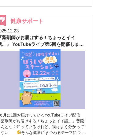
た皆さまとの何気ない会話の中で生まれる「笑顔
」を、地域や社会への寄付につなげていくもの
です。 「薬局に来て、ちょっと安心して、ちょ
っと笑顔になる」そんな日常のひとコマが、誰か
健康サポート
の力になる――ぼうしや薬局は、そんな温かい循
025.12.23
環を大切にしたいと考えています
『薬剤師がお届けする！ちょっとイイ
Smiral（スマイラル）ってなに？ （写真参考：株
会社 One Smile Tech ホームページより）
話。』 YouTubeライブ第5回を開催しまし
miral（スマイラル）は、AIが笑顔の「数」や
た
「時間」をやさしく感知し、その合計をもとに寄
付につなげる仕組みです。 みなさまにいただい
た笑顔は、【1笑顔＝1円】として寄付原資を生み
出し、姫路市の教育・福祉など、地域を支える取
り組みに活用されます
安心して体験していた
だけます Smiralでは、
写真は一切撮りません
個人情報は残りません
笑顔の「数」や「時
」だけをカウント お顔のデータを保存した
り、誰かを特定したりすることはありません。ど
うぞ安心して、いつも通り薬局をご利用ください
薬局だからこそできる、やさしい社会貢献 ぼ
カ月に1回お届けしているYouTubeライブ配信
うしや薬局は、地域の皆さまにとって「困ったと
「薬剤師がお届けする！ちょっとイイ話。」普段
きに相談できる場所」「ほっとできる場所」であ
なんとなく知っているけれど、実はよく分かって
りたいと考えてきました。 Smiralの導入によっ
いない——
そんな健康にまつわるテーマについ
話が、より自然に生まれる 来局