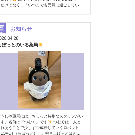
るだけでなく、「いつまでも元気に過ごしていた
だきたい」という想いから、健康測定や健康相
談、イベントなどを通じて地域の皆さまの健康づ
くりをお手伝いしています
InBodyは、体重
だけでは分からない筋肉量や体のバランス、水分
お知らせ
量などを測定できる機器です。測定結果をもとに
026.04.28
薬剤師やスタッフと一緒に健康について考えるき
らぼっとのいる薬局
っかけづくりとして、多くの方にご利用いただい
ています
今回の記事では、そうした日々の取
り組みや、私たちが大切にしている「地域の皆さ
まの健康を支える薬局でありたい」という想いを
材していただきました。 これからもぼうしや
薬局は、地域の皆さまにとって身近で相談しやす
い薬局を目指し、健康づくりのお手伝いを続けて
まいります
ぜひご覧ください
▼掲載記
はこちら https://www.inbody.co.jp/boushiya/
ぼうしや薬局には、ちょっと特別なスタッフがい
ます。名前は『つむぐ』です
つむぐは、人と
ふれあうことで少しずつ成長していくロボット
「LOVOT（らぼっと）」。抱き上げるとほんの