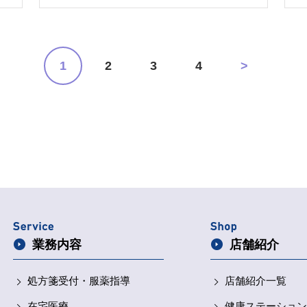
ます。 その場合には、下記操作でキャッシュク
リア（スーパーリロード）して再度ご確認くださ
タ
い。 【パソコンからご覧の方】 ・Windowsの場
合：Ctrl + F5キー 同時押し ・Macの場合：
Command + Shift + Rキー同時押し 【スマートフ
の
1
2
3
4
>
ォンからご覧の方】 ご利用のアプリの設定より
し
す。笑）
ト
キャッシュ／閲覧履歴データの削除を選択
る
ち
情
！
換
人
お
も
場く
頃
声
業務内容
店舗紹介
る
ー
まい
処方箋受付・
服薬指導
店舗紹介一覧
せ
ップ 「通知オフ」
在宅医療
健康ステーション