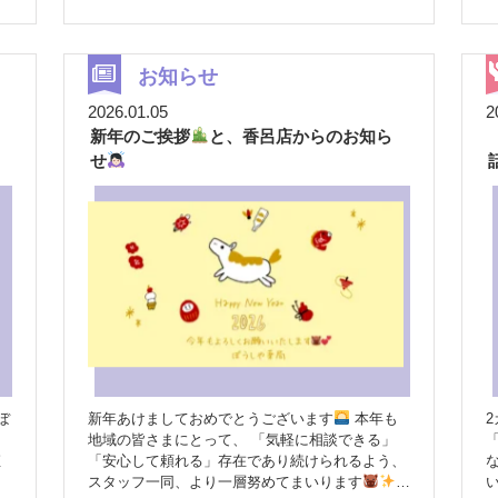
別な空間での開催に、スタッフ一同ドキドキ・わ
い
くわくしながら当日を迎えました！！ まさかの
大寒波…！吹雪のスタート
当日はなんと大寒
機
波
姫路でも朝から吹雪という、とても珍しいお
お知らせ
天気となりました！ 嬉しい気持ちもありつつ、
2026.01.05
2
「ご来場予定の皆さまは無事に来られるだろうか
新年のご挨拶
と、香呂店からのお知ら
ま
」「交通機関は大丈夫だろうか
」と、心配が
尽きない朝となりました
雪はどんどん強ま
式
フ
せ
り、午前中は特にご来場が難しい状況に。さらに
S
が
選挙とも重なり、来場者数は当初の予想より少な
めとなりました。 それでも、午後には雪も少し
落ち着き、足元の悪い中、たくさんの方が足を運
んでくださいました
ゆったりと過ごせた時
間
結果的には各ブースとも待ち時間がほとん
どなく、お一人お一人とゆっくり向き合える時間
な
を持つことができました
健康測定ブースで
は、 ♡InBody測定 ♡血管年齢測定 ♡骨密度測定
間
♡血糖測定 ♡ベジチェック ♡CogEvo（認知機能
チェック） などを体験していただき、じっくり
)
とご相談いただく場面も多く見られました
し
新年あけましておめでとうございます
本年も
2
っかりとお話ができたことは、私たちにとっても
地域の皆さまにとって、 「気軽に相談できる」
大きな喜びです。 ほかにはピンクリボンコーナ
「安心して頼れる」存在であり続けられるよう、
ーやこども調剤体験コーナーも
チラシには載
スタッフ一同、より一層努めてまいります
っていなかった企画も♪ 今回はチラシには掲載し
て、 薬局での会