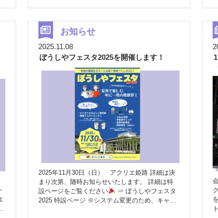
ま
お薬のことはもちろん、健康や生活に関するちょ
ま
ていませんでしたが、 ♡ぼうしやマルシェ ス
っとしたお悩みも、 どうぞお気軽にご相談くだ
昨
タッフ厳選の、体に優しくて美味しい食品
♡
地
さい
本年も、ぼうしや薬局をどうぞよろし
ぼうしやファームの新鮮野菜
も一緒に会場へ
寄与で
くお願い申し上げます
【香呂店からのお知ら
お知らせ
やってきました。 手に取ってくださる方の笑顔
と考
せ】 2026年1月より、香呂店の土曜日の営業時間
がとても印象的でした
魅力いっぱいの美容ブ
2025.11.08
2
人
が変更になります
変更前：9時～16時 変更
ース
耳つぼ体験や美脳エステ、ハンドケア、
ぼうしやフェスタ2025を開催します！
後：9時～13時 ご利用の皆さまにはご不便をおか
ウィッグ試着など、美容ブースもとても充実して
けする点もあるかと存じますが、 何卒ご理解賜
談
いました
実は…私たちスタッフも休憩時間に
りますようお願い申し上げます。 今後とも、よ
体験させていただき、しっかり楽しませていただ
）
ろしくお願いいたします。
し
きました
“健康”と“美容”がひとつになった、と
薬
説し
日
てもあたたかい空間だったと感じています
感
に
謝の気持ちを込めて
とてもとても寒い中、ま
たお足元の悪い中、ご来場くださいました皆さ
ぁ
ま、誠にありがとうございました
また、ご
、
一緒させていただいたラポール様、会場設営をは
前
じめ細やかなご配慮をいただいたザ・ロイヤルク
な
し
ラシック姫路の皆さまにも心より感謝申し上げま
。
す。 これからも皆さまに楽しんでいただけるイ
2025年11月30日（日） アクリエ姫路 詳細は決
ベントを開催できるよう、スタッフ一同、頑張っ
まり次第、随時お知らせいたします。 詳細は特
を
てまいります
今後のイベントもどうぞお楽し
ト
設ページをご覧ください
⇒ ぼうしやフェスタ
い
みに
エ
2025 特設ページ ※システム変更のため、キャッ
す
と
シュが残りスムーズに表示されない場合がござい
り