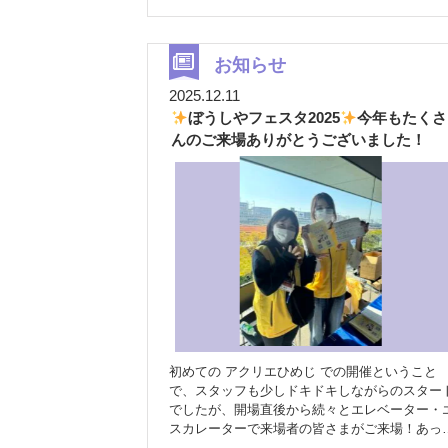
健康チェック・美容体験・お子さま向けブース
は、私たちの体を支えるさまざまな栄養素が含
で盛りだくさん
見て・触れて・体験できる、
れています
ビタミン・ミネラル・食物繊維な
ワクワクいっぱいのイベントです。 「ちょっと
どなど・・・ これらは、 ・免疫力のサポート ・
体の状態が気になる」 「美容や癒しに興味があ
お知らせ
便通の改善 ・血糖値の安定 などに役立ってくれ
る」 「子どもと一緒に楽しめるイベントを探し
ます
ドレッシングや調味料の使いすぎによる
2025.12.11
ている」 そんな方にぴったり
ご家族・ご友
塩分のとりすぎには注意しながら、 野菜をおい
ぼうしやフェスタ2025
今年もたくさ
と一緒に、ぜひお気軽にご来場ください！ イベ
しく、無理なく取り入れていきましょう
※
ント概要 日時：2026年2月8日（日）10:00〜
んのご来場ありがとうございました！
カリウム制限などがある方は、必ず医師にご相
16:00 会場：ザ・ロイヤルクラシック姫路 3階 ぺ
ください
LINE登録者限定コンテンツですが…
ルルブラン （兵庫県姫路市市之郷町西野々841
この配信は、公式LINE登録者さま限定でお届け
健康チェックで「今の自分」を知ろう！ ぼう
ているコンテンツです。とても分かりやすく、
しや薬局による測定ブースでは、 気になる体の
常にすぐ活かせる内容なので、もっと多くの方
状態をその場でチェックできます。 InBody（体
見ていただけたら嬉しいなと感じています
成分分析） 血管年齢測定（ストレスチェック付
「LINE登録しているけど、まだ見たことないな
き） 骨密度測定 血糖測定 ベジチェック（野菜摂
～」 「そもそもLINE登録してへんなぁ」 また
取量チェック） CogEvo（認知機能チェック） ※
「通知がたくさん届きそうで気になる…」「以
一部有料／年齢制限あり ※LINE登録で無料に
登録していたけど、通知が気になってブロック
る測定もあります
お子さまも大満足！ 薬剤
た！」という方もいらっしゃるかもしれません
師なりきり♪ 分包体験 白衣を着て、薬剤師さんの
公式LINEは、通知をOFFにしたまま登録して
お仕事体験！ 「楽しい！」と毎回大好評のキッ
初めての アクリエひめじ での開催ということ
おくことも可能です。必要なときだけ配信内容
ズ向けブースです。
美容・癒し・体験ブース
で、スタッフも少しドキドキしながらのスター
チェックしたり、気になるテーマの回だけご覧
も充実！ 耳つぼ体験（Private Salon -HInA-） 話
でしたが、開場直後から続々とエレベーター・
ただくこともできます。
LINE通知をOFFに
題の耳つぼがイベント特別価格で体験可能！ ビ
スカレーターで来場者の皆さまがご来場！あっ
る方法
▼ 設定方法 LINEアプリを開く トーク
ューティハンドケア（メナード） 無料で癒しの
いう間に会場は笑顔とにぎわいでいっぱいにな