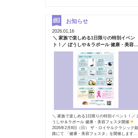
備に努めてまいります。 ぜひ新しくなった香呂
て、薬剤師が分かりやすく解説する番組です
店の駐車場をご利用ください。
今回のテーマは、毎日の健康づくりに欠かせな
「野菜」についてです。 ベジチェックで野菜摂
取量をチェック
配信では、KAGOMEさんの
お知らせ
器「ベジチェック」を使い、 スタッフのまるち
2026.01.16
ゃん・あんちゃんの野菜摂取量を測定しました
＼ 家族で楽しめる1日限りの特別イベン
日頃から意識していた2人ですが、結果はまず
ず
改めて、継続して野菜をとることの大切さ
ト！／ ぼうしや＆ラポール 健康・美容
を実感しました
1日に必要な野菜の量は？
ェスタ開催
みなさんは、1日にどれくらい野菜をとる必要
あるかご存じですか？ 目安は「350g」といわれ
ています。 ただし、生野菜のままでこの量を食
べるのは、なかなか大変ですよね
無理なく野
菜をとるためのポイント 日常の中で取り入れや
すい工夫！ ① 火を通してかさを減らす
加熱す
ることで野菜の量が減り、たくさん食べやすく
ります。 スープや味噌汁などにすると、無理な
く摂取できます。 ② 外食時は「野菜を一品プラ
ス」
外食では野菜が不足しがちです(-_-;) サラ
ダや副菜を一品追加するだけでも違います(*^-^*
＼ 家族で楽しめる1日限りの特別イベント！／ ぼ
まずは「意識すること」が大切ですね！！
：
うしや＆ラポール 健康・美容フェスタ開催
このシンプルなんが一番おいしいんや！！
：
2026年2月8日（日） ザ・ロイヤルクラシック姫
うんうん！ 早速350ｇの野菜を湯でて、ポン酢で
路にて 「健康・美容フェスタ」を開催します！
実食しました
野菜のうれしい働き 野菜に