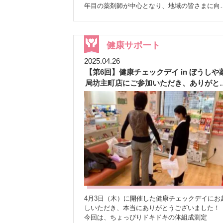
うんうん！ 早速350ｇの野菜を湯でて、ポン酢で
年目の薬剤師が中心となり、地域の皆さまに向
実食しました
野菜のうれしい働き 野菜に
た測定イベントを開催しました
実施内容 今回
は、私たちの体を支えるさまざまな栄養素が含
のイベントでは、以下の2つの測定を行いまし
れています
ビタミン・ミネラル・食物繊維な
た。 ★骨密度測定
★ストレスチェック付き血
どなど・・・ これらは、 ・免疫力のサポート ・
管年齢測定
また、昨年10月に続き 「ぼうしや
健康サポート
便通の改善 ・血糖値の安定 などに役立ってくれ
マルシェ」 も同時開催。健康チェックとあわせ
ます
ドレッシングや調味料の使いすぎによる
2025.04.26
て楽しんでいただける内容を準備しました
告
塩分のとりすぎには注意しながら、 野菜をおい
【第6回】健康チェックデイ in ぼうしや
知と予約状況 店内掲示や、地域の方に向けてチ
しく、無理なく取り入れていきましょう
※
ラシ配布を行いました。 有難いことに、4月初
局坊主町店にご参加いただき、ありがと
カリウム制限などがある方は、必ず医師にご相
にはすでに予約枠が満員に！ 当日はキャンセル
ございました
ください
LINE登録者限定コンテンツですが…
もありましたが、12名の方にご参加いただきま
この配信は、公式LINE登録者さま限定でお届け
た（ご夫婦でのご予約もありました）<(_ _)> 参
ているコンテンツです。とても分かりやすく、
加者の声
参加された皆さまからは、次のよう
常にすぐ活かせる内容なので、もっと多くの方
な嬉しいご感想をいただきました。 ★「説明が
見ていただけたら嬉しいなと感じています
とても分かりやすく、今後の参考になりました
「LINE登録しているけど、まだ見たことないな
★「これまで測ったことがなかったので、参加
～」 「そもそもLINE登録してへんなぁ」 また
てよかった」 ★「骨密度や血管年齢が分かっ
「通知がたくさん届きそうで気になる…」「以
て、食事や運動に気をつけたいと思いました」
登録していたけど、通知が気になってブロック
なかには、骨密度が低下していることが分かり
た！」という方もいらっしゃるかもしれません
その後医療機関を受診につながった方もいらっ
公式LINEは、通知をOFFにしたまま登録して
ゃいました
こうした取り組みが、未受診・未
4月3日（木）に開催した健康チェックデイにお
おくことも可能です。必要なときだけ配信内容
治療の方の“気づき”や“受診のきっかけ”につなが
しいただき、本当にありがとうございました！
チェックしたり、気になるテーマの回だけご覧
ていることを実感できる機会となりました
今回は、ちょっぴりドキドキの体組成測定
ただくこともできます。
LINE通知をOFFに