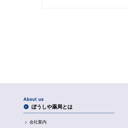
いをする ・規則正しい生活 ・帽子、眼鏡、マ
クの着用 など対策の準備を始めましょう！！
ぼうしや薬局とは
会社案内