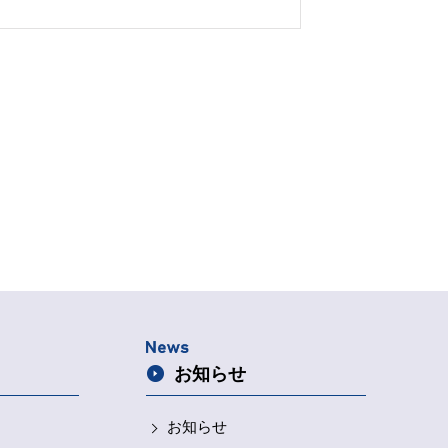
コピーを非常袋に入れましょう。 • 常備薬を数
分備えておくことも大切です。 2. 健康を守る
ための備え • 消毒液、絆創膏、解熱剤など応急処
に必要なものを用意。 • 水は1日3リットル×3日
を目安に備蓄しましょう。 3. 衛生用品の準備
• マスクやアルコール消毒液なども忘れずに。
※もしも避難することになったら・・・避難所で
の健康管理について • 服薬スケジュールを守るた
、飲む時間をメモしておきましょう。 • 手洗い
やうがいを忘れずに、感染症予防を心がけてくだ
さい。
お知らせ
お知らせ