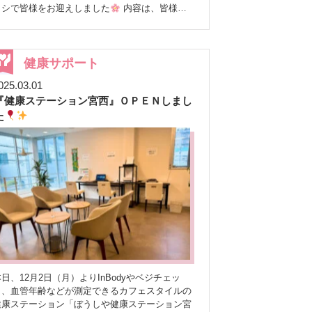
が発生し、「このまま放送できるのか！？」とい
ラシで皆様をお迎えしました
内容は、皆様の
うドキドキの展開に。 しかし、とっさの判断を
体の状態を詳しく知るための「InBody測定」と、
下した弊社の敏腕プロデューサーのおかげで、無
手軽に筋力をチェックできる「握力測定」です
事に配信を行うことができました
隣の部屋で
測定後には、InBodyと握力計の結果をもと
チェックしていた私も、今回はいつも以上にハラ
に、サルコペニア（筋肉減少症）のチェックシー
健康サポート
ハラ…
（実は毎回、現場スタッフ全員「ちゃん
トを使って、現在のご自身の状態や、その予防・
と放送できてる！？」と内心ドキドキ
していま
025.03.01
対策について、資料を見ながらじっくりとお話を
 LINE登録者限定コンテンツですが… こ
『健康ステーション宮西』ＯＰＥＮしまし
させていただきました。 筋肉量の低下が見られ
の配信は、公式LINE登録者さま限定でお届けして
た患者様には、 ★ 積極的にタンパク質を摂るこ
た
いるコンテンツです。とても分かりやすく、日常
と ★ 無理のない範囲で運動を取り入れること ★
にすぐ活かせる内容なので、もっと多くの方に見
バランスの取れた食事を心がけること など、具
ていただけたら嬉しいなと感じています
体的なアドバイスをさせていただきました
ご
「LINE登録しているけど、まだ見たことないなぁ
加いただいた患者様からは、 「詳しいことが
～」 「そもそもLINE登録してへんなぁ」 また、
よく分かって、とても参考になったわ！」 「こ
「通知がたくさん届きそうで気になる…」「以前
ういう機会がないから、自分の体を測定できて本
登録していたけど、通知が気になってブロックし
良かった。」 「年齢とともに体の衰えを感
た！」という方もいらっしゃるかもしれません。
じていたけど、改めて確認できて、これからもう
公式LINEは、通知をOFFにしたまま登録して
し頑張ろうって思えたよ。」 といったお声を
おくことも可能です。必要なときだけ配信内容を
いただき、皆様ご自身の体と真剣に向き合う、良
チェックしたり、気になるテーマの回だけご覧い
いきっかけになったようで、私たちも大変嬉しく
ただくこともできます。
LINE通知をOFFにす
思っております
これからも皆様に役立つ情
日、12月2日（月）よりInBodyやベジチェッ
る方法
▼ 設定方法 LINEアプリを開く トーク
報をお届けできるよう、力を合わせて頑張りたい
ク、血管年齢などが測定できるカフェスタイルの
一覧から「ぼうしや薬局」のトーク画面を開く
思います(*￣0￣)/ オゥッ!!
健康ステーション「ぼうしや健康ステーション宮
画面右上の【三本線（≡）】または【通知】をタ