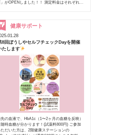
」がOPENしました！！ 測定料金はそれぞれ1
を選択 ※いつでもON／OFFの
回500円、測定後にはハーブティーをお出ししま
切り替えが可能です♪ 「今は通知はいらないけ
す
健康や予防について興味を持っていただけ
ど、ちょっと気になるな」という方も、ご自身の
るととても嬉しいです
是非お気軽にお立ち寄
ペースで、無理なくお付き合いいただければ嬉し
りくださいませ
詳細は専用HP（URLリン
健康サポート
いです。 ぜひこの機会にチェックしてみてくだ
ク）をクリック
https://lstep.app/L82D24l LINE
さいね
これからも、地域の皆さまのために
025.01.28
お友達登録はこちらから♪
来年も引き続き、地域の皆さまの健康に役立つ情
第8回ぼうしやセルフチェックDayを開催
https://lin.ee/6Hmqdaz ぜひお待ちしております
報を、楽しく・分かりやすくお届けしていきま
いたします
す。 ぜひお友だち登録よろしくお願いいたしま
す
今後の配信もお楽しみに
LINEお
友達登録はこちらから
https://line.me/R/ti/p/@644jtczd QRコード
指先の血液で、HbA1c（1〜2ヶ月の血糖を反映）
と随時血糖が分かります！(試薬料800円) ご参加
いただいた方は、2階健康ステーションの