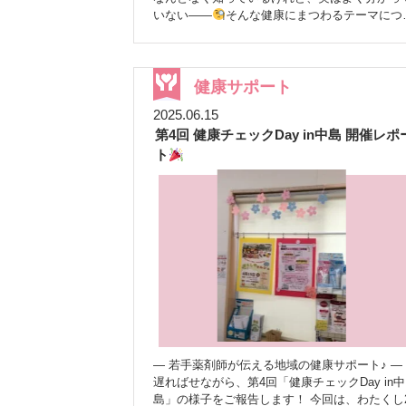
いない——
そんな健康にまつわるテーマにつ
て、薬剤師が分かりやすく解説する番組です
今回のテーマは、毎日の健康づくりに欠かせな
「野菜」についてです。 ベジチェックで野菜摂
取量をチェック
配信では、KAGOMEさんの
健康サポート
器「ベジチェック」を使い、 スタッフのまるち
2025.06.15
ゃん・あんちゃんの野菜摂取量を測定しました
第4回 健康チェックDay in中島 開催レポ
日頃から意識していた2人ですが、結果はまず
ず
改めて、継続して野菜をとることの大切さ
ト
を実感しました
1日に必要な野菜の量は？
みなさんは、1日にどれくらい野菜をとる必要
あるかご存じですか？ 目安は「350g」といわれ
ています。 ただし、生野菜のままでこの量を食
べるのは、なかなか大変ですよね
無理なく野
菜をとるためのポイント 日常の中で取り入れや
すい工夫！ ① 火を通してかさを減らす
加熱す
ることで野菜の量が減り、たくさん食べやすく
ります。 スープや味噌汁などにすると、無理な
く摂取できます。 ② 外食時は「野菜を一品プラ
ス」
外食では野菜が不足しがちです(-_-;) サラ
ダや副菜を一品追加するだけでも違います(*^-^*
― 若手薬剤師が伝える地域の健康サポート♪ ―
まずは「意識すること」が大切ですね！！
：
遅ればせながら、第4回「健康チェックDay in中
このシンプルなんが一番おいしいんや！！
：
島」の様子をご報告します！ 今回は、わたくし