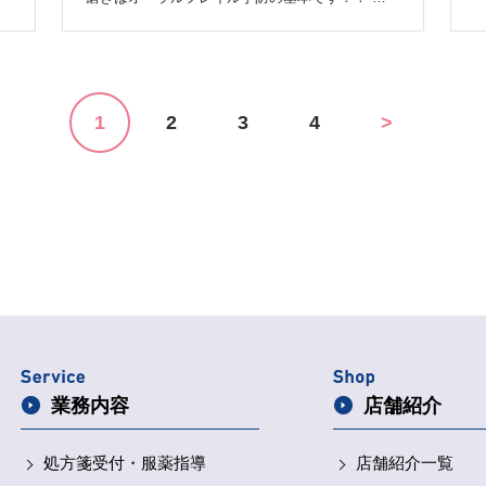
オーラルフレイルとは、口の機能が低下した状態
ス
の
を指します。年を重ねるにつれ、硬い物が食べに
日
くくなる、食事の際にむせる、口が乾くなどの症
状が現れます。 口の機能の低下を放置したり、
置
適切な対応をしないままにしたりすることで、心
分
1
2
3
4
>
身の機能低下につながる負の連鎖が生じる可能性
があります。オーラルフレイルを早期に発見し、
口腔機能を維持することで、低栄養やフレイルを
予防することができるそうです。 お口の健康っ
め
て体や心の健康に密接に関わってくるんです
ね！！ 一緒に予防を頑張っていきましょう
ぼうしや薬局でおススメしている歯ブラシがご
ざいますのでご参考にしていただければと思いま
す(^^) 毛先0.08mmの極細毛が約20,000本密集し
た新感覚の歯ブラシです。 水だけで磨いても歯
がツルッツル。歯ぐきでお悩みの方や虫歯予防・
歯垢除去に◎ 歯ぐきの隙間まで入り込みます！
歯ぐきのマッサージにも！知覚過敏の方、歯並び
が複雑な方、治療中、口腔外科手術後の方にもお
業務内容
店舗紹介
ススメです
白金ナノ粒子溶液加工の抗菌歯ブ
ラシ【 プラチナナノ万毛歯ブラシ manmou 価
格 1,200円＋税 】です これからも予防で皆さん
処方箋受付・
服薬指導
店舗紹介一覧
の健康をサポートしていきたい、ぼ うしや薬局