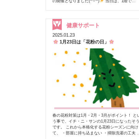
の開催となりました(*^-^*)
当日は、1階で
HbA1c・血糖・血圧を測定し、参加者さんには
「健康ステーションのInBody測定無料券」をお
ししました
2階でInBody測定後、ハーブティ
を飲みながら結果説明を行いました
2階がハ
健康サポート
ブティーの香りに包まれ、特に女性の方に好評
2025.01.23
した
♪
初参加の方が多く、健康を見直すき
1月23日は「花粉の日」
かけになったことが嬉しいです
これからも地
域の皆さんの健康に貢献していけると嬉しいで
(^^)/ ご来場くださった皆様、ありがとうござい
した
春の花粉対策は1月・2月・3月がポイント！ と
う事で、イチ・ニ・サンの1月23日になったそ
です。 これから本格化する花粉シーズンに向け
て、 ・部屋に持ち込まない ・掃除洗濯の工夫 
花粉多いところに近付かないようにする ・うが