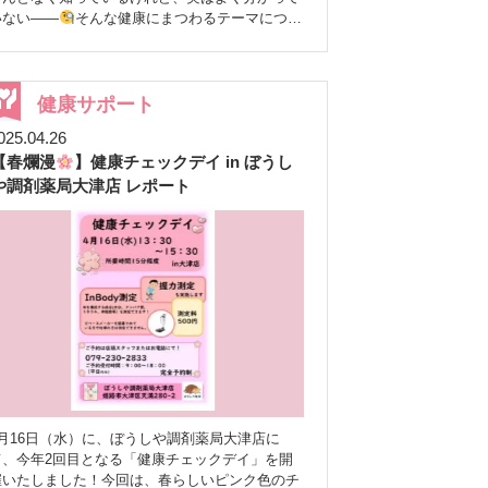
いない——
そんな健康にまつわるテーマについ
て、薬剤師が分かりやすく解説する番組です
日は、第5回目の配信を行いました。 テーマは
「塩分」
今回取り上げたテーマは 「塩分」。
日頃から気を付けたいポイントではありますが、
健康サポート
これからクリスマス、年末年始と、ごちそうを食
025.04.26
べる機会が一気に増える時期でもあります
【春爛漫
】健康チェックデイ in ぼうし
「今だからこそ、改めて知ってほしい」
そんな思いから、今回はキャスターの二人が、カ
や調剤薬局大津店 レポート
ップラーメンやファーストフードなど、身近な食
べ物を例に挙げながら、楽しく・分かりやすく解
ました！！ 「食べてはいけない」ではな
く、「工夫する」という考え方
配信の中でお
伝えしているのは、「カップラーメンやファース
トフードは絶対にNG」という話ではありませ
ん。
どう食べるか
どう付き合うか といっ
た “食べ方の工夫” を中心にお話ししています。
裏で見ていた広報スタッフの私自身も、「なるほ
ど、なるほど……え！？それ知らんかった！」
と、まさに目からうろこでした。 自分の食生活
を振り返る、良いきっかけにもなった回です
4月16日（水）に、ぼうしや調剤薬局大津店に
実は…放送直前にトラブルが！？
ここからは
て、今年2回目となる「健康チェックデイ」を開
少し裏話を。実は今回、放送直前に通信トラブル
催いたしました！今回は、春らしいピンク色のチ