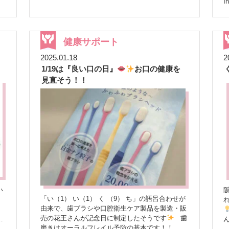
I
さいm(__)m
いました
ぼうしや薬局は、今後も地域住民の
測定
https://instagram.com/p/C2YZAniSbBS/
皆様の健康をサポートするため、様々なイベント
渡
や情報提供を通じて貢献してまいります
ー
令
ー
健康サポート
で
2025.01.18
2
っ
1/19は『良い口の日』
お口の健康を
す
見直そう！！
ま
い
阪
「い（1） い（1） く （9） ち」の語呂合わせが
う
由来で、歯ブラシや口腔衛生ケア製品を製造・販
売の花王さんが記念日に制定したそうです
歯
・
磨きはオーラルフレイル予防の基本です！！ ※