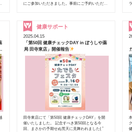
ーやこども調剤体験コーナーも
チラシには載
け
にご参加いただきました。事前にご予約いただい
っていなかった企画も♪ 今回はチラシには掲載し
た方々に加え、ご家族や偶然来局された患者様な
ま
ていませんでしたが、 ♡ぼうしやマルシェ ス
ど、飛び込みでのご参加もあり、盛況なイベント
タッフ厳選の、体に優しくて美味しい食品
♡
となりました
イベントの内容 InBody測
ぼうしやファームの新鮮野菜
も一緒に会場へ
定：体成分分析装置を使用し、筋肉量や脂肪量、
健康サポート
やってきました。 手に取ってくださる方の笑顔
水分量などを測定しました。 骨密度測定：超音
がとても印象的でした
魅力いっぱいの美容ブ
2025.04.15
2
波を用いて踵の骨密度を測定し、骨の健康状態を
ース
耳つぼ体験や美脳エステ、ハンドケア、
す。笑）
薬
「第50回 健康チェックDAY in ぼうしや薬
確認しました。 結果の説明とアドバイス：測定
ウィッグ試着など、美容ブースもとても充実して
旬
結果をもとに、食事や運動に関するアドバイスを
う
局 田寺東店」開催報告
談
いました
実は…私たちスタッフも休憩時間に
行いました。 初めて参加された方々も、長年の
体験させていただき、しっかり楽しませていただ
し
経験を持つスタッフの丁寧な対応により、リラッ
し
きました
“健康”と“美容”がひとつになった、と
クスして測定を受けていただけました。
参加
日
てもあたたかい空間だったと感じています
感
者の声 「自分の体に関心を持つことができて、
参
に
謝の気持ちを込めて
とてもとても寒い中、ま
とても良かったです。」 「なかなか体重以外を
たお足元の悪い中、ご来場くださいました皆さ
」
測定する機会がないので、測っていただけてよか
ぁ
ま、誠にありがとうございました
また、ご
し
ったです。」 「分かりやすく結果説明や、食事
当に
、
一緒させていただいたラポール様、会場設営をは
や運動のアドバイスもしていただけてよかったで
前
じめ細やかなご配慮をいただいたザ・ロイヤルク
す。」 「今後もまたこのようなイベントをして
少
し
ラシック姫路の皆さまにも心より感謝申し上げま
、
ほしい。」 今回は、3カ月の赤ちゃんを連れたお
。
す。 これからも皆さまに楽しんでいただけるイ
し
母様にもご参加いただきました。女性は閉経後の
ベントを開催できるよう、スタッフ一同、頑張っ
骨密度低下に注意が必要ですが、妊娠や授乳中も
越
田寺東店にて「第50回 健康チェックDAY」を開
本
を
てまいります
今後のイベントもどうぞお楽し
っ
骨の健康に注意が必要です。子育てでお忙しい中
催いたしました。 記念すべき第50回となる今
い
みに
でも、ご自身の健康チェックのためにイベントを
と
回、まさかの予期せぬ荒天に見舞われました( ﾟ
す