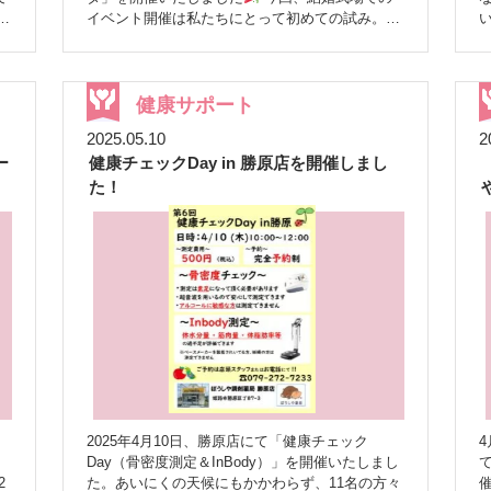
い
イベント開催は私たちにとって初めての試み。特
別な空間での開催に、スタッフ一同ドキドキ・わ
い
くわくしながら当日を迎えました！！ まさかの
昨
大寒波…！吹雪のスタート
当日はなんと大寒
機
波
姫路でも朝から吹雪という、とても珍しいお
健康サポート
天気となりました！ 嬉しい気持ちもありつつ、
2025.05.10
2
「ご来場予定の皆さまは無事に来られるだろうか
ー
健康チェックDay in 勝原店を開催しまし
ま
」「交通機関は大丈夫だろうか
」と、心配が
尽きない朝となりました
雪はどんどん強ま
た！
り、午前中は特にご来場が難しい状況に。さらに
が
選挙とも重なり、来場者数は当初の予想より少な
めとなりました。 それでも、午後には雪も少し
説し
落ち着き、足元の悪い中、たくさんの方が足を運
んでくださいました
ゆったりと過ごせた時
間
結果的には各ブースとも待ち時間がほとん
どなく、お一人お一人とゆっくり向き合える時間
な
を持つことができました
健康測定ブースで
は、 ♡InBody測定 ♡血管年齢測定 ♡骨密度測定
♡血糖測定 ♡ベジチェック ♡CogEvo（認知機能
チェック） などを体験していただき、じっくり
)
とご相談いただく場面も多く見られました
し
2025年4月10日、勝原店にて「健康チェック
っかりとお話ができたことは、私たちにとっても
Day（骨密度測定＆InBody）」を開催いたしまし
大きな喜びです。 ほかにはピンクリボンコーナ
2
た。あいにくの天候にもかかわらず、11名の方々