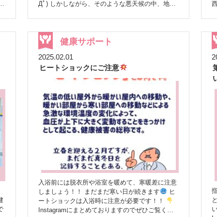
ご活用いただけたことは、これまでの健康イベン
し
Дﾟ) しかしながら、そのような悪天候の中、地域
西
ップ 「通知オフ」
待
トとはまた違った意義がありました。
今後に
住民の皆様を中心とした40名もの方々にご来場い
分
向けて 今後も健康イベントを通じて、患者様だ
い
ただくことができました( ；∀；)
本イベントで
タ
けでなく、地域にお住まいの方々が当店を気軽に
は、気軽に自身の状態を把握できる機会を提供す
の
健康について確認や相談できる場所として認識
て
ることを目的とし、以下の測定を実施いたしまし
健康サポート
域
し、ご利用いただけるよう、スタッフ一同努めて
間
た。 骨密度測定（無料）：超音波を用いて骨の
の
を
まいります。
2025.02.01
2
健
健康状態をチェック。 ベジチェック500円（LINE
し
な
ヒートショックにご注意
測
登録で無料に）：手のひらをセンサーに当てるだ
だ
けで、野菜摂取量を数値化。 血管年齢測定・ス
っ
トレスチェック500円（LINE登録で無料に）：わ
情
ずか2分で血管の柔軟性を測定し、血管の老化度
の
っ
合いをチェック。現在のストレス状態も分かりま
す。 参加者さんからは、「普段から自分の体の
お
組
ことが気になってはいたものの、なかなか計測す
私
る機会がなかったので、このような機会を作って
くれて本当にありがとう」といった感謝のお声
た
や、 「今日の測定結果を知ることができ、少し
安心しました。これからも自分の体の状態に気を
し
付けて生活していきたい」という健康意識の向上
につながる感想が寄せられました
また、「今
入浴前には脱衣所や浴室を暖めて、寒暖差に注意
回の結果を踏まえて、日々の生活習慣を見直し、
回
しましょう！！ まだまだ寒い日が続きます
ヒ
体質改善を頑張っていきたい」といった、具体的
健
ートショックは入浴時に注意が必要です！！
な行動への意欲を示す声も多く聞かれました
で
Instagramにまとめておりますのでぜひご覧くだ
荒天にも関わらず、沢山のご参加ありがとうござ