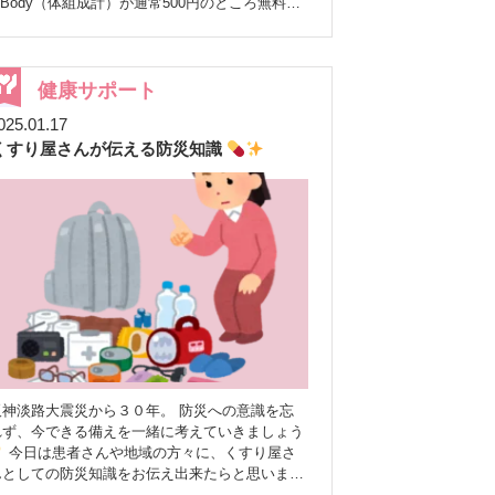
nBody（体組成計）が通常500円のところ無料で
いただけます♪ 場所:ぼうしや薬局 宮西店
（※みゆき通りの本店ではございません） 日時:
和7年2月16日（日） 9:30〜15:00 ※完全予
約制 当日は宮西ビルパーキングが60分無料とな
健康サポート
ります。 健康は予防が大切です
ぜひこの機
025.01.17
会に健康について一緒に考えてみませんか(^^♪
くすり屋さんが伝える防災知識
ご参加を希望の方は、下記フォームよりご予約を
お願いいたします
https://lstep.app/AvrLirJ
神淡路大震災から３０年。 防災への意識を忘
れず、今できる備えを一緒に考えていきましょう
今日は患者さんや地域の方々に、くすり屋さ
んとしての防災知識をお伝え出来たらと思います
1. お薬手帳や薬の準備 • お薬手帳や処方内容