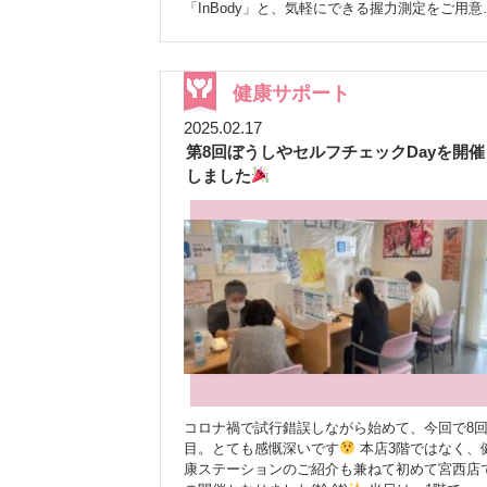
今後に向けて
反省点としては、予定より早め
「InBody」と、気軽にできる握力測定をご用意
る方法
▼ 設定方法 LINEアプリを開く トーク
に来られる方が多く、1人10分の測定時間では
ました。 皆様、ご自身の体のことを真剣に知ろ
一覧から「ぼうしや薬局」のトーク画面を開く
ち時間が発生してしまったこと。次回は時間配
うとしてくださって、私たちも嬉しい気持ちで
画面右上の【三本線（≡）】または【通知】を
や待ち時間の工夫が必要だと感じています。 一
っぱいになりました。 測定後には、結果を見な
ップ 「通知オフ」を選択 ※いつでもON／OFFの
方で、ぼうしやマルシェは前回よりもたくさん
がら、お客様一人ひとりに合わせたお話をさせ
健康サポート
切り替えが可能です♪ 「今は通知はいらないけ
方にご購入いただくことが出来ました
地
いただいたのですが、これがまた、あっという
ど、ちょっと気になるな」という方も、ご自身
の皆さまにとっても、健康チェックとマルシェ
2025.02.17
の濃密な時間で…！平均30分ほど、じっくりと
ペースで、無理なくお付き合いいただければ嬉
セットで楽しんでいただける場となったのでは
第8回ぼうしやセルフチェックDayを開催
康について語り合うことができました(#^^#) 「
いです。 ぜひこの機会にチェックしてみてくだ
いかと思います
スタッフからひとこと イベ
定してもらって、色々聞けて、本当に良い時間
しました
さいね
これからも、地域の皆さまのために
ントを通じて、健康に関心をもっていただくき
ったわ～！」 「私の筋肉、もっと頑張らないと
来年も引き続き、地域の皆さまの健康に役立つ
かけづくりができたこと、とても嬉しく思いま
いけないのね！運動しなくっちゃ！」 「普段か
報を、楽しく・分かりやすくお届けしていきま
す。次回はさらにパワーアップして、より多く
ら気を付けていることが、ちゃんと数値に出る
す。 ぜひお友だち登録よろしくお願いいたしま
方に参加いただけるよう頑張ります！ 今後も、
て、やっぱり嬉しいものね！」 そんな、嬉しい
す
今後の配信もお楽しみに
LINE
地域の健康を支える薬局として、こうした取り
お声もいただき、皆様がご自身の健康と向き合
友達登録はこちらから
みを続けていきます。 次回開催も、どうぞお楽
い、笑顔で帰られるのを見送ることができて、
https://line.me/R/ti/p/@644jtczd QRコード
しみに！
たちも心があたたまりました
今回のイベント
では、新人スタッフ2人がメインで頑張りまし
これからも、皆様の健康を楽しくサポートで
きるような企画を考えていきますので、ぜひ楽
みにしていてくださいね！
コロナ禍で試行錯誤しながら始めて、今回で8
目。とても感慨深いです
本店3階ではなく、
康ステーションのご紹介も兼ねて初めて宮西店