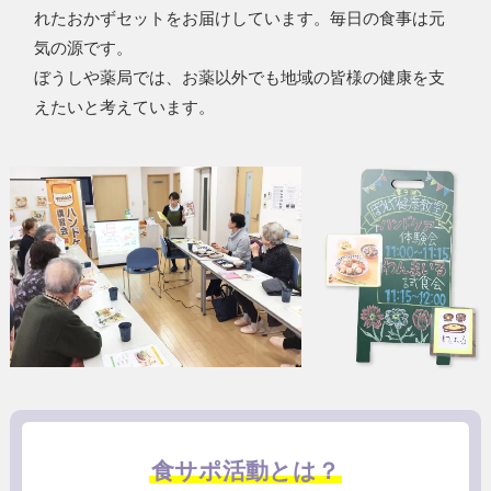
れた
おかず
セット
を
お届けしています。
毎日の食事は元
気の源です。
ぼうしや薬局では、お薬以外でも地域の皆様の健康を
支
えたい
と
考えています。
食サポ活動とは？