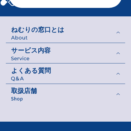
◆
半角カタカナや特殊記号は正しく送信さ
れない場合がありますので使用しないで
ください。（カタカナは”全角”で入力し
てください。）
ねむりの窓口とは
◆
お問い合わせ内容によっては、回答でき
かねる場合がございますので、ご了承く
ださい。
サービス内容
◆
土・日・祝日、夏期、年末年始等の当社
休業日のお問い合わせや内容によって
よくある質問
は、ご回答までに日数のかかる場合がご
ざいますのでご了承ください。
◆
回答した内容を当社の許可なく転載する
取扱店舗
ことは、著作権法上認められておりませ
ん。