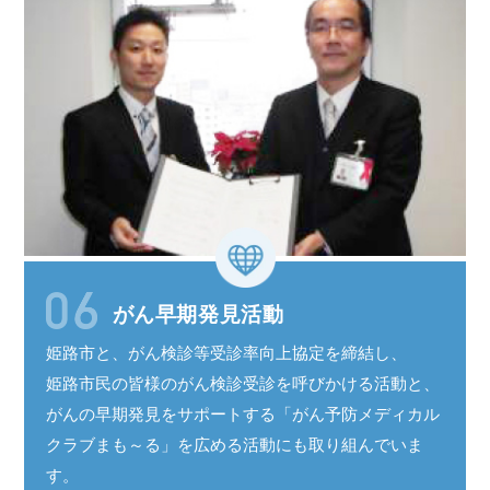
がん早期発見活動
姫路市と、がん検診等受診率
向上協定
を
締結し、
姫路市民
の皆様の
がん検診受診
を呼びかける活動と、
がんの
早期発見
を
サポート
する
「がん予防
メディカル
クラブ
まも～る
」を広める活動にも取り組んでいま
す。