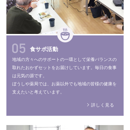
食サポ活動
地域の方々へのサポートの
一環
として
栄養バランス
の
取れた
おかずセット
を
お届けしています。
毎日の食事
は元気の源です。
ぼうしや薬局では、お薬以外でも
地域の皆様
の健康を
支えたいと
考えています。
詳しく見る