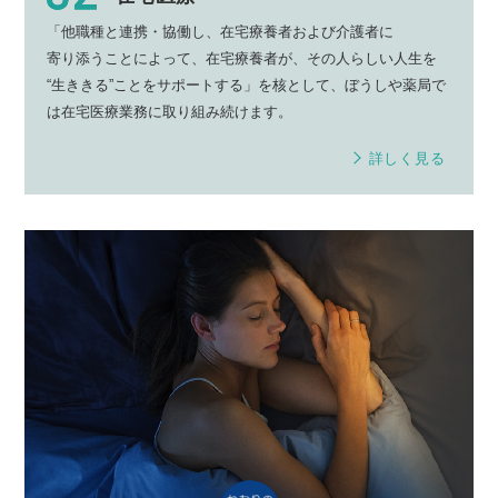
「他職種と連携・協働し、
在宅療養者
および
介護者
に
寄り添う
ことによって、
在宅療養者
が、その人らしい
人生
を
“生ききる”
ことを
サポート
する」を核として、
ぼうしや薬局
で
は
在宅医療業務
に取り組み続けます。
詳しく見る