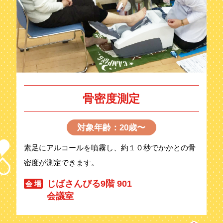
骨密度測定
対象年齢：20歳〜
素足にアルコールを噴霧し、約１０秒でかかとの骨
密度が測定できます。
じばさんびる9階 901
会 場
会議室