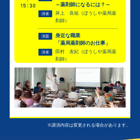
～薬剤師になるには？～
井上 良祐（ぼうしや薬局薬
演者
剤師）
身近な職業
演題
「薬局薬剤師のお仕事」
田村 友紀（ぼうしや薬局薬
演者
剤師）
※講演内容は変更される場合があります。