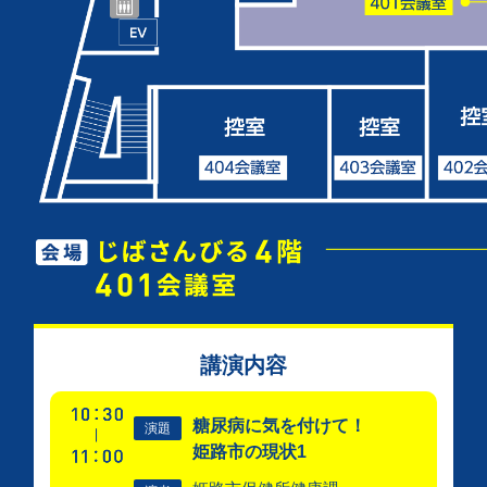
講演内容
糖尿病に気を付けて！
演題
姫路市の現状1