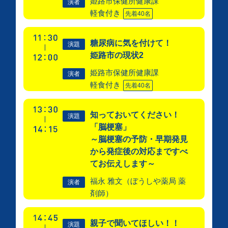
姫路市保健所健康課
演者
軽食付き
先着40名
糖尿病に気を付けて！
演題
姫路市の現状2
姫路市保健所健康課
演者
軽食付き
先着40名
知っておいてください！
演題
「脳梗塞」
～脳梗塞の予防・早期発見
から発症後の対応まですべ
てお伝えします～
福永 雅文（ぼうしや薬局 薬
演者
剤師）
親子で聞いてほしい！！
演題