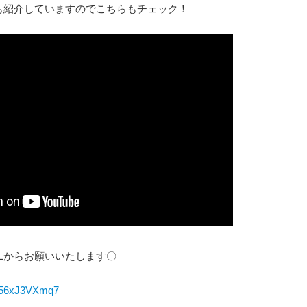
も紹介していますのでこちらもチェック！
Lからお願いいたします〇
tbq56xJ3VXmq7