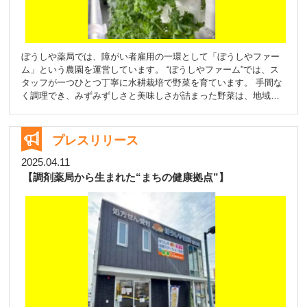
等を基に血管年齢が算出されます。生活習慣病の予防にも役立つ
測定です。（対象年齢：20歳～） 測定結果については、その場で
詳しくご説明させていただきます。日頃から気になる健康のこと
はもちろん、お薬のことなど、何でもお気軽にご相談ください。
ぼうしや薬局では、障がい者雇用の一環として「ぼうしやファー
皆様の健康をサポートできるよう、スタッフ一同、皆様のお越し
ム」という農園を運営しています。 “ぼうしやファーム”では、ス
を心よりお待ちしております。この機会にぜひ「ぼうしや薬局 た
タッフが一つひとつ丁寧に水耕栽培で野菜を育ています。 手間な
つの神戸店」へお立ち寄りください。 【開催概要】 イベント名:
く調理でき、みずみずしさと美味しさが詰まった野菜は、地域の
ぼうしや薬局 たつの神戸店 オープン記念 無料健康測定会 期間:
皆さまからも大変ご好評いただいております。 この“ぼうしやファ
2025年6月23日(月) ～ 6月27日(金) 場所: ぼうしや薬局 たつの神戸
ーム”で育てられた野菜や、栄養バランスに配慮した冷凍食品を
店 測定費用: 無料 ■店舗概要・店舗名：ぼうしや薬局 たつの神戸
「ぼうしやマルシェ」で販売しています。ファームスタッフの手
プレスリリース
店・所在地：〒671-1643兵庫県たつの市揖保川町神戸北山223-6・
書きのレシピも配布しております。 食品サポート課を中心に、店
電話番号：0791-76-7633・FAX番号：0791-76-7677・メール：
舗スタッフも協力しながら定期的に開催しており、地域との交流
2025.04.11
tatsunokanbe@boushiya.co.jp・オープン日：2025年7月1日
の場にもなっています。 また、冷凍食品の宅配サービスも行って
【調剤薬局から生まれた“まちの健康拠点”】
（月）たつの南眼科西隣／JR竜野駅より約5分／国道2号線沿い／
おり、配達可能エリア内でのご注文に対応しています。 薬局スタ
無料駐車場完備
ッフがお届けする事で、単に商品をお届けするだけでなく、“ 見守
り ”の視点も大切にし、ちょっとした会話や様子から生活の変化に
気づくことができるよう、心を込めたコミュニケーションを行っ
ています。 私たちは、薬局としての役割を超え、「地域に寄り添
う小さなサポーター」でありたいと考えています。 今後も、食・
健康を通じた“つながり”を大切にしながら、地域に根ざした活動を
広げてまいります。