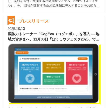
し、笑顔を寄付に変換する社会貢献システム「Smiral（スマイラ
ル）」を、 当社が運営する薬局11店舗に導入することをお知らせ
いたします。本取り組みは、来局者との自然なコミュニケーショ
ンの中で生まれる「笑顔」を地域還元につなげ、薬局を起点とし
た新しい形の社会貢献を目指すものです。 ■「Smiral（スマイラ
プレスリリース
ル）」とは (写真参考：株式会社 One Smile Techホームページよ
り) 「Smiral（スマイラル）」は、AIが笑顔の数・滞在時間・発生
2025.10.10
場所をリアルタイムで計測し（※個人情報は取得せず）、地域や
脳体力トレーナー「CogEvo（コグエボ）」を導入 ― 地
施設の“笑顔率”を可視化するシステムです。 さらに、1つの笑顔＝
域の皆さまへ、11月30日「ぼうしやフェスタ2025」で初
1円として寄付原資を生み出し、教育・福祉・防災・環境など多様
体験の機会を ―
な領域へと還元します。 主な特徴 データ収集：笑顔の数・時間・
場所をリアルタイム計測 可視化：笑顔率を用いて地域・イベン
ト・施設のWell-beingを見える化 社会貢献：笑顔を寄付に変換
し、地域社会へ循環 すでにスポーツイベント・商業施設・教育現
場・介護施設など多様な場所で活用が進んでおり、笑顔を「資
源」として社会へ還元する新しい参加の形として注目されていま
す。 ■薬局での導入背景と期待 当社の薬局は、地域住民にとって
身近で安心できる相談の場として長年親しまれてきました。 この
たびのSmiral導入により、 ・来局された方々とのコミュニケーシ
ョンが自然と生まれる ・来局された方の笑顔がそのまま社会貢献
につながる ・地域のWell-being向上に薬局として寄与できる とい
った新たな価値を提供できると考えております。 “ 薬局に訪れた
方が少しでも笑顔になり、その笑顔が誰かのためになる。そんな
温かい循環を生み出したい。 ”と考えております。 ■今後の展望