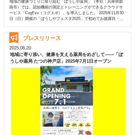
地域の健康づくりに取り組む「ぼうしや薬局」（本社：兵庫県姫
今後は、笑顔データを通じた店舗ごとのコミュニケーション活性
路市）では、認知機能の測定とトレーニングができるクラウドサ
化の支援や、地域連携イベントでの活用を検討し、薬局を中心と
ービス「CogEvo（コグエボ）」を導入しました。 2025年11月30
したWell-being創出の取り組みをさらに拡大していく予定です。
日（日）開催の「ぼうしやフェスタ2025」で初めてお披露目・体
験展示を行います。 ⸻ ■ 導入の背景 高齢化の進展により、
心身の健康維持の重要性が高まる中、「脳の健康」を気軽に確認
できる仕組みづくりが求められています。 ぼうしや薬局では、日
プレスリリース
常生活の中で楽しく認知機能の状態を把握し、予防意識を高める
ことを目的に、脳体力トレーナー「CogEvo」を導入しました。
2025.06.20
デジタルを活用し、薬局が地域の皆さまの“脳の健康維持”をサポー
地域に寄り添い、健康を支える薬局をめざして――「ぼ
トする新しい取り組みです。 ⸻ ■ 「CogEvo（コグエボ）」
うしや薬局 たつの神戸店」2025年7月1日オープン
とは 「CogEvo（コグエボ）」は、脳の“体力”＝脳体力に注目した
デジタル認知機能トレーニングツールです。 ゲーム感覚で楽しみ
ながら、記憶力・注意力・判断力などを総合的に測定し、継続的
に変化を確認できます。 • 認知機能のチェックとトレーニングを
両立 • クラウド上でデータを管理・比較可能 • 医療・介護・企業
など全国1,500以上の導入実績 • 医療機器ではなく、日常の健康管
理ツールとして利用可 （公式サイト：https://cog-evo.com/）
⸻ ■ 「ぼうしやフェスタ2025」で初導入・初体験 • 開催日：
2025年11月30日（日） • 会場：アクリエひめじ4階 • 内容： ・
CogEvo体験ブースの設置 ・その場でできる脳体力チェック ・
スタッフによる操作サポート・説明 フェスタでは、来場者の皆さ
まに実際に「CogEvo」を操作していただき、 脳の健康状態を“見
て、感じて、知る”新しい体験をお届けします。 そのほかにも多数