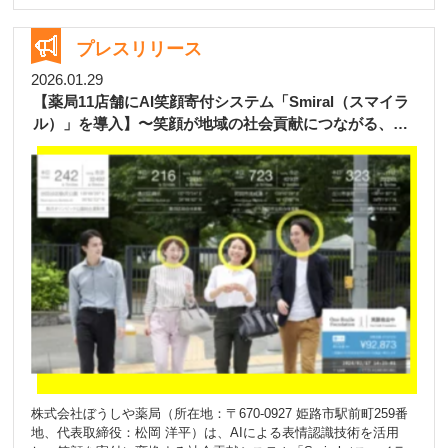
を持っています。 これまで姫路市を中心に、地域に根ざした薬局
づくりを大切に歩んでまいりました。その想いをぼうしや薬局野
里店でも形にしてまいります。 本店舗は、 移転新規オープンさ
プレスリリース
れるのざと眼科さまのお隣に 開局いたします。 野里駅および西中
島バス停から徒歩圏内という利便性の高い立地に加え、40台以上
2026.01.29
の駐車スペースを完備しており、お車でも安心してご来局いただ
【薬局11店舗にAI笑顔寄付システム「Smiral（スマイラ
ける環境を整えております。 全国の医療機関の処方箋を受け付け
ル）」を導入】〜笑顔が地域の社会貢献につながる、新
るとともに、「薬を渡すだけの場所」ではなく、健康や暮らしに
しいWell-being創出の取り組み〜
ついて気軽に相談できる身近な存在でありたいと考えています。
日々の体調管理やお薬の飲み合わせ、不安や疑問など、どんなこ
とでもお声がけください。 ぼうしや薬局はこれからも、地域の皆
さまの毎日に寄り添い、「安心」と「やさしさ」を届け続けてま
いります。 今後とも、どうぞよろしくお願い申し上げます。
【店舗概要】 店舗名：ぼうしや薬局 野里店 開局日：2026年3月2
日（月） 所在地：〒670-0805 兵庫県姫路市西中島388番地1 電
話：079-225-7533 FAX：079-225-7577
株式会社ぼうしや薬局（所在地：〒670-0927 姫路市駅前町259番
地、代表取締役：松岡 洋平）は、AIによる表情認識技術を活用