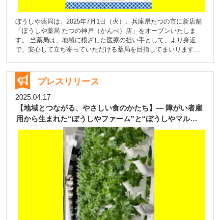
コンテンツをご用意しております。 ■ 今後の展開 フェスタでの
初導入を皮切りに、今後は各店舗の「健康チェックデイ」などで
ぼうしや薬局は、2025年7月1日（火）、兵庫県たつの市に新店舗
も稼働を予定しています。 地域の皆さまが日常の中で気軽に脳の
「ぼうしや薬局 たつの神戸（かんべ）店」をオープンいたしま
健康を確認できる環境を整え、「薬局でできる健康づくり」をよ
す。 当薬局は、地域に根ざした医療の担い手として、より身近
り身近なものにしていきます。 ぼうしや薬局では、これからも地
で、安心して立ち寄っていただける薬局を目指してまいります。
域の皆さまの健康寿命延伸に向け、身近で頼れる薬局として取り
処方せんをお持ちでない方でも気軽にご相談いただける場所とし
組みを進めてまいります。
て、地域の皆さまに信頼していただけるよう、誠心誠意取り組ん
でまいります。 本店舗は「たつの南眼科 西隣」に位置し、JR竜
プレスリリース
野駅から徒歩で約5分、国道2号線からもアクセス良好。無料駐車
場も完備しております。地域の方々の毎日に、安心とやさしさを
2025.04.17
お届けできるような存在になれるよう、スタッフ一同努めてまい
【地域とつながる、やさしい食のかたち】― 障がい者雇
ります。 また、オープンに先立ち、地域の皆様への感謝を込め
用から生まれた“ぼうしやファーム”と“ぼうしやマルシ
て、2025年6月23日(月)から6月27日(金)までの5日間、プレオープ
ェ”の取り組み ―
ンイベントとして「無料健康測定会」を開催いたします。 本イベ
ントでは、健康維持に役立つ以下の3つの無料測定をご体験いただ
けます。 測定内容 骨密度測定 (6/23～27) 素足にアルコールを噴
霧し、約10秒でかかとから骨密度を測定します。ご自身の骨の健
康状態を手軽にチェックできる機会です。（対象年齢：20歳～）
心電計付血圧計 (6/26～27) 年齢と共に「心房細動」のリスクは増
加すると言われています。心電計付き上腕式血圧計を用いて、血
圧や心臓のリズムを確認してみましょう。ご自宅での健康管理の
参考にぜひご利用ください。 血管年齢測定 (6/26～27) 指先を機器
にセットするだけで約20秒で簡単に測定できます。血管の弾力性