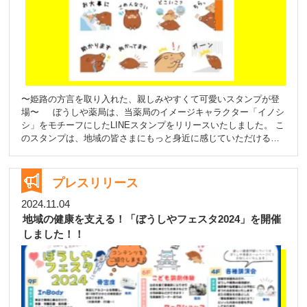
〜姫路の方言を取り入れた、親しみやすくて可愛いスタンプが登
場〜 ぼうしや薬局は、当薬局のイメージキャラクター「イノシ
シ」をモチーフにしたLINEスタンプをリリースいたしました。 こ
のスタンプは、地域の皆さまにもっと身近に感じていただけるよ
う、姫路ならではの親しみある方言 「かまへんかまへん〜」「べ
っちょない」など、も取り入れながら、日常会話で使いやすい文
言にこだわって制作しました。 気軽に使える全32種のスタンプが
プレスリリース
揃っており、ご家族やご友人とのやりとりがほっこり和むこと間
違いなしです
今回のスタンプ制作を通じて、薬局としての堅い
2024.11.04
イメージをやわらげ、地域の皆さまとの距離をさらに縮めること
地域の健康を支える！「ぼうしやフェスタ2024」を開催
ができればと考えています。 今後も、健康づくりのお手伝いはも
しました！！
ちろん、地域に根ざした情報発信や取り組みを積極的に展開して
まいります
【スタンプ概要】 ・名称：ぼうしや薬局公式スタ
ンプ ・価格：150円（またはLINEコイン50枚） ・個数：32種類
・購入URL：[ぼうしや薬局公式スタンプ]
https://line.me/S/sticker/28875108/?