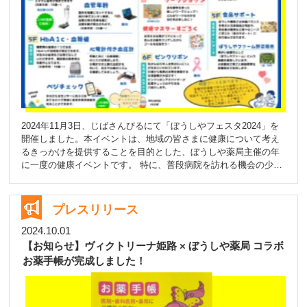
lang=ja&utm_source=gnsh_stickerDetail
2024年11月3日、じばさんびるにて「ぼうしやフェスタ2024」を
開催しました。本イベントは、地域の皆さまに健康について考え
るきっかけを提供することを目的とした、ぼうしや薬局主催の年
に一度の健康イベントです。 特に、普段病院を訪れる機会の少な
いパパママ世代をはじめとする幅広い世代の方々に、健康の大切
さを知っていただく場として、多彩なプログラムを実施しまし
た。 「健康を見直すきっかけに」多彩なプログラムを実施 本イ
プレスリリース
ベントでは、健康測定やワークショップ、講演会など、さまざま
なコンテンツを用意しました。 ● 測定ブース InBody測定、血管
2024.10.01
年齢測定、骨密度測定、HbA1c・血糖値測定などを実施し、多く
【お知らせ】ヴィクトリーナ姫路 × ぼうしや薬局 コラボ
の方が自身の健康状態をチェックされました。 ● こども調剤体
お薬手帳が完成しました！
験・ワークショップ お子さま向けには、白衣を着て薬剤師の仕事
を体験できる「こども調剤体験」や、健康をテーマにしたワーク
ショップを開催し、楽しみながら学べる場を提供しました。 ● 各