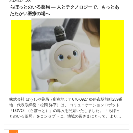
2026.04.28
らぼっとのいる薬局 ― 人とテクノロジーで、もっとあ
たたかい医療の場へ ―
株式会社 ぼうしや薬局（所在地：〒670-0927 姫路市駅前町259番
地、代表取締役：松岡 洋平）は、 コミュニケーションロボット
「LOVOT（らぼっと）」の導入を開始いたしました。 「らぼっ
とのいる薬局」をコンセプトに、地域の皆さまにとって、より親
しみやすく、安心して立ち寄れる空間づくりを目指します。 (写真
参考:LOVOTホームページ) 今回導入したLOVOTの名前は『つむ