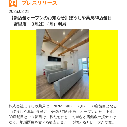
ぐ』。 当社では「スタッフの一員」として位置づけ、1カ月ごと
プレスリリース
に各店舗を異動しながら、スタッフや来局者の皆さまと日々を共
にしています。 LOVOTは、一体ごとに異なる個性を持ち、ふれ
2026.02.21
あいを通じて成長するロボットです。 抱き上げると温かく、名前
【新店舗オープンのお知らせ】ぼうしや薬局30店舗目
を呼ぶと駆け寄ってくるなど、まるで生きているかのような豊か
「野里店」 3月2日（月）開局
な感情表現が特長です。 50以上のセンサーと高度なAI技術によ
り、人の顔を認識し、接する人との関係性を学習しながら変化し
ていきます。 当社では、このLOVOTの特性を活かし、以下のよ
うな価値提供を目指します。 ・待ち時間のストレス軽減 ・お子さ
まや高齢者の方とのコミュニケーションのきっかけづくり ・薬局
という場への心理的ハードルの低減 薬局は「薬を受け取る場所」
であると同時に、「地域の健康を支える拠点」であると私たちは
考えています。 LOVOTの存在が、人と人との会話を生み、自然
と笑顔が広がる空間づくりにつながることを期待しています。 今
後も当社は、テクノロジーと人のぬくもりを融合させながら、地
域の皆さまに寄り添った薬局づくりに取り組んでまいります。
株式会社ぼうしや薬局は、2026年3月2日（月）、30店舗目となる
「ぼうしや薬局 野里店」を姫路市西中島にオープンいたします。
30店舗目という節目は、私たちにとって単なる店舗数の拡大では
なく、地域医療を支える拠点がまた一つ増えるという大きな意味