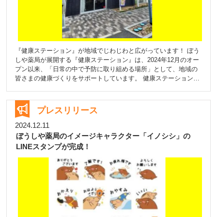
『健康ステーション』が地域でじわじわと広がっています！ ぼう
しや薬局が展開する『健康ステーション』は、2024年12月のオー
プン以来、「日常の中で予防に取り組める場所」として、地域の
皆さまの健康づくりをサポートしています。 健康ステーション
は、カフェのように気軽に立ち寄れるお店として誕生しました。
血圧・体組成・野菜摂取レベル・血管年齢の測定が可能です。(各
メニュ－１回￥500) また、生活習慣のアドバイス、栄養相談など
プレスリリース
を通して、未病の段階から健康維持を支えることを目的としてい
ます。 調薬局の枠を超えて、薬剤師・管理栄養士・登録販売者が
2024.12.11
チームで対応するスタイルは、専門性とあたたかさを兼ね備えた
ぼうしや薬局のイメージキャラクター「イノシシ」の
地域の“健康パートナー”として親しまれています。 オープンから
LINEスタンプが完成！
約4ヶ月、特にシニア層や子育て世代の間で「通いやすい」「相談
しやすい」とご好評をいただいています。 今後は、健康に関する
ワークショップやイベントの開催も予定。『健康ステーション』
は、誰もがふらっと立ち寄り、健康にちょっと前向きになれる！
そんな場所を目指しています(^^ ⇩健康ステーション詳細はこちら
をご覧ください
https://www.boushiya.co.jp/station/