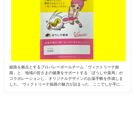
種講演会 本イベントでは、姫路市保健所の方をお招きし、糖尿病
に関する講演を行いました。さらに、ぼうしや薬局の薬剤師が
「脳梗塞の予防」について講演し、日常生活の中で意識すべきポ
イントをお伝えしました。 また、将来を考える中高生向けに「薬
局薬剤師になるには？」というテーマの講演も実施。薬剤師とい
う仕事の魅力や、進路選択に役立つ情報をお届けしました。 ぼう
しや薬局の地域貢献への想い ぼうしや薬局では、「お薬や健康の
相談」だけでなく、「病気になる前の予防」の観点から、地域の
皆さまの健康づくりに貢献したいと考えています。 本イベント
は、そうした想いを形にした取り組みの一環であり、日々の生活
の中で健康を意識するきっかけになればと願っています。 特に、
仕事や育児で忙しく、なかなか自身の健康を振り返る機会がない
姫路を拠点とするプロバレーボールチーム「ヴィクトリーナ姫
パパママ世代の方々にも、測定ブースやワークショップを通じて
路」と、地域の皆さまの健康をサポートする「ぼうしや薬局」が
「今の自分の健康状態」を見つめ直していただく場となりまし
コラボレーションし、オリジナルデザインのお薬手帳を作成しま
た。 次回「ぼうしやフェスタ」はアクリエ姫路で開催予定！ 本
した。 ヴィクトリーナ姫路の魅力が詰まった、ここでしか手に入
イベントは、2025年も引き続き開催を予定しており、次回は「ア
らない特別なデザインです。なお、こちらのお薬手帳は非売品と
クリエ姫路」での開催を計画しています。より多くの方々にご参
なっており、販売は行っておりません。 ぼうしや薬局の店舗に
加いただけるよう、さらに充実した内容を準備してまいります。
て、お薬手帳発行時にお渡ししております。
今後も、ぼうしや薬局は地域の皆さまの健康を支える取り組みを
続けていきますので、ぜひご期待ください！