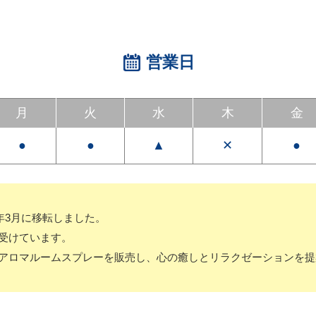
営業日
月
火
水
木
金
●
●
▲
✕
●
3年3月に移転しました。
受けています。
アロマルームスプレーを販売し、心の癒しとリラクゼーションを提