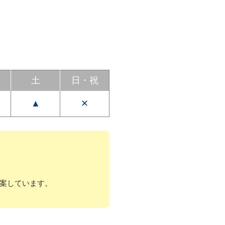
土
日
・
祝
▲
✕
案しています。