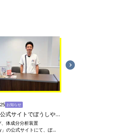
.25
2026.06.20
お知らせ
お知らせ
dy公式サイトでぼうしや...
び、体成分分析装置
いつもぼうしや調剤薬局 香呂
ody」の公式サイトにて、ぼ...
利用いただき、ありがとうご...