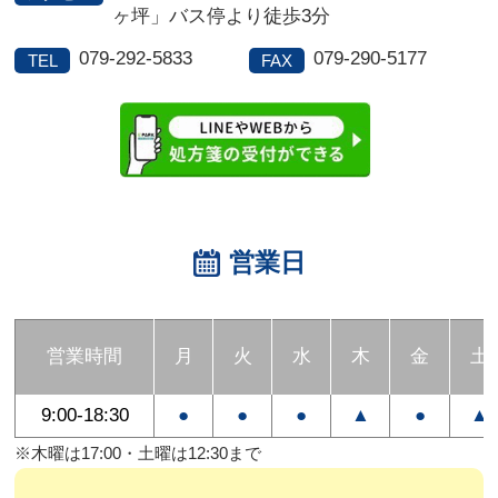
ヶ坪」バス停より徒歩3分
079-292-5833
079-290-5177
TEL
FAX
営業日
営業時間
月
火
水
木
金
土
9:00-18:30
●
●
●
▲
●
▲
※木曜は17:00・土曜は12:30まで