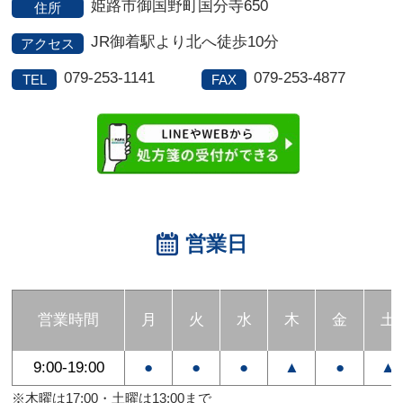
姫路市御国野町国分寺650
住所
JR御着駅より北へ徒歩10分
アクセス
079-253-1141
079-253-4877
TEL
FAX
営業日
営業時間
月
火
水
木
金
土
9:00-19:00
●
●
●
▲
●
▲
※木曜は17:00・土曜は13:00まで