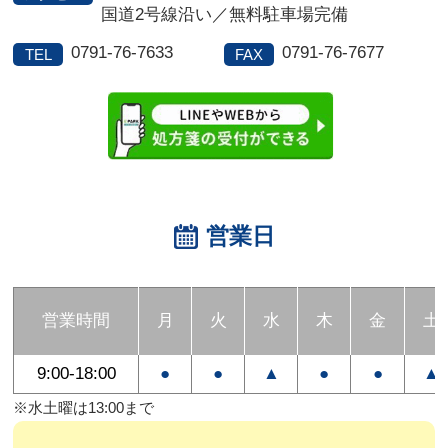
国道2号線沿い／無料駐車場完備
0791-76-7633
0791-76-7677
TEL
FAX
営業日
営業時間
月
火
水
木
金
土
9:00-18:00
●
●
▲
●
●
▲
※水土曜は13:00まで