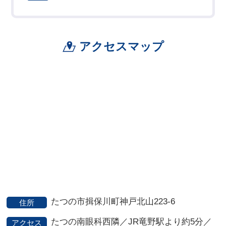
アクセスマップ
たつの市揖保川町神戸北山223-6
住所
たつの南眼科西隣／JR竜野駅より約5分／
アクセス