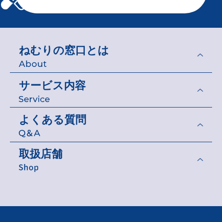
◆
半角カタカナや特殊記号は正しく送信さ
れない場合がありますので使用しないで
ください。（カタカナは”全角”で入力し
てください。）
ねむりの窓口とは
◆
お問い合わせ内容によっては、回答でき
かねる場合がございますので、ご了承く
ださい。
サービス内容
◆
土・日・祝日、夏期、年末年始等の当社
休業日のお問い合わせや内容によって
よくある質問
は、ご回答までに日数のかかる場合がご
ざいますのでご了承ください。
◆
回答した内容を当社の許可なく転載する
取扱店舗
ことは、著作権法上認められておりませ
ん。