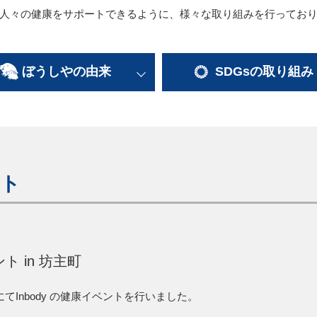
人々の健康をサポートできるように、
様々な取り組みを行ってお
ぼうしやの
由来
SDGsの
取り組み
ト
ント in 坊主町
にてInbody の健康イベントを行いました。