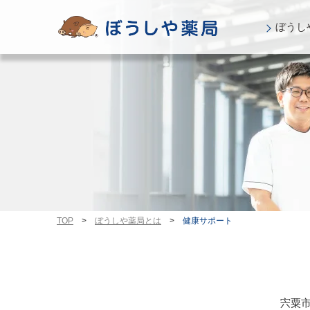
ぼうし
TOP
>
ぼうしや薬局とは
>
健康サポート
宍粟市