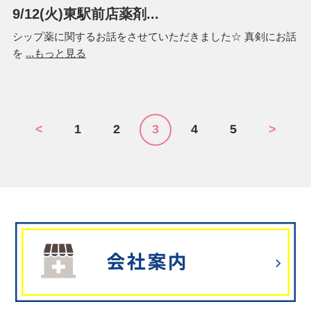
9/12(火)東駅前店薬剤...
シップ薬に関するお話をさせていただきました☆ 真剣にお話
を
...もっと見る
<
1
2
3
4
5
>