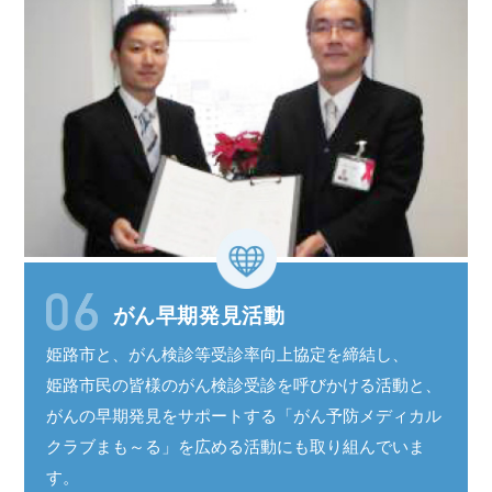
がん早期発見活動
姫路市と、がん検診等受診率
向上協定
を
締結し、
姫路市民
の皆様の
がん検診受診
を呼びかける活動と、
がんの
早期発見
を
サポート
する
「がん予防
メディカル
クラブ
まも～る
」を広める活動にも取り組んでいま
す。