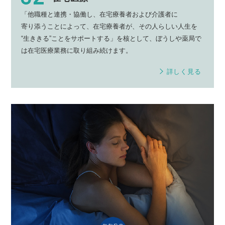
「他職種と連携・協働し、
在宅療養者
および
介護者
に
寄り添う
ことによって、
在宅療養者
が、その人らしい
人生
を
“生ききる”
ことを
サポート
する」を核として、
ぼうしや薬局
で
は
在宅医療業務
に取り組み続けます。
詳しく見る