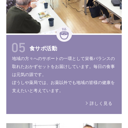
食サポ活動
地域の方々へのサポートの
一環
として
栄養バランス
の
取れた
おかずセット
を
お届けしています。
毎日の食事
は元気の源です。
ぼうしや薬局では、お薬以外でも
地域の皆様
の健康を
支えたいと
考えています。
詳しく見る