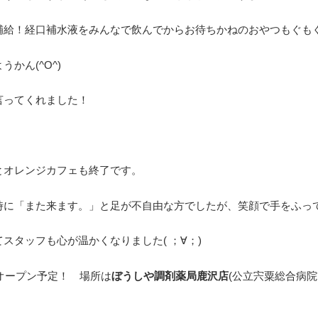
給！経口補水液をみんなで飲んでからお待ちかねのおやつもぐもぐタ
かん(^O^)
言ってくれました！
とオレンジカフェも終了です。
時に「また来ます。」と足が不自由な方でしたが、笑顔で手をふっ
スタッフも心が温かくなりました( ；∀；)
オープン予定！ 場所は
ぼうしや調剤薬局鹿沢店
(公立宍粟総合病院