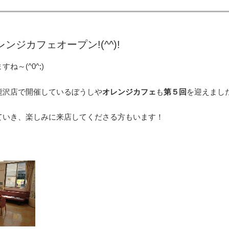
ンジカフェオープン!(^^)!
～(^0^;)
鹿沢店で開催しているぼうしや
オレンジカフェ
も
第５回
を迎えました(
ていき、楽しみに来店してくださる方もいます！