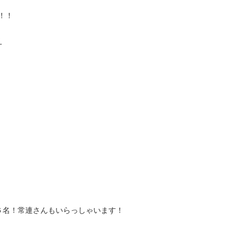
す！！
え
６名！常連さんもいらっしゃいます！