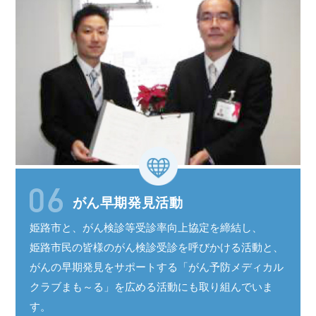
がん早期発見活動
姫路市と、がん検診等受診率
向上協定
を
締結し、
姫路市民
の皆様の
がん検診受診
を呼びかける活動と、
がんの
早期発見
を
サポート
する
「がん予防
メディカル
クラブ
まも～る
」を広める活動にも取り組んでいま
す。