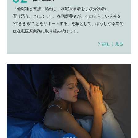
「他職種と連携・協働し、
在宅療養者
および
介護者
に
寄り添う
ことによって、
在宅療養者
が、その人らしい
人生
を
“生ききる”
ことを
サポート
する」を核として、
ぼうしや薬局
で
は
在宅医療業務
に取り組み続けます。
詳しく見る