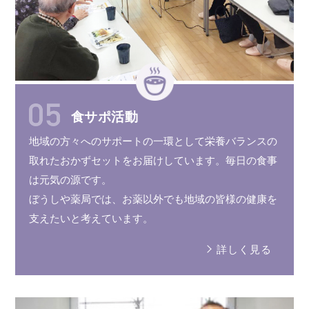
食サポ活動
地域の方々へのサポートの
一環
として
栄養バランス
の
取れた
おかずセット
を
お届けしています。
毎日の食事
は元気の源です。
ぼうしや薬局では、お薬以外でも
地域の皆様
の健康を
支えたいと
考えています。
詳しく見る